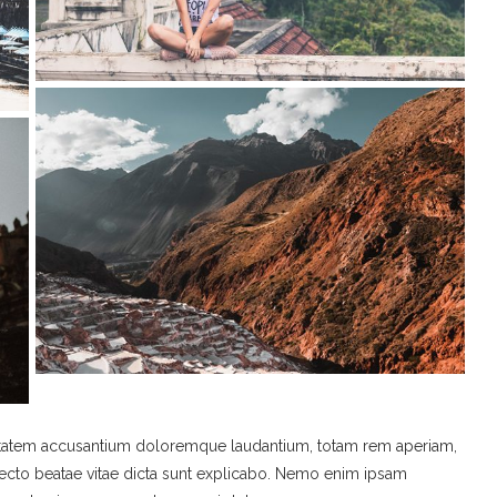
luptatem accusantium doloremque laudantium, totam rem aperiam,
hitecto beatae vitae dicta sunt explicabo. Nemo enim ipsam