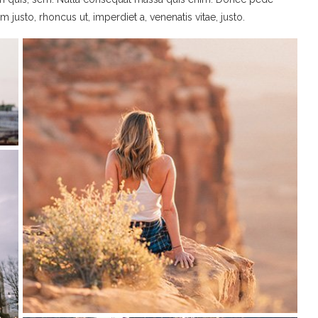
nim justo, rhoncus ut, imperdiet a, venenatis vitae, justo.