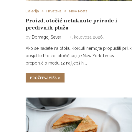
Galerija
Hrvatska
New Posts
Proizd, otočić netaknute prirode i
predivnih plaža
by
Domagoj Sever
4. kolovoza 2026.
Ako se nađete na otoku Korčuli nemojte propustiti prilik
posjetite Proizd, otočić koji je New York Times
preporučio među 12 najljepših …
PROČITAJ VIŠE