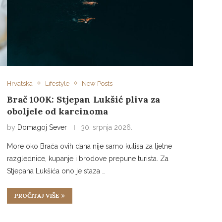
Hrvatska
Lifestyle
New Posts
Brač 100K: Stjepan Lukšić pliva za
oboljele od karcinoma
by
Domagoj Sever
30. srpnja 2026.
More oko Brača ovih dana nije samo kulisa za ljetne
razglednice, kupanje i brodove prepune turista. Za
Stjepana Lukšića ono je staza …
PROČITAJ VIŠE