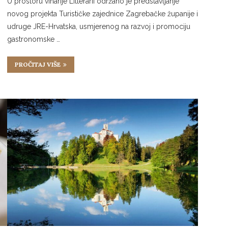
U prostoru vinarije Litterarii održano je predstavljanje
novog projekta Turističke zajednice Zagrebačke županije i
udruge JRE-Hrvatska, usmjerenog na razvoj i promociju
gastronomske …
PROČITAJ VIŠE