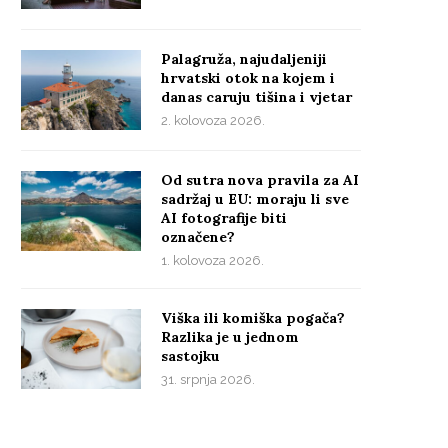
Palagruža, najudaljeniji
hrvatski otok na kojem i
danas caruju tišina i vjetar
2. kolovoza 2026.
Od sutra nova pravila za AI
sadržaj u EU: moraju li sve
AI fotografije biti
označene?
1. kolovoza 2026.
Viška ili komiška pogača?
Razlika je u jednom
sastojku
31. srpnja 2026.