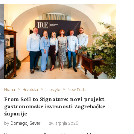
Hrana
Hrvatska
Lifestyle
New Posts
e
From Soil to Signature: novi projekt
gastronomske izvrsnosti Zagrebačke
županije
by
Domagoj Sever
25. srpnja 2026.