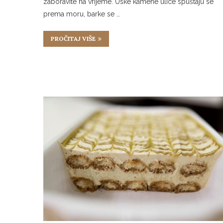
zaboravite na vrijeme. Uske kamene ulice spuštaju se
prema moru, barke se …
PROČITAJ VIŠE