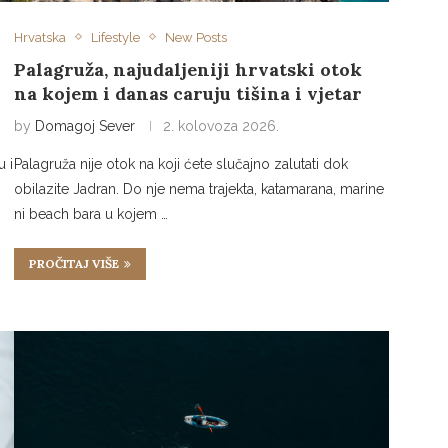
Hrvatska
Lifestyle
New Posts
Palagruža, najudaljeniji hrvatski otok
na kojem i danas caruju tišina i vjetar
by
Domagoj Sever
2. kolovoza 2026.
Palagruža nije otok na koji ćete slučajno zalutati dok
u i
obilazite Jadran. Do nje nema trajekta, katamarana, marine
ni beach bara u kojem …
PROČITAJ VIŠE