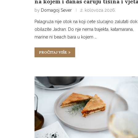
na kojem i danas caruju tišina i vjet
by
Domagoj Sever
2. kolovoza 2026.
Palagruža nije otok na koji ćete slučajno zalutati dok
obilazite Jadran. Do nje nema trajekta, katamarana,
marine ni beach bara u kojem …
PROČITAJ VIŠE