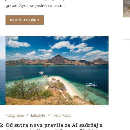
gradić Gyor, smješten na ušću …
PROČITAJ VIŠE
Fotografija
Lifestyle
New Posts
ok
Od sutra nova pravila za AI sadržaj u