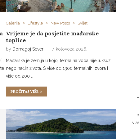
Galerija
Lifestyle
New Posts
Svijet
a
Vrijeme je da posjetite mađarske
toplice
by
Domagoj Sever
7. kolovoza 2026.
ili
Mađarska je zemlja u kojoj termalna voda nije luksuz
ite
nego način života. S više od 1300 termalnih izvora i
više od 200 …
PROČITAJ VIŠE
F
p
vla