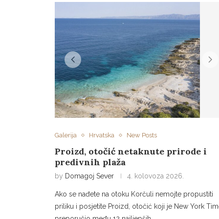
Galerija
Hrvatska
New Posts
Proizd, otočić netaknute prirode i
predivnih plaža
by
Domagoj Sever
4. kolovoza 2026.
Ako se nađete na otoku Korčuli nemojte propustiti
priliku i posjetite Proizd, otočić koji je New York Ti
preporučio među 12 najljepših …