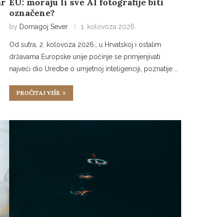
ar
EU: moraju li sve AI fotografije biti
označene?
by
Domagoj Sever
1. kolovoza 2026.
Od sutra, 2. kolovoza 2026., u Hrvatskoj i ostalim
državama Europske unije počinje se primjenjivati
najveći dio Uredbe o umjetnoj inteligenciji, poznatije …
PROČITAJ VIŠE