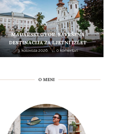
MAĐARSKI GYOR, SAVRŠENA
DESTINACIJA ZA LJETNI IZLET
3. kolovoza 2026.
0 komentari
O MENI