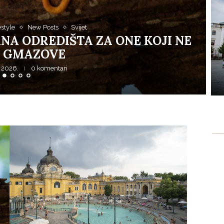
tyle
New Posts
Svijet
JETITE MAĐARSKE TOPLICE
 2026.
0 komentari