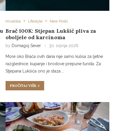
Hrvatska
Lifestyle
New Posts
 u
Brač 100K: Stjepan Lukšić pliva za
oboljele od karcinoma
by
Domagoj Sever
30. srpnja 2026.
More oko Brača ovih dana nije samo kulisa za ljetne
razglednice, kupanje i brodove prepune turista. Za
Stjepana Lukšića ono je staza …
PROČITAJ VIŠE