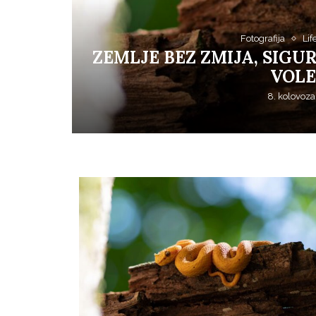
Galerija
Lifes
VRIJEME JE DA POS
7. kolovoza