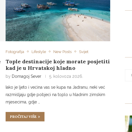
Fotografija
Lifestyle
New Posts
Svijet
Tople destinacije koje morate posjetiti
e
kad je u Hrvatskoj hladno
by
Domagoj Sever
5. kolovoza 2026.
Iako je ljeto i većina vas se kupa na Jadranu, neki već
razmišljaju gdje pobjeći na toplo u hladnim zimskim
mjesecima, gdje …
PROČITAJ VIŠE