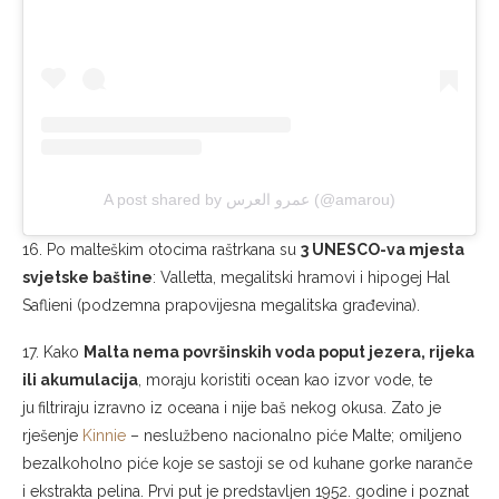
A post shared by عمرو العرس (@amarou)
16. Po malteškim otocima raštrkana su
3 UNESCO-va mjesta
svjetske baštine
: Valletta, megalitski hramovi i hipogej Hal
Saflieni (podzemna prapovijesna megalitska građevina).
17. Kako
Malta nema površinskih voda poput jezera, rijeka
ili akumulacija
, moraju koristiti ocean kao izvor vode, te
ju
filtriraju izravno iz oceana i nije baš nekog okusa. Zato je
rješenje
Kinnie
– neslužbeno nacionalno piće Malte; omiljeno
bezalkoholno piće koje se sastoji se od kuhane gorke naranče
i ekstrakta pelina. Prvi put je predstavljen 1952. godine i poznat