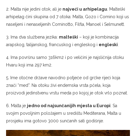
2. Malta nije jedini otok, ali je
najveći u arhipelagu
. Malteški
arhipelag čini skupina od 7 otoka: Malta, Gozo i Comino koji us
naseljeni i nenaseljenih Cominotto, Filfla, Manoel i Selmunett.
3. Ima dva službena jezika:
malteški
– koji je kombinacija
arapskog, talijanskog, francuskog i engleskog i
engleski
.
4. Ima površnu samo 316km2 i po veličini je najsličnija otoku
Hvaru koji ima 297 km2.
5. Ime otočne države navodno potječe od grčke riječi koja
znači “med”. Na otoku živi endemska vrsta pčela, koja
proizvodi jedinstvenu vrstu meda po kojoj je otok vrlo poznat.
6. Malta je
jedno od najsunčanijih mjesta u Europi
. Sa
svojim povoljnim položajem u središtu Mediterana, Malta u
prosjeku ima gotovo 3000 sunčanih sati godišnje.