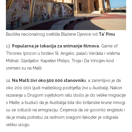
Bazilika nacionalnog svetišta Blažene Djevice od
Ta’ Pinu
13.
Popularna je lokacija za snimanje filmova
. Game of
Thrones (prizori u tvrđavi St. Angelo, palači Verdala i vratima
Mdina), Gladijator, Kapetan Philips, Troja i Da Vincijev kod
snimani su na Malti.
14.
Na Malti živi oko 500 000 stanovnik
a, a zanimljivo je da
oko 200 000 ljudi malteškog podrijetla živi u Australiji. Nakon
razaranja u Drugom svjetskom ratu došlo je do velike migracije
s Malte, a budući da je Australija bila dio britanske krune mnogi
su se odlučili na emigraciju. Činjenica da se govorilo engleski i
da je imala potrebu za radnom snagom također je odigrala
veliku ulogu.