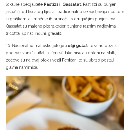
lokalne specijalitete
Pastizzi
i
Qassatat
. Pastizzi su punjeni
jastučići od lisnatog tijesta i tradicionalno se nadijevaju ricottom
ili graškom, ali možete ih pronaći i s drugačijim punjenjima.
Qassatat su malene pite također punjene raznim nadjevima
(ricottta, špinat, inćuni, grašak).
10. Nacionalno malteško jelo je
zečji gulaš
, lokalno poznat
pod nazivom “stuffat tal-fenek”. Iako nisu autohtoni na Malti,
zečeve su na ovaj otok uvezli Feničani te su ubrzo postali
glavna namirnica.