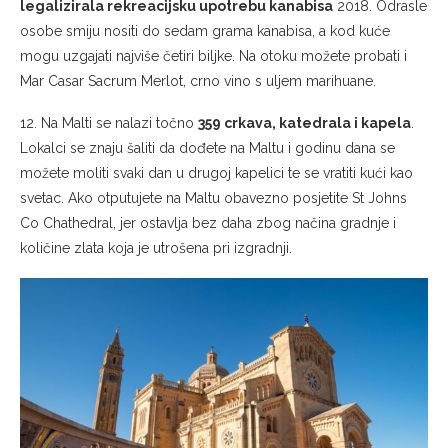
legalizirala rekreacijsku upotrebu kanabisa
2018. Odrasle
osobe smiju nositi do sedam grama kanabisa, a kod kuće
mogu uzgajati najviše četiri biljke. Na otoku možete probati i
Mar Casar Sacrum Merlot, crno vino s uljem marihuane.
12. Na Malti se nalazi točno
359 crkava, katedrala i kapela
.
Lokalci se znaju šaliti da dođete na Maltu i godinu dana se
možete moliti svaki dan u drugoj kapelici te se vratiti kući kao
svetac. Ako otputujete na Maltu obavezno posjetite St Johns
Co Chathedral, jer ostavlja bez daha zbog načina gradnje i
količine zlata koja je utrošena pri izgradnji.