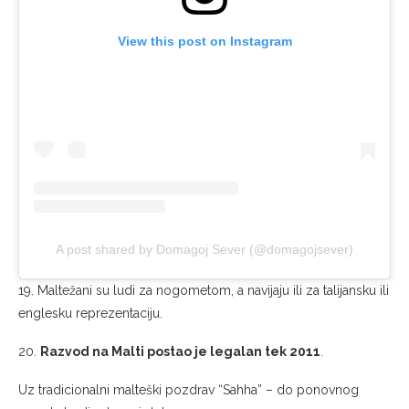
View this post on Instagram
A post shared by Domagoj Sever (@domagojsever)
19. Maltežani su ludi za nogometom, a navijaju ili za talijansku ili
englesku reprezentaciju.
20.
Razvod na Malti postao je legalan tek 2011
.
Uz tradicionalni malteški pozdrav “Sahha” – do ponovnog