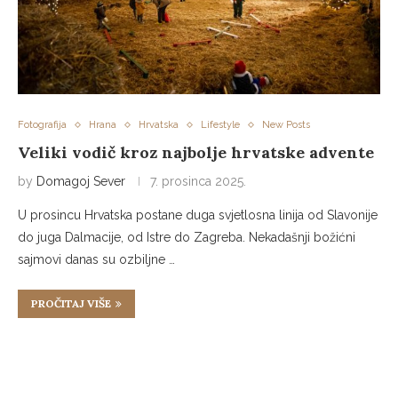
Fotografija
Hrana
Hrvatska
Lifestyle
New Posts
Veliki vodič kroz najbolje hrvatske advente
by
Domagoj Sever
7. prosinca 2025.
U prosincu Hrvatska postane duga svjetlosna linija od Slavonije
do juga Dalmacije, od Istre do Zagreba. Nekadašnji božićni
sajmovi danas su ozbiljne …
PROČITAJ VIŠE