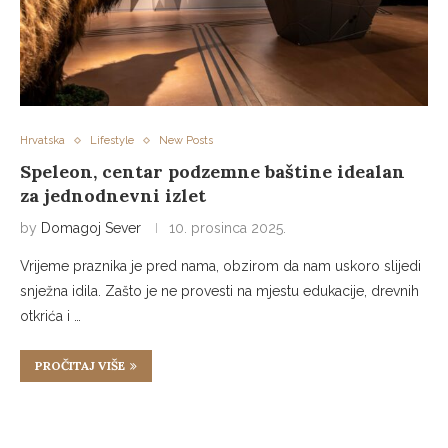
Hrvatska
Lifestyle
New Posts
Speleon, centar podzemne baštine idealan
za jednodnevni izlet
by
Domagoj Sever
10. prosinca 2025.
Vrijeme praznika je pred nama, obzirom da nam uskoro slijedi
snježna idila. Zašto je ne provesti na mjestu edukacije, drevnih
otkrića i …
PROČITAJ VIŠE