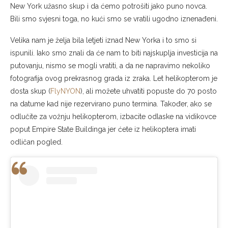
New York užasno skup i da ćemo potrošiti jako puno novca.
Bili smo svjesni toga, no kući smo se vratili ugodno iznenađeni.
Velika nam je želja bila letjeti iznad New Yorka i to smo si
ispunili. Iako smo znali da će nam to biti najskuplja investicija na
putovanju, nismo se mogli vratiti, a da ne napravimo nekoliko
fotografija ovog prekrasnog grada iz zraka. Let helikopterom je
dosta skup (
FlyNYON
), ali možete uhvatiti popuste do 70 posto
na datume kad nije rezervirano puno termina. Također, ako se
odlučite za vožnju helikopterom, izbacite odlaske na vidikovce
poput Empire State Buildinga jer ćete iz helikoptera imati
odličan pogled.