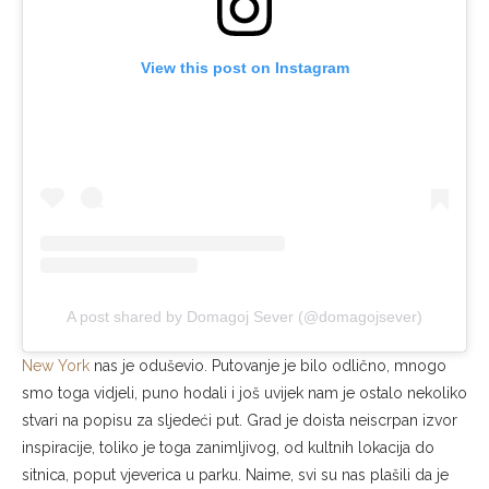
View this post on Instagram
A post shared by Domagoj Sever (@domagojsever)
New York
nas je oduševio. Putovanje je bilo odlično, mnogo
smo toga vidjeli, puno hodali i još uvijek nam je ostalo nekoliko
stvari na popisu za sljedeći put. Grad je doista neiscrpan izvor
inspiracije, toliko je toga zanimljivog, od kultnih lokacija do
sitnica, poput vjeverica u parku. Naime, svi su nas plašili da je