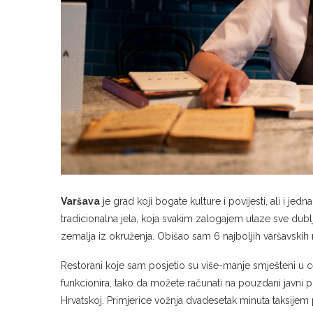
Varšava
je grad koji bogate kulture i povijesti, ali i je
tradicionalna jela, koja svakim zalogajem ulaze sve dublje
zemalja iz okruženja. Obišao sam 6 najboljih varšavskih 
Restorani koje sam posjetio su više-manje smješteni u 
funkcionira, tako da možete računati na pouzdani javni pri
Hrvatskoj. Primjerice vožnja dvadesetak minuta taksijem 