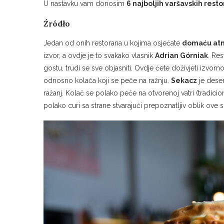
U nastavku vam donosim
6 najboljih varšavskih rest
Źródło
Jedan od onih restorana u kojima osjećate
domaću atm
izvor, a ovdje je to svakako vlasnik
Adrian Górniak
. Res
gostu, trudi se sve objasniti. Ovdje ćete doživjeti izvo
odnosno kolača koji se peče na ražnju.
Sekacz
je desert
ražanj. Kolač se polako peče na otvorenoj vatri (tradicion
polako curi sa strane stvarajući prepoznatljiv oblik ove s