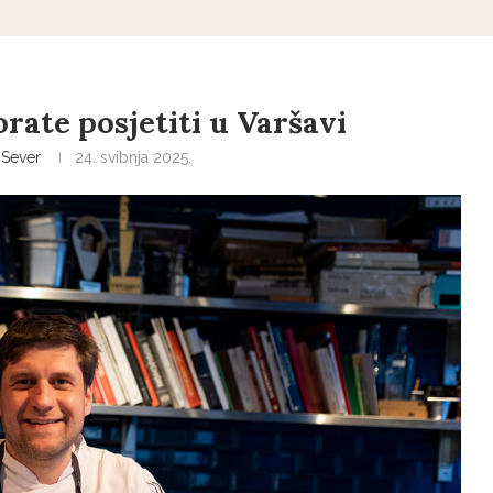
rate posjetiti u Varšavi
Sever
24. svibnja 2025.