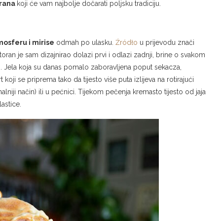
orana
koji će vam najbolje dočarati poljsku tradiciju.
osferu i mirise
odmah po ulasku.
Źródło
u prijevodu znači
toran je sam dizajnirao dolazi prvi i odlazi zadnji, brine o svakom
rno. Jela koja su danas pomalo zaboravljena poput sekacza,
 koji se priprema tako da tijesto više puta izlijeva na rotirajući
alniji način) ili u pećnici. Tijekom pečenja kremasto tijesto od jaja
lastice.