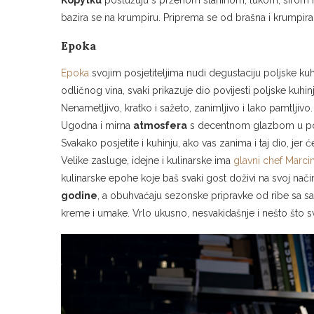
bazira se na krumpiru. Priprema se od brašna i krumpira 
Epoka
Epoka
svojim posjetiteljima nudi degustaciju poljske kuhin
odličnog vina, svaki prikazuje dio povijesti poljske kuhi
Nenametljivo, kratko i sažeto, zanimljivo i lako pamtljivo.
Ugodna i mirna
atmosfera
s decentnom glazbom u po
Svakako posjetite i kuhinju, ako vas zanima i taj dio, jer će
Velike zasluge, idejne i kulinarske ima
glavni chef Marci
kulinarske epohe koje baš svaki gost doživi na svoj nači
godine
, a obuhvaćaju sezonske pripravke od ribe sa sa
kreme i umake. Vrlo ukusno, nesvakidašnje i nešto što sv