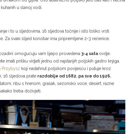
kuhanih u slanoj vodi.
je i to u sljedovima. 16 sljedova točnije i isto toliko vrsti
nje. Za svaki slijed konobar ima pripremljene 2-3 rečenice.
zadini omogućuju vam lijepo provedena
3-4 sata
ovdje.
te imati priliku vidjeti jednu od najstarijih poljskih gastro knjiga.
n Przybysz
koji nadahnut poljskom poviješću i putuje kroz
n. 16 sljedova prate
razdoblje od 1682. pa sve do 1926.
latom, ribu s hrenom, grašak, sezonsko voće, desert, razne
akako treba doživjeti.