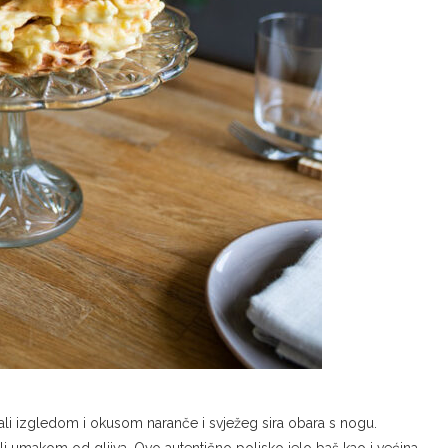
ali izgledom i okusom naranče i svježeg sira obara s nogu.
i umakom od gljiva. Ovo autentično poljsko jelo baš kao i većina