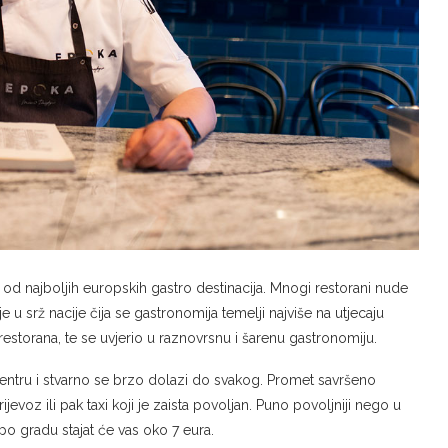
dna od najboljih europskih gastro destinacija. Mnogi restorani nude
 u srž nacije čija se gastronomija temelji najviše na utjecaju
restorana, te se uvjerio u raznovrsnu i šarenu gastronomiju.
centru i stvarno se brzo dolazi do svakog. Promet savršeno
jevoz ili pak taxi koji je zaista povoljan. Puno povoljniji nego u
po gradu stajat će vas oko 7 eura.