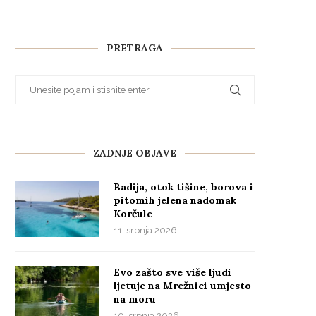
PRETRAGA
ZADNJE OBJAVE
Badija, otok tišine, borova i
pitomih jelena nadomak
Korčule
11. srpnja 2026.
Evo zašto sve više ljudi
ljetuje na Mrežnici umjesto
na moru
10. srpnja 2026.