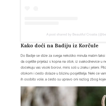
A post shared by Beautiful Croatia (@be
Kako doći na Badiju iz Korčule
Do Badije se stiže za svega nekoliko minuta malim taksi 
da osjetite prijelaz s kopna na otok, iz svakodnevice u 
dočekuju vas visoki borovi, miris soli u zraku i jeleni. Pi
otokom i često dolaze u blizinu posjetitelja. Neki će vam 
ih osobito vole, a često su upravo oni razlog zbog koj