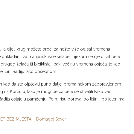
 a cijeli krug možete proći za nešto više od sat vremena
e prikladan i za manje iskusne šetače. Tijekom šetnje otkrit ćete
rugog šetača ili biciklista. Ipak, većinu vremena osjećaj je kao
je, čini Badiju tako posebnom.
jam kao da ste otplovili puno dalje, prema nekom zaboravljenom
rag na Korčulu, lako je moguće da ćete se uhvatiti kako već
Badija ostaje u pamćenju. Po mirisu borova, po tišini i po jelenima
TET BEZ MJESTA – Domagoj Sever