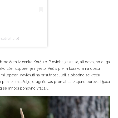
autiful_cro)
brodićem iz centra Korčule. Plovidba je kratka, ali dovoljno duga
neko tiše i usporenije mjesto. Već s prvim korakom na obalu
tomi lopatari, naviknuti na prisutnost ljudi, slobodno se kreću
prići iz znatiželje, drugi će vas promatrati iz sjene borova. Djeca
eg se mnogi ponovno vraćaju.