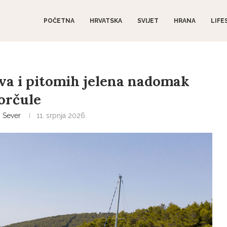
POČETNA
HRVATSKA
SVIJET
HRANA
LIFE
rova i pitomih jelena nadomak
orčule
 Sever
11. srpnja 2026.