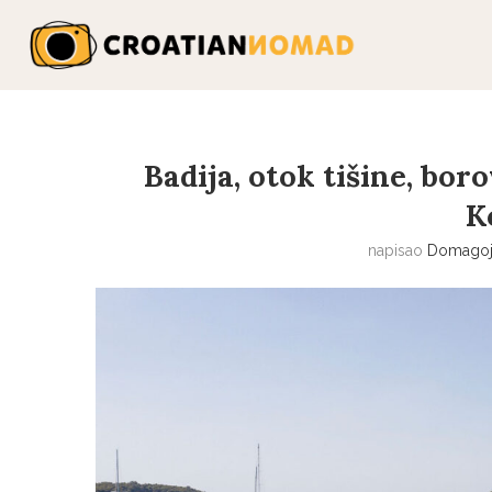
Badija, otok tišine, bo
K
napisao
Domagoj