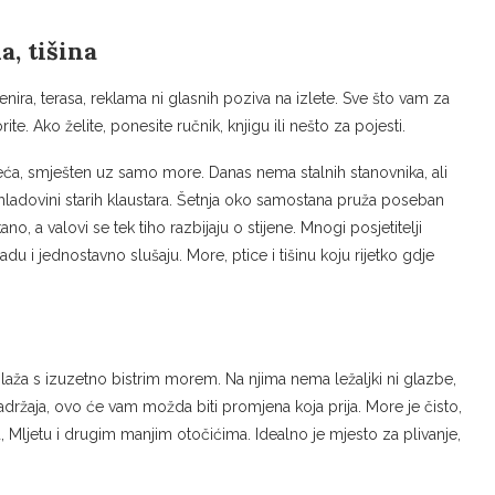
a, tišina
ira, terasa, reklama ni glasnih poziva na izlete. Sve što vam za
te. Ako želite, ponesite ručnik, knjigu ili nešto za pojesti.
ljeća, smješten uz samo more. Danas nema stalnih stanovnika, ali
hladovini starih klaustara. Šetnja oko samostana pruža poseban
no, a valovi se tek tiho razbijaju o stijene. Mnogi posjetitelji
du i jednostavno slušaju. More, ptice i tišinu koju rijetko gdje
plaža s izuzetno bistrim morem. Na njima nema ležaljki ni glazbe,
adržaja, ovo će vam možda biti promjena koja prija. More je čisto,
Mljetu i drugim manjim otočićima. Idealno je mjesto za plivanje,