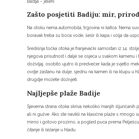
Badija – jeleni
Zašto posjetiti Badiju: mir, prirod
Na otoku nema automobila, trgovina ni kafića. Nema suven
boravak treba su boca vode, šešir ili kapa i volja da uspori
Središnja točka otoka je franjevački samostan iz 14. sto
njegova prisutnost i dalje se osjeća u svakom kamenu i 
doživljaj, osobito ujutro ili predvečer kada je svjetlo meka
ovdje zastanu na dulje, sjednu na kamen ili na klupu u hla
drugdje možete doživjeti.
Najljepše plaže Badije
Sjeverna strana otoka skriva nekoliko manjih šljunčanih 
ali ni gužve. Ako ste navikli na klasične plaže s mnogo s
mirno i gotovo prozirno, a pogled puca prema Pelješcu, 
čitanje ili ležanje u hladu.