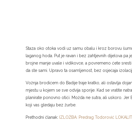
Staza oko otoka vodi uz samu obalu i kroz borovu šumu,
laganog hoda. Put je ravan i bez zahtjevnih dijelova pa j
brojne manje uvale i vidikovce, a povremeno ćete sresti d
da ste sami. Upravo ta osamljenost, bez osjećaja izolaci
Vožnja brodićem do Badije traje kratko, ali ostavlja do
mjestu u kojem se sve odvija sporije. Kad se vratite nat
planirate ponovno otići. Možda ne sutra, ali uskoro. Jer 
koji vas gledaju bez žurbe.
Prethodni članak:
IZLOŽBA: Predrag Todorović LOKALI