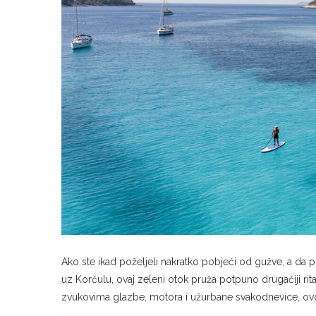
Ako ste ikad poželjeli nakratko pobjeći od gužve, a da pr
uz Korčulu, ovaj zeleni otok pruža potpuno drugačiji rit
zvukovima glazbe, motora i užurbane svakodnevice, ovdj