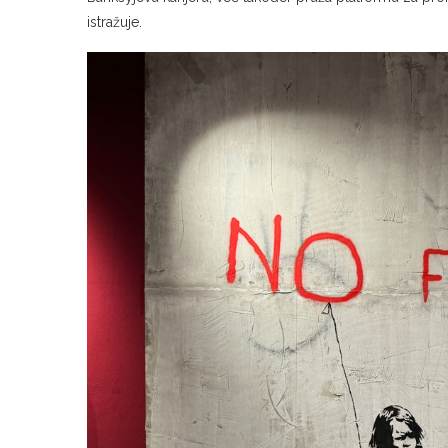
Banksyjevu karijeru, već također pruža platformu za pro
istražuje.