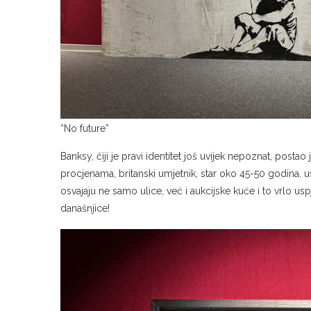
“No future”
Banksy, čiji je pravi identitet još uvijek nepoznat, post
procjenama, britanski umjetnik, star oko 45-50 godina, u
osvajaju ne samo ulice, već i aukcijske kuće i to vrlo u
današnjice!