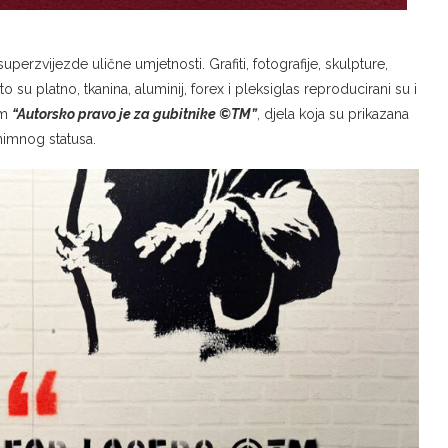
perzvijezde ulične umjetnosti. Grafiti, fotografije, skulpture,
što su platno, tkanina, aluminij, forex i pleksiglas reproducirani su i
om
“Autorsko pravo je za gubitnike ©TM”
, djela koja su prikazana
nimnog statusa.