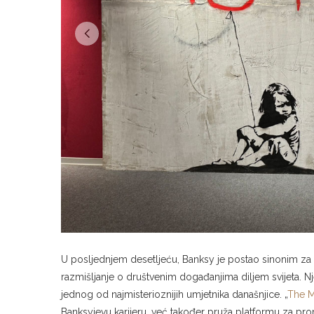
U posljednjem desetljeću, Banksy je postao sinonim za k
razmišljanje o društvenim događanjima diljem svijeta. Nje
jednog od najmisterioznijih umjetnika današnjice. „
The M