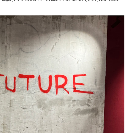
mišljanje o društvenim i političkim temama koje umjetnik često