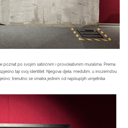
ao je poznat po svojim satiričnim i provokativnim muralima. Prema
spješno taji svoj identitet. Njegova djela, međutim, u inozemstvu
spješno; trenutno se smatra jednim od najskupljih umjetnika