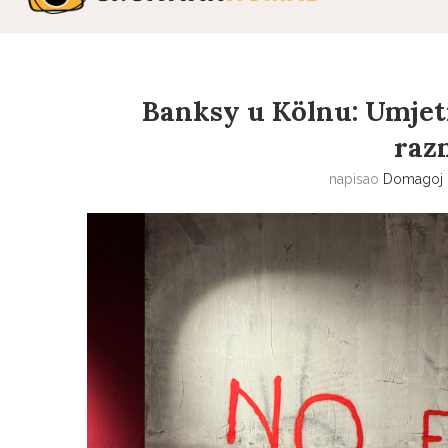
Banksy u Kölnu: Umjetn
raz
napisao
Domagoj 