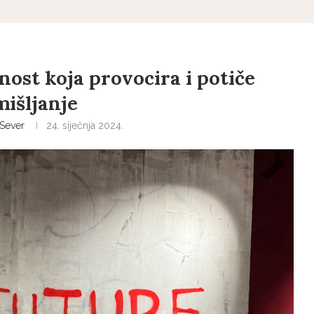
ost koja provocira i potiče
mišljanje
Sever
24. siječnja 2024.