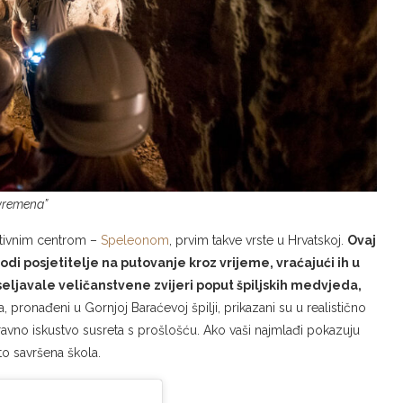
 vremena”
tivnim centrom –
Speleonom
, prvim takve vrste u Hrvatskoj.
Ovaj
di posjetitelje na putovanje kroz vrijeme, vraćajući ih u
ljavale veličanstvene zvijeri poput špiljskih medvjeda,
nja, pronađeni u Gornjoj Baraćevoj špilji, prikazani su u realistično
avno iskustvo susreta s prošlošću. Ako vaši najmlađi pokazuju
to savršena škola.