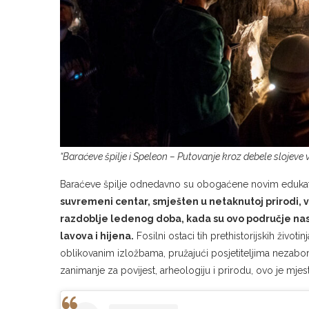
“Baraćeve špilje i Speleon – Putovanje kroz debele slojeve
Baraćeve špilje odnedavno su obogaćene novim eduka
suvremeni centar, smješten u netaknutoj prirodi, vo
razdoblje ledenog doba, kada su ovo područje nase
lavova i hijena.
Fosilni ostaci tih prethistorijskih životi
oblikovanim izložbama, pružajući posjetiteljima nezabor
zanimanje za povijest, arheologiju i prirodu, ovo je mjes