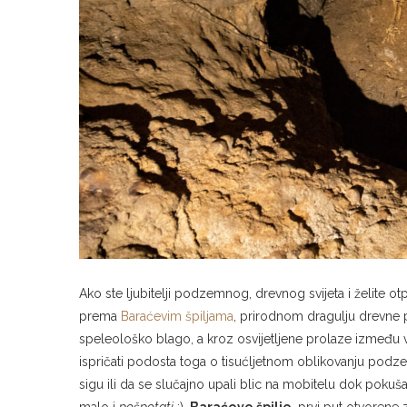
Ako ste ljubitelji podzemnog, drevnog svijeta i želite o
prema
Baraćevim špiljama
, prirodnom dragulju drevne po
speleološko blago, a kroz osvijetljene prolaze između v
ispričati podosta toga o tisućljetnom oblikovanju podz
sigu ili da se slučajno upali blic na mobitelu dok pokušava