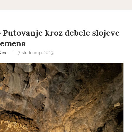
– Putovanje kroz debele slojeve
remena
ever
7. studenoga 2025.