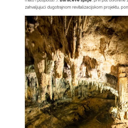
malo i
pošpotati
:).
Baraćeve špilje
, prvi put otvorene 
zahvaljujući dugotrajnom revitalizacijskom projektu, p