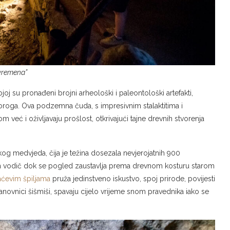
 vremena”
kojoj su pronađeni brojni arheološki i paleontološki artefakti,
osoroga. Ova podzemna čuda, s impresivnim stalaktitima i
eć i oživljavaju prošlost, otkrivajući tajne drevnih stvorenja
og medvjeda, čija je težina dosezala nevjerojatnih 900
am vodič dok se pogled zaustavlja prema drevnom kosturu starom
aćevim špiljama
pruža jedinstveno iskustvo, spoj prirode, povijesti
stanovnici šišmiši, spavaju cijelo vrijeme snom pravednika iako se