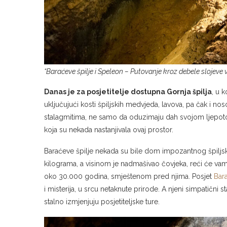
“Baraćeve špilje i Speleon – Putovanje kroz debele slojeve
Danas je za posjetitelje dostupna Gornja špilja
, u 
uključujući kosti špiljskih medvjeda, lavova, pa čak i n
stalagmitima, ne samo da oduzimaju dah svojom ljepotom v
koja su nekada nastanjivala ovaj prostor.
Baraćeve špilje nekada su bile dom impozantnog špiljsk
kilograma, a visinom je nadmašivao čovjeka, reći će v
oko 30.000 godina, smještenom pred njima. Posjet
Bar
i misterija, u srcu netaknute prirode. A njeni simpatični 
stalno izmjenjuju posjetiteljske ture.