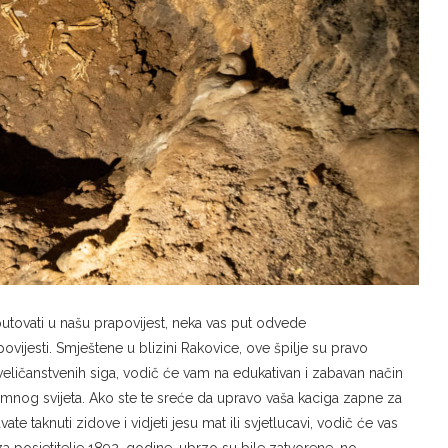
tputovati u našu prapovijest, neka vas put odvede
vijesti. Smještene u blizini Rakovice, ove špilje su pravo
eličanstvenih siga, vodič će vam na edukativan i zabavan način
emnog svijeta. Ako ste te sreće da upravo vaša kaciga zapne za
te taknuti zidove i vidjeti jesu mat ili svjetlucavi, vodič će vas