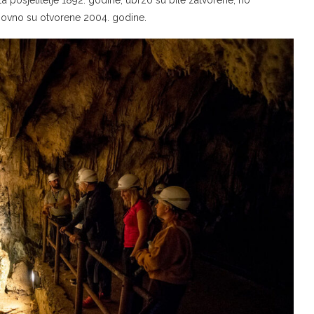
za posjetitelje 1892. godine, ubrzo su bile zatvorene, no
onovno su otvorene 2004. godine.