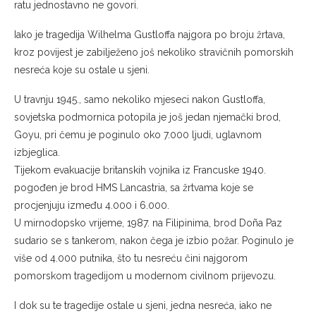
ratu jednostavno ne govori.
Iako je tragedija Wilhelma Gustloffa najgora po broju žrtava,
kroz povijest je zabilježeno još nekoliko stravičnih pomorskih
nesreća koje su ostale u sjeni.
U travnju 1945., samo nekoliko mjeseci nakon Gustloffa,
sovjetska podmornica potopila je još jedan njemački brod,
Goyu, pri čemu je poginulo oko 7.000 ljudi, uglavnom
izbjeglica.
Tijekom evakuacije britanskih vojnika iz Francuske 1940.
pogođen je brod HMS Lancastria, sa žrtvama koje se
procjenjuju između 4.000 i 6.000.
U mirnodopsko vrijeme, 1987. na Filipinima, brod Doña Paz
sudario se s tankerom, nakon čega je izbio požar. Poginulo je
više od 4.000 putnika, što tu nesreću čini najgorom
pomorskom tragedijom u modernom civilnom prijevozu.
I dok su te tragedije ostale u sjeni, jedna nesreća, iako ne