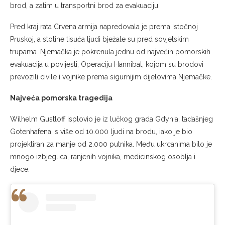
brod, a zatim u transportni brod za evakuaciju.
Pred kraj rata Crvena armija napredovala je prema Istočnoj
Pruskoj, a stotine tisuća ljudi bježale su pred sovjetskim
trupama. Njemačka je pokrenula jednu od najvećih pomorskih
evakuacija u povijesti, Operaciju Hannibal, kojom su brodovi
prevozili civile i vojnike prema sigurnijim dijelovima Njemačke.
Najveća pomorska tragedija
Wilhelm Gustloff isplovio je iz lučkog grada Gdynia, tadašnjeg
Gotenhafena, s više od 10.000 ljudi na brodu, iako je bio
projektiran za manje od 2.000 putnika. Među ukrcanima bilo je
mnogo izbjeglica, ranjenih vojnika, medicinskog osoblja i
djece.