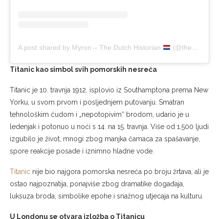
A post shared by Myron – The Dutch Historian
(@the_dutch_historian)
Titanic kao simbol svih pomorskih nesreća
Titanic je 10. travnja 1912. isplovio iz Southamptona prema New
Yorku, u svom prvom i posljednjem putovanju. Smatran
tehnološkim čudom i „nepotopivim“ brodom, udario je u
ledenjak i potonuo u noći s 14. na 15. travnja. Više od 1.500 ljudi
izgubilo je život, mnogi zbog manjka čamaca za spašavanje,
spore reakcije posade i iznimno hladne vode.
Titanic
nije bio najgora pomorska nesreća po broju žrtava, ali je
ostao najpoznatija, ponajviše zbog dramatike događaja,
luksuza broda, simbolike epohe i snažnog utjecaja na kulturu.
U Londonu se otvara izložba o Titanicu