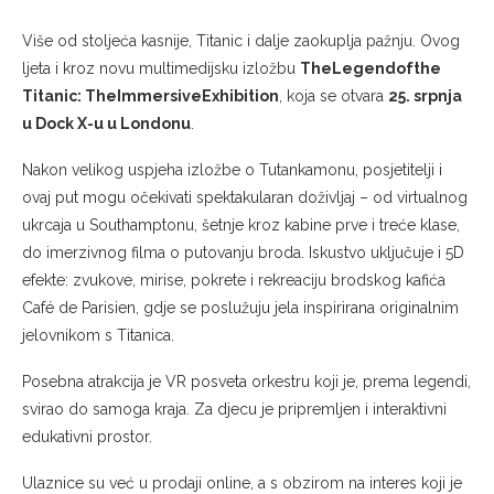
Više od stoljeća kasnije, Titanic i dalje zaokuplja pažnju. Ovog
ljeta i kroz novu multimedijsku izložbu
TheLegendofthe
Titanic: TheImmersiveExhibition
, koja se otvara
25. srpnja
u Dock X-u u Londonu
.
Nakon velikog uspjeha izložbe o Tutankamonu, posjetitelji i
ovaj put mogu očekivati spektakularan doživljaj – od virtualnog
ukrcaja u Southamptonu, šetnje kroz kabine prve i treće klase,
do imerzivnog filma o putovanju broda. Iskustvo uključuje i 5D
efekte: zvukove, mirise, pokrete i rekreaciju brodskog kafića
Café de Parisien, gdje se poslužuju jela inspirirana originalnim
jelovnikom s Titanica.
Posebna atrakcija je VR posveta orkestru koji je, prema legendi,
svirao do samoga kraja. Za djecu je pripremljen i interaktivni
edukativni prostor.
Ulaznice su već u prodaji online, a s obzirom na interes koji je