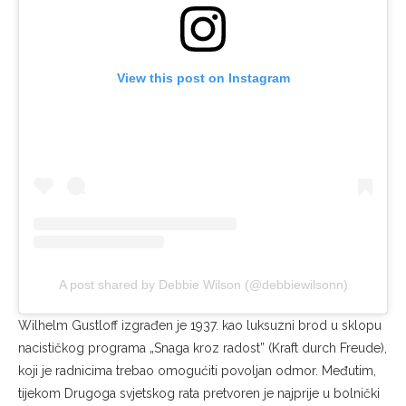
View this post on Instagram
A post shared by Debbie Wilson (@debbiewilsonn)
Wilhelm Gustloff izgrađen je 1937. kao luksuzni brod u sklopu
nacističkog programa „Snaga kroz radost” (Kraft durch Freude),
koji je radnicima trebao omogućiti povoljan odmor. Međutim,
tijekom Drugoga svjetskog rata pretvoren je najprije u bolnički