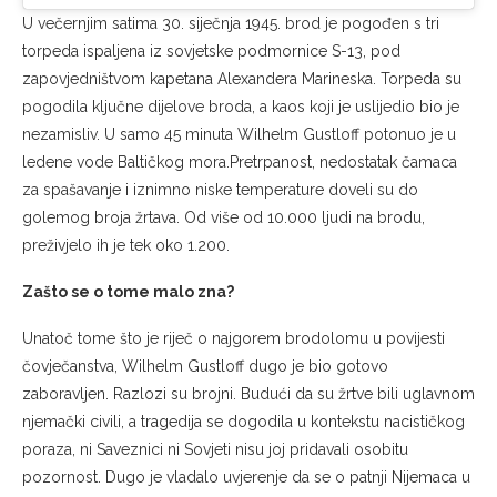
U večernjim satima 30. siječnja 1945. brod je pogođen s tri
torpeda ispaljena iz sovjetske podmornice S-13, pod
zapovjedništvom kapetana Alexandera Marineska. Torpeda su
pogodila ključne dijelove broda, a kaos koji je uslijedio bio je
nezamisliv. U samo 45 minuta Wilhelm Gustloff potonuo je u
ledene vode Baltičkog mora.Pretrpanost, nedostatak čamaca
za spašavanje i iznimno niske temperature doveli su do
golemog broja žrtava. Od više od 10.000 ljudi na brodu,
preživjelo ih je tek oko 1.200.
Zašto se o tome malo zna?
Unatoč tome što je riječ o najgorem brodolomu u povijesti
čovječanstva, Wilhelm Gustloff dugo je bio gotovo
zaboravljen. Razlozi su brojni. Budući da su žrtve bili uglavnom
njemački civili, a tragedija se dogodila u kontekstu nacističkog
poraza, ni Saveznici ni Sovjeti nisu joj pridavali osobitu
pozornost. Dugo je vladalo uvjerenje da se o patnji Nijemaca u