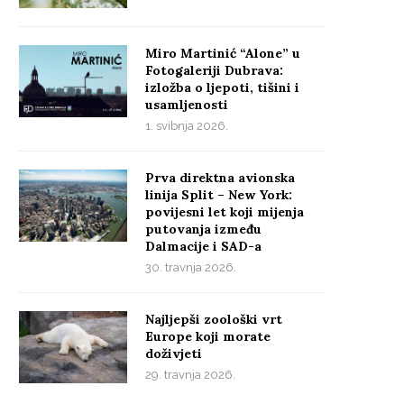
Miro Martinić “Alone” u
Fotogaleriji Dubrava:
izložba o ljepoti, tišini i
usamljenosti
1. svibnja 2026.
Prva direktna avionska
linija Split – New York:
povijesni let koji mijenja
putovanja između
Dalmacije i SAD-a
30. travnja 2026.
Najljepši zoološki vrt
Europe koji morate
doživjeti
29. travnja 2026.