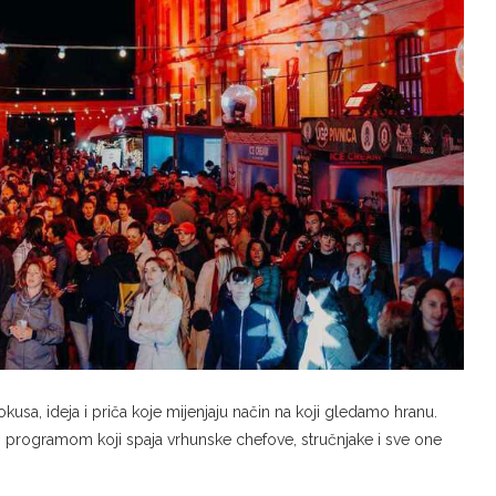
kusa, ideja i priča koje mijenjaju način na koji gledamo hranu.
 programom koji spaja vrhunske chefove, stručnjake i sve one