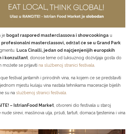
n je
bogat raspored masterclassova i showcookinga
u
,
profesionalni masterclassovi, održat će se u Grand Park
egmentu.
Luca Cinalli, jedan od najcjenjenijih europskih
 i konzultant
, donose teme od luksuznog doživljaja gosta do
m možete se prijaviti
na službenoj stranici festivala
.
ique festival jantarnih i prirodnih vina, na kojem će se predstaviti
e na jednom mjestu kušaju vina nastala tehnikama maceracije bijelih
pne su na
službenoj stranici festivala.
TE! – IstrianFood Market
, otvoreni dio festivala u staroj
de sirevi, maslinova ulja, pršuti, tartufi, domaća tjestenina i vina