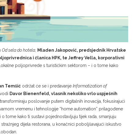
u
Od sela do hotela
,
Mladen Jakopović, predsjednik Hrvatske
ljoprivrednica i članica HPK, te Jeffrey Vella, korporativni
 lokalne poljoprivrede s turističkim sektorom – i o tome kako
an Temšić
održat će se i predavanje
Informatization of
 vodi
Davor Bienenfeld, vlasnik nekoliko vrlo uspješnih
transformiraju poslovanje putem digitalnih inovacija, fokusirajući
u stvarnom vremenu i tehnologije “home automation” prilagođene
či o tome kako ti sustavi pojednostavljuju tijek rada, smanjuju
tražnjeg dijela restorana, u konačnici poboljšavajući iskustvo
slobodan.