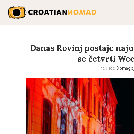
Danas Rovinj postaje naju
se četvrti We
napisao
Domagoj