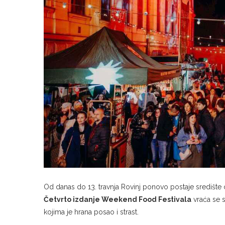
Od danas do 13. travnja Rovinj ponovo postaje središte o
Četvrto izdanje Weekend Food Festivala
vraća se s
kojima je hrana posao i strast.