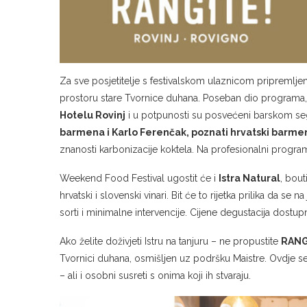
Za sve posjetitelje s festivalskom ulaznicom pripremlje
prostoru stare Tvornice duhana. Poseban dio programa
Hotelu Rovinj
i u potpunosti su posvećeni barskom s
barmena i Karlo Ferenčak, poznati hrvatski barmen
znanosti karbonizacije koktela. Na profesionalni progra
Weekend Food Festival ugostit će i
Istra Natural
, bout
hrvatski i slovenski vinari. Bit će to rijetka prilika da s
sorti i minimalne intervencije. Cijene degustacija dostu
Ako želite doživjeti Istru na tanjuru – ne propustite
RANGI
Tvornici duhana, osmišljen uz podršku Maistre. Ovdje se nu
– ali i osobni susreti s onima koji ih stvaraju.