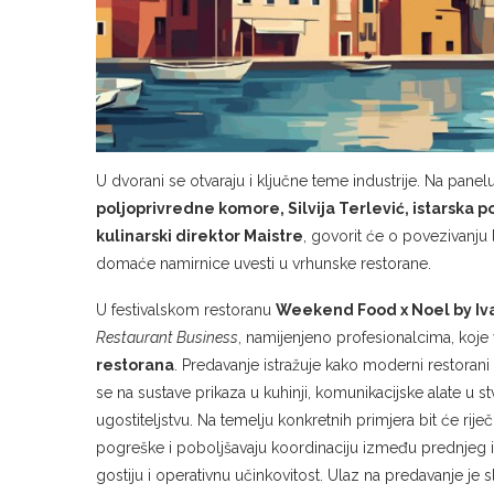
U dvorani se otvaraju i ključne teme industrije. Na panel
poljoprivredne komore, Silvija Terlević, istarska po
kulinarski direktor Maistre
, govorit će o povezivanju
domaće namirnice uvesti u vrhunske restorane.
U festivalskom restoranu
Weekend Food x Noel by Iv
Restaurant Business
, namijenjeno profesionalcima, koje
restorana
. Predavanje istražuje kako moderni restorani 
se na sustave prikaza u kuhinji, komunikacijske alate 
ugostiteljstvu. Na temelju konkretnih primjera bit će rije
pogreške i poboljšavaju koordinaciju između prednjeg i s
gostiju i operativnu učinkovitost. Ulaz na predavanje je 