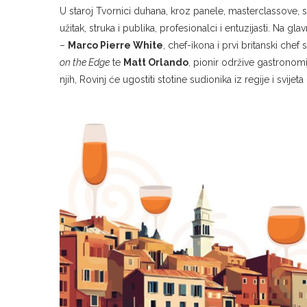
U staroj Tvornici duhana, kroz panele, masterclassove,
užitak, struka i publika, profesionalci i entuzijasti. Na g
–
Marco Pierre White
, chef-ikona i prvi britanski chef
on the Edge
te
Matt Orlando
, pionir održive gastrono
njih, Rovinj će ugostiti stotine sudionika iz regije i svijet