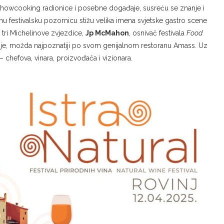
 showcooking radionice i posebne događaje, susreću se znanje i
lavnu festivalsku pozornicu stižu velika imena svjetske gastro scene
 s tri Michelinove zvjezdice,
Jp McMahon
, osnivač festivala
Food
mije, možda najpoznatiji po svom genijalnom restoranu Amass. Uz
a – chefova, vinara, proizvođača i vizionara.