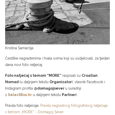
Kristina Samaržija
Čestitke nagrađenima i hvala svima koji su sudjelovali, za tjedan
dana novi foto natječaj.
Foto natječaj s temom “MORE”
raspisali su
Croatian
Nomad
(u daljnjem tekstu
Organizator
), vlasnik Facebook i
Instagram profila
@domagojsever
u suradnji
s
SelectBox.hr
u daljnjem tekstu
Partner
).
Pravila foto natječaja:
Pravila nagradnog fotografskog natječaja
s temom „MORE“ – Domagoj Sever