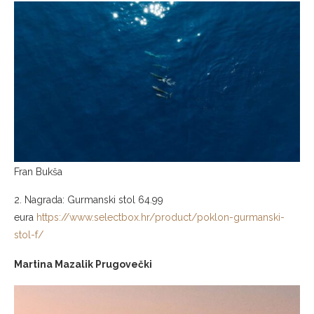
Fran Bukša
2. Nagrada: Gurmanski stol 64.99
eura
https://www.selectbox.hr/product/poklon-gurmanski-
stol-f/
Martina Mazalik Prugovečki