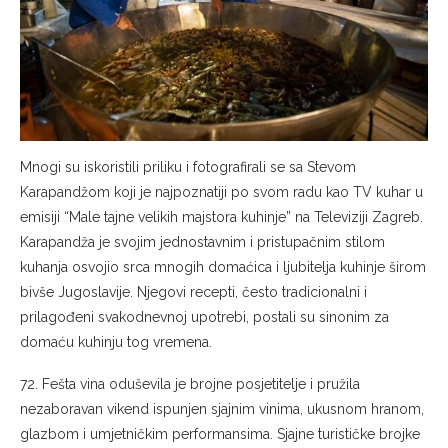
Mnogi su iskoristili priliku i fotografirali se sa Stevom
Karapandžom koji je najpoznatiji po svom radu kao TV kuhar u
emisiji “Male tajne velikih majstora kuhinje” na Televiziji Zagreb.
Karapandža je svojim jednostavnim i pristupačnim stilom
kuhanja osvojio srca mnogih domaćica i ljubitelja kuhinje širom
bivše Jugoslavije. Njegovi recepti, često tradicionalni i
prilagođeni svakodnevnoj upotrebi, postali su sinonim za
domaću kuhinju tog vremena.
72. Fešta vina oduševila je brojne posjetitelje i pružila
nezaboravan vikend ispunjen sjajnim vinima, ukusnom hranom,
glazbom i umjetničkim performansima. Sjajne turističke brojke