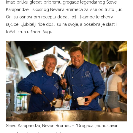
imao priliku gledati pripremu gregade legendarnog Steve
Karapandže i iskusnog Nevena Bremeca za više od tristo ljudi.
Oni su osnovnom receptu dodali još i škampe te cherry
rajčice. Ljubitelji ribe došli su na svoje, a posebna je slast i
točati kruh u finom šugu.
Stevo Karapandža, Neven Bremec – “Gregada, jednostavan