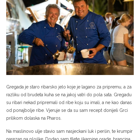
Gregada je staro ribarsko jelo koje je lagano za pripremu, a za
razliku od brudeta kuha se na jakoj vatri do pola sata. Gregadu
su ribari nekad pripremali od ribe koju su imali, a ne kao danas
od ponajbolje ribe. Vjeruje se da su sam recept donijeli Grci
prilikom dolaska na Pharos.
Na maslinovo ulje stavio sam nasjeckani luk i peršin, te krumpir
narezan na ploške. Dodao sam filete škarpine orade, brancina,