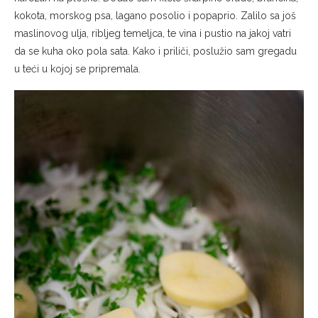
kokota, morskog psa, lagano posolio i popaprio. Zalilo sa još
maslinovog ulja, ribljeg temeljca, te vina i pustio na jakoj vatri
da se kuha oko pola sata. Kako i priliči, poslužio sam gregadu
u teći u kojoj se pripremala.