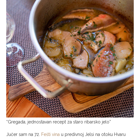
“Gregada, jednostavan recept za staro ribarsko jelo”
Jučer sam na 72.
Fešti vina
u predivnoj Jelsi na otoku Hvaru