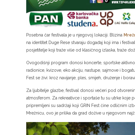
Posebna čar festivala je u njegovoj lokaciji. Blizina
Mrež
na identitet Duge Rese stvaraju događaj koji ima i festiva
posjetitelje koji traže više od klasičnog izlaska, traže do
Ovogodišnji program donosi koncerte, sportske aktivno
radionice, kvizove, eko akciju, nastupe, sajmove i bo
Fest se živi: kroz navijanje, ples, smijeh, druženje i borav
Za ljubitelje glazbe, festival donosi večeri pod otvore
atmosferom. Za rekreativce i sportaše tu su utrke koje po
pripremljeni su sadržaji koji GRIN Fest čine odličnim iz
Mrežnicu, ovo je prilika da grad dožive u njegovom najž