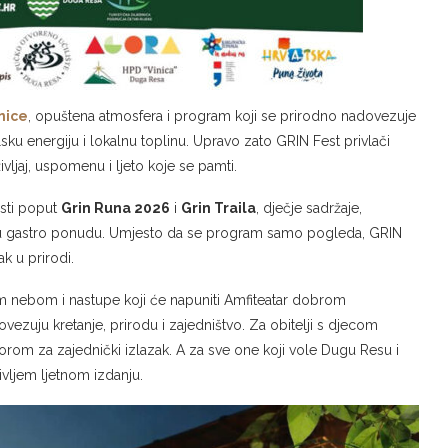
nice
, opuštena atmosfera i program koji se prirodno nadovezuje
lsku energiju i lokalnu toplinu. Upravo zato GRIN Fest privlači
življaj, uspomenu i ljeto koje se pamti.
sti poput
Grin Runa 2026
i
Grin Traila
, dječje sadržaje,
gatu gastro ponudu. Umjesto da se program samo pogleda, GRIN
ak u prirodi.
nim nebom i nastupe koji će napuniti Amfiteatar dobrom
vezuju kretanje, prirodu i zajedništvo. Za obitelji s djecom
borom za zajednički izlazak. A za sve one koji vole Dugu Resu i
ivljem ljetnom izdanju.