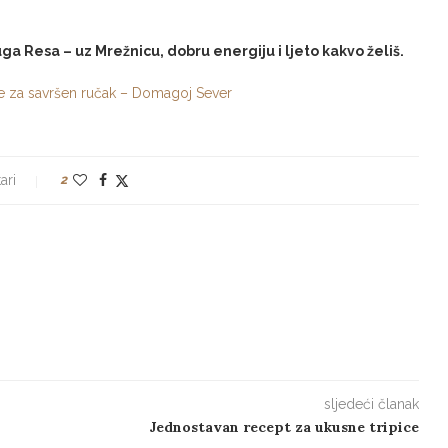
uga Resa – uz Mrežnicu, dobru energiju i ljeto kakvo želiš.
ese za savršen ručak – Domagoj Sever
ari
2
sljedeći članak
Jednostavan recept za ukusne tripice