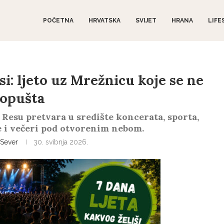
POČETNA
HRVATSKA
SVIJET
HRANA
LIFE
i: ljeto uz Mrežnicu koje se ne
opušta
 Resu pretvara u središte koncerata, sporta,
ve i večeri pod otvorenim nebom.
Sever
30. svibnja 2026.