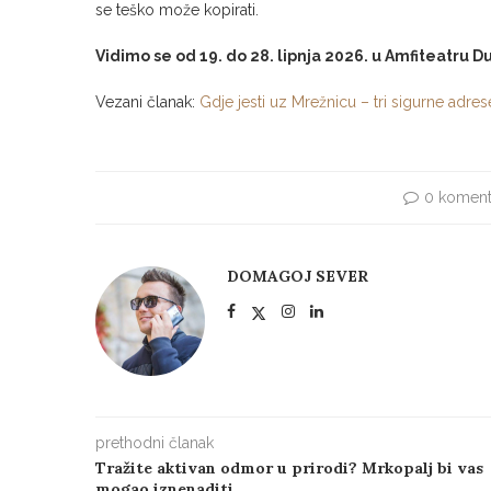
se teško može kopirati.
Vidimo se od 19. do 28. lipnja 2026. u Amfiteatru D
Vezani članak:
Gdje jesti uz Mrežnicu – tri sigurne adr
0 koment
DOMAGOJ SEVER
prethodni članak
Tražite aktivan odmor u prirodi? Mrkopalj bi vas
mogao iznenaditi