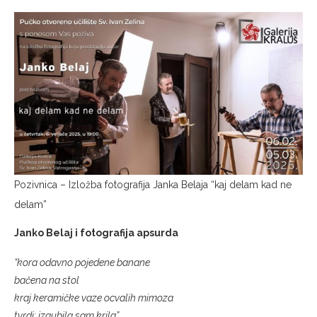
Pozivnica – Izložba fotografija Janka Belaja “kaj delam kad ne
delam”
Janko Belaj i fotografija apsurda
“kora odavno pojedene banane
bačena na stol
kraj keramičke vaze ocvalih mimoza
tvrdi: izgubila sam krila”