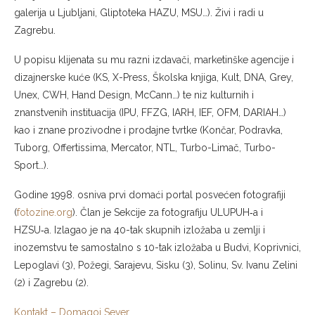
galerija u Ljubljani, Gliptoteka HAZU, MSU…). Živi i radi u
Zagrebu.
U popisu klijenata su mu razni izdavači, marketinške agencije i
dizajnerske kuće (KS, X-Press, Školska knjiga, Kult, DNA, Grey,
Unex, CWH, Hand Design, McCann…) te niz kulturnih i
znanstvenih instituacija (IPU, FFZG, IARH, IEF, OFM, DARIAH…)
kao i znane prozivodne i prodajne tvrtke (Končar, Podravka,
Tuborg, Offertissima, Mercator, NTL, Turbo-Limač, Turbo-
Sport…).
Godine 1998. osniva prvi domaći portal posvećen fotografiji
(
fotozine.org
). Član je Sekcije za fotografiju ULUPUH‑a i
HZSU‑a. Izlagao je na 40-tak skupnih izložaba u zemlji i
inozemstvu te samostalno s 10-tak izložaba u Budvi, Koprivnici,
Lepoglavi (3), Požegi, Sarajevu, Sisku (3), Solinu, Sv. Ivanu Zelini
(2) i Zagrebu (2).
Kontakt – Domagoj Sever