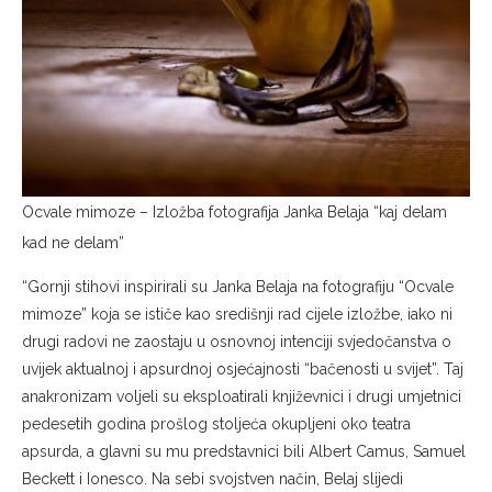
Ocvale mimoze – Izložba fotografija Janka Belaja “kaj delam
kad ne delam”
“Gornji stihovi inspirirali su Janka Belaja na fotografiju “Ocvale
mimoze” koja se ističe kao središnji rad cijele izložbe, iako ni
drugi radovi ne zaostaju u osnovnoj intenciji svjedočanstva o
uvijek aktualnoj i apsurdnoj osjećajnosti “bačenosti u svijet”. Taj
anakronizam voljeli su eksploatirali književnici i drugi umjetnici
pedesetih godina prošlog stoljeća okupljeni oko teatra
apsurda, a glavni su mu predstavnici bili Albert Camus, Samuel
Beckett i Ionesco. Na sebi svojstven način, Belaj slijedi