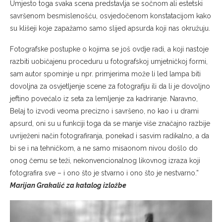
Umjesto toga svaka scena predstavlja se sočnom ali estetski
savršenom besmislenošću, osvjedočenom konstatacijom kako
su klišeji koje zapažamo samo slijed apsurda koji nas okružuju.
Fotografske postupke o kojima se još ovdje radi, a koji nastoje
razbiti uobičajenu proceduru u fotografskoj umjetničkoj formi,
sam autor spominje u npr. primjerima može li led lampa biti
dovoljna za osvjetljenje scene za fotografiju ili da li je dovoljno
jeftino povećalo iz seta za lemljenje za kadriranje. Naravno,
Belaj to izvodi veoma precizno i savršeno, no kao i u drami
apsurd, oni su u funkciji toga da se manje više značajno razbije
uvriježeni način fotografiranja, ponekad i sasvim radikalno, a da
bi se i na tehničkom, a ne samo misaonom nivou došlo do
onog čemu se teži, nekonvencionalnog likovnog izraza koji
fotografira sve – i ono što je stvarno i ono što je nestvarno.”
Marijan Grakalić za katalog izložbe