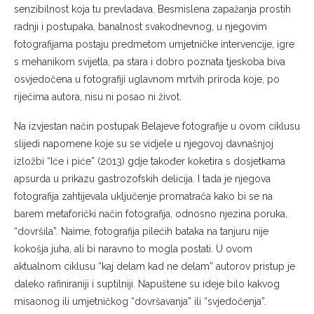
senzibilnost koja tu prevladava. Besmislena zapažanja prostih
radnji i postupaka, banalnost svakodnevnog, u njegovim
fotografijama postaju predmetom umjetničke intervencije, igre
s mehanikom svijetla, pa stara i dobro poznata tjeskoba biva
osvjedočena u fotografiji uglavnom mrtvih priroda koje, po
riječima autora, nisu ni posao ni život.
Na izvjestan način postupak Belajeve fotografije u ovom ciklusu
slijedi napomene koje su se vidjele u njegovoj davnašnjoj
izložbi “Iće i piće” (2013) gdje također koketira s dosjetkama
apsurda u prikazu gastrozofskih delicija. I tada je njegova
fotografija zahtijevala uključenje promatrača kako bi se na
barem metaforički način fotografija, odnosno njezina poruka,
“dovršila”. Naime, fotografija pilećih bataka na tanjuru nije
kokošja juha, ali bi naravno to mogla postati. U ovom
aktualnom ciklusu “kaj delam kad ne delam” autorov pristup je
daleko rafiniraniji i suptilniji. Napuštene su ideje bilo kakvog
misaonog ili umjetničkog “dovršavanja” ili “svjedočenja”.