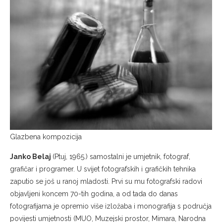
Glazbena kompozicija
Janko Belaj
(Ptuj, 1965.) samostalni je umjetnik, fotograf,
grafičar i programer. U svijet fotografskih i grafičkih tehnika
zaputio se još u ranoj mladosti. Prvi su mu fotografski radovi
objavljeni koncem 70-tih godina, a od tada do danas
fotografijama je opremio više izložaba i monografija s područja
povijesti umjetnosti (MUO, Muzejski prostor, Mimara, Narodna