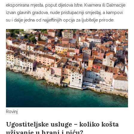
eksponirana mjesta, poput dijelova Istre, Kvarnera ili Dalmacije
izvan glavnih gradova, nude pristupačniji smještaj, a kampovi
su i dalje jedna od najjeftinijih opcija za ljubitelje prirode.
Rovinj
Ugostiteljske usluge – koliko košta
uživanje u hrani i piću?