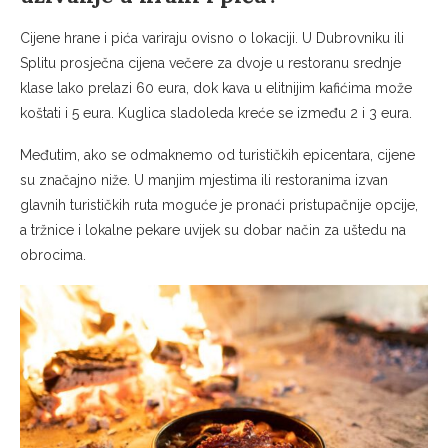
Cijene hrane i pića variraju ovisno o lokaciji. U Dubrovniku ili
Splitu prosječna cijena večere za dvoje u restoranu srednje
klase lako prelazi 60 eura, dok kava u elitnijim kafićima može
koštati i 5 eura. Kuglica sladoleda kreće se između 2 i 3 eura.
Međutim, ako se odmaknemo od turističkih epicentara, cijene
su značajno niže. U manjim mjestima ili restoranima izvan
glavnih turističkih ruta moguće je pronaći pristupačnije opcije,
a tržnice i lokalne pekare uvijek su dobar način za uštedu na
obrocima.