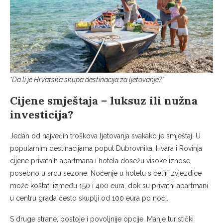
“Da li je Hrvatska skupa destinacija za ljetovanje?”
Cijene smještaja – luksuz ili nužna
investicija?
Jedan od najvećih troškova ljetovanja svakako je smještaj. U
popularnim destinacijama poput Dubrovnika, Hvara i Rovinja
cijene privatnih apartmana i hotela dosežu visoke iznose,
posebno u srcu sezone. Noćenje u hotelu s četiri zvjezdice
može koštati između 150 i 400 eura, dok su privatni apartmani
u centru grada često skuplji od 100 eura po noći.
S druge strane, postoje i povoljnije opcije. Manje turistički