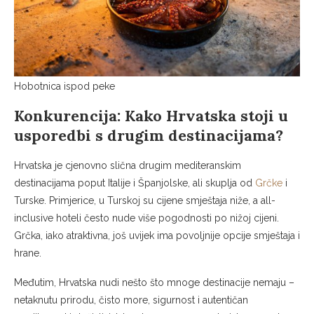
Hobotnica ispod peke
Konkurencija: Kako Hrvatska stoji u
usporedbi s drugim destinacijama?
Hrvatska je cjenovno slična drugim mediteranskim
destinacijama poput Italije i Španjolske, ali skuplja od
Grčke
i
Turske. Primjerice, u Turskoj su cijene smještaja niže, a all-
inclusive hoteli često nude više pogodnosti po nižoj cijeni.
Grčka, iako atraktivna, još uvijek ima povoljnije opcije smještaja i
hrane.
Međutim, Hrvatska nudi nešto što mnoge destinacije nemaju –
netaknutu prirodu, čisto more, sigurnost i autentičan