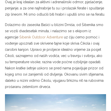
Ovaj je kraj idealan za aktivni i adrenalinski odmor, pješačenje,
penjanje, a za one najhrabrije tu su i prolazak ferate i spuštanje
zip lineom. Mi smo odlučili biti hrabri i uputili smo se na feratu.
Dolazimo do zaseoka Bašići u blizini Drniša, od Šibenika smo
se vozili dvadesetak minuta, i nalazimo se s ekipom iz
agencije
Šibenik Outdoor Adventure
uz čiju ćemo pomoć i
vođenje upoznati sve skrivene tajne koje skriva Čikola i ovaj
čarobni kanjon. Upravo je proljeće idealno vrijeme za posjet
Čikoli, saznajemo od naših vodiča, već u travnju i svibnju, ako
su temperature visoke, razina vode počne ozbiljnije opadati.
Nakon kratke šetnje uskoro se pred nama pojavljuje prizor od
kojeg smo svi zanijemili od divljenja. Okovanu sivim stijenama,
daleko u nizini vidimo Čikolu, vijugavu tirkiznu nit na rubovima
prošaranu zelenilom drveća.