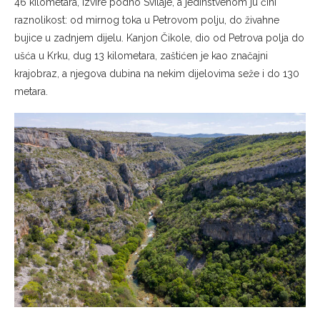
46 kilometara, izvire podno Svilaje, a jedinstvenom ju čini
raznolikost: od mirnog toka u Petrovom polju, do živahne
bujice u zadnjem dijelu. Kanjon Čikole, dio od Petrova polja do
ušća u Krku, dug 13 kilometara, zaštićen je kao značajni
krajobraz, a njegova dubina na nekim dijelovima seže i do 130
metara.