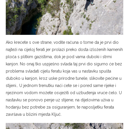
Ako krećete s ove strane, vodite računa o tome da je prvi dio
najteži na cijeloj ferati jer prolazi preko dosta izloženih kamenih
ploča s plitkim gazištima, dok je pod vama duboki i strmi
kanjon. No onaj tko uspješno svlada taj prvi dio sigurno će bez
problema svladati cijelu feratu koja vas u nastavku spušta
duboko u kanjon, kroz uske prirodne tunele, slikovite pećine u
stijeni… U jednom trenutku naći ćete se i pored same rijeke i
njezinom vodom možete osvježiti od uzbuđenja vruće čelo. U
nastavku se ponovo penje uz stijene, na dijelovima uživa u
hodanju bez potrebe za osiguranjem, te naposljetku ferata
završava u blizini mjesta Ključ.