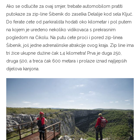
Ako se odlučite za ovaj smjer, trebate automobilom pratiti
putokaze za zip-line Šibenik do zaselka Delalije kod sela Ključ.
Do ferate ćete od parkirališta hodati oko kilometar i pol putem
na kojem je uređeno nekoliko vidikovaca s prekrasnim
pogledom na Čikolu. Na putu ćete proći i pored zip-linea
Šibenik, još jedne adrenalinske atrakcije ovog kraja. Zip line ima
tri žice ukupne dužine čak 1,4 kilometra! Prva je duga 250,
druga 500, a treća čak 600 metara i prolaze iznad najljepših
dijelova kanjona.