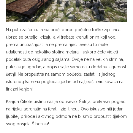
Na putu za feratu treba proći pored početne točke zip-linea,
ubrzo se puteljci križaju, a vi trebate krenuti onim koji vodi
prema unutrašnjosti, a ne prema rijeci. Sve su to male
udaljenosti od nekoliko stotina metara, i uskoro ćete vidjeti
početak puta osiguranog sajlama. Ovdje nema velikih strmina,
puteljak je ugodan, a pojas i sajle samo daju dodatnu sigurnost
šetnji. Ne propustite na samom početku zastati i s jednog
isturenog kamena pogledati jedan od najljepših vidikovaca na
tirkizni kanjon!
Kanjon Čikole uistinu nas je oduševio. Šetnja, prekrasni pogledi
na rijeku, adrenalin na ferati i zip-lineu… Ovo iskustvo niti jedan
ljubitelj prirode i aktivnog odmora ne bi smio propustiti tijekom
svog posjeta Šibeniku!