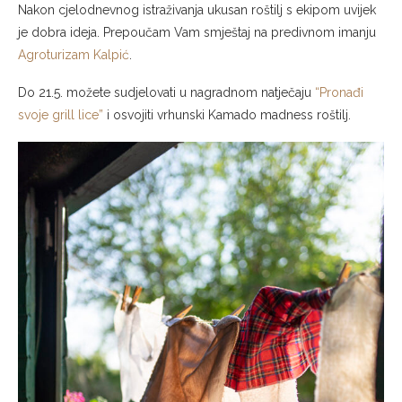
Nakon cjelodnevnog istraživanja ukusan roštilj s ekipom uvijek
je dobra ideja. Prepoučam Vam smještaj na predivnom imanju
Agroturizam Kalpić
.
Do 21.5. možete sudjelovati u nagradnom natječaju
“Pronađi
svoje grill lice”
i osvojiti vrhunski Kamado madness roštilj.