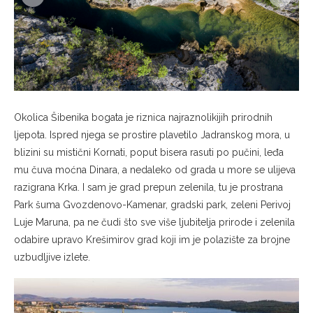
Okolica Šibenika bogata je riznica najraznolikijih prirodnih
ljepota. Ispred njega se prostire plavetilo Jadranskog mora, u
blizini su mistični Kornati, poput bisera rasuti po pučini, leđa
mu čuva moćna Dinara, a nedaleko od grada u more se ulijeva
razigrana Krka. I sam je grad prepun zelenila, tu je prostrana
Park šuma Gvozdenovo-Kamenar, gradski park, zeleni Perivoj
Luje Maruna, pa ne čudi što sve više ljubitelja prirode i zelenila
odabire upravo Krešimirov grad koji im je polazište za brojne
uzbudljive izlete.