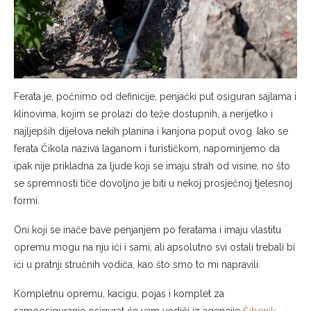
Ferata je, počnimo od definicije, penjački put osiguran sajlama i
klinovima, kojim se prolazi do teže dostupnih, a nerijetko i
najljepših dijelova nekih planina i kanjona poput ovog. Iako se
ferata Čikola naziva laganom i turističkom, napominjemo da
ipak nije prikladna za ljude koji se imaju strah od visine, no što
se spremnosti tiče dovoljno je biti u nekoj prosječnoj tjelesnoj
formi.
Oni koji se inače bave penjanjem po feratama i imaju vlastitu
opremu mogu na nju ići i sami, ali apsolutno svi ostali trebali bi
ići u pratnji stručnih vodiča, kao što smo to mi napravili.
Kompletnu opremu, kacigu, pojas i komplet za
samoosiguranje osigurat će vam vodiči iz agencije
Šibenik