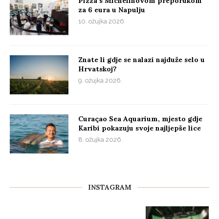
Pizza s Michelinovom preporukom
za 6 eura u Napulju
10. ožujka 2026.
Znate li gdje se nalazi najduže selo u
Hrvatskoj?
9. ožujka 2026.
Curaçao Sea Aquarium, mjesto gdje
Karibi pokazuju svoje najljepše lice
8. ožujka 2026.
INSTAGRAM