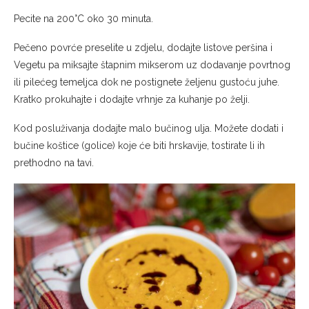
Pecite na 200°C oko 30 minuta.
Pečeno povrće preselite u zdjelu, dodajte listove peršina i
Vegetu pa miksajte štapnim mikserom uz dodavanje povrtnog
ili pilećeg temeljca dok ne postignete željenu gustoću juhe.
Kratko prokuhajte i dodajte vrhnje za kuhanje po želji.
Kod posluživanja dodajte malo bučinog ulja. Možete dodati i
bučine koštice (golice) koje će biti hrskavije, tostirate li ih
prethodno na tavi.