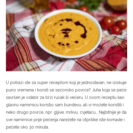
U potrazi ste za super receptom koji je jednostavan, ne iziskuje
puno vremena i koristi se sezonsko povrće? Juha koja se peče
savršen je odabir za brzi ručak ili večeru. U ovom receptu kao
glavnu namirnicu koristio sam bundevu, ali vi možete koristiti i
neko drugo povrće, npr. gljive, mrkvu, cvjetaču… Najbitnije je da
sve namirnice prije pečenja narežete na otprilike iste komade i
pečete oko 30 minuta.