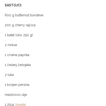
SASTOJCI:
600 g butternut bundeve
200 g cherry rajčica
1 batat (oko 250 g)
2 mrkve
1 crvena paprika
1 češanj češnjaka
2 luka
1 korijen peršina
maslinovo ulje
1 žlica
Vegete