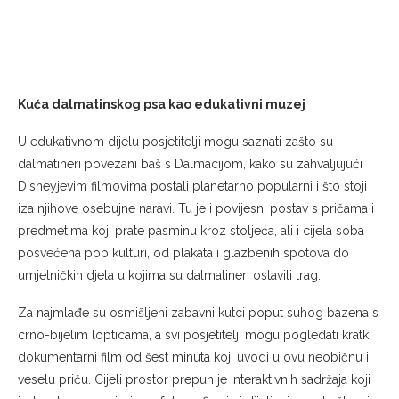
Kuća dalmatinskog psa kao edukativni muzej
U edukativnom dijelu posjetitelji mogu saznati zašto su
dalmatineri povezani baš s Dalmacijom, kako su zahvaljujući
Disneyjevim filmovima postali planetarno popularni i što stoji
iza njihove osebujne naravi. Tu je i povijesni postav s pričama i
predmetima koji prate pasminu kroz stoljeća, ali i cijela soba
posvećena pop kulturi, od plakata i glazbenih spotova do
umjetničkih djela u kojima su dalmatineri ostavili trag.
Za najmlađe su osmišljeni zabavni kutci poput suhog bazena s
crno-bijelim lopticama, a svi posjetitelji mogu pogledati kratki
dokumentarni film od šest minuta koji uvodi u ovu neobičnu i
veselu priču. Cijeli prostor prepun je interaktivnih sadržaja koji