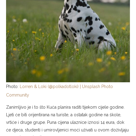
Photo:
Lorren & Loki (@polkadotloki) | Unsplash Photo
Community
Zanimljivo je i to što Kuća planira raditi tijekom cijele godine.
Ljeti će biti orijentirana na turiste, a ostatak godine na škole,
vrtiće i druge grupe. Puna cijena ulaznice iznosi 14 eura, dok
će djeca, studenti i umirovljenici moći uživati u ovom doživljaju