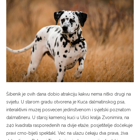
Šibenik je ovih dana dobio atrakciju kakvu nema nitko drugi na
svijetu. U starom gradu otvorena je Kuća dalmatinskog psa,
interaktivni muzej posvećen jedinstvenom i svjetski poznatom
dalmatineru. U staroj kamenoj kući u Ulici kralja Zvonimira, na
240 kvadrata raspoređenih na dvije etaže, posjetitelje dočekuje
pravi crno-bijeli spektakl. Već na ulazu čekaju dva prava, živa