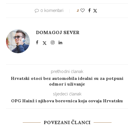
0 komentari
2
DOMAGOJ SEVER
prethodni članak
Hrvatski otoci bez automobila idealni su za potpuni
odmor i uživanje
sljedeći članak
OPG Hainž i njihova borovnica koja osvaja Hrvatsku
POVEZANI ČLANCI