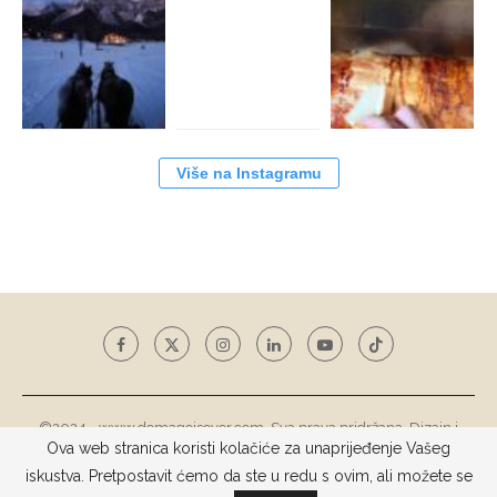
Više na Instagramu
©2024 - www.domagojsever.com. Sva prava pridržana. Dizajn i
Ova web stranica koristi kolačiće za unaprijeđenje Vašeg
razvoj web stranice
Tototohost d.o.o.
iskustva. Pretpostavit ćemo da ste u redu s ovim, ali možete se