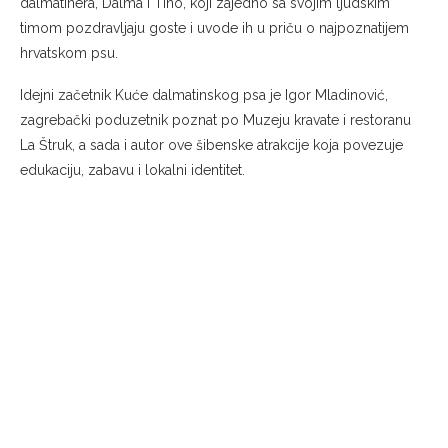
dalmatinera, Dalma i Tino, koji zajedno sa svojim ljudskim
timom pozdravljaju goste i uvode ih u priču o najpoznatijem
hrvatskom psu.
Idejni začetnik Kuće dalmatinskog psa je Igor Mladinović,
zagrebački poduzetnik poznat po Muzeju kravate i restoranu
La Štruk, a sada i autor ove šibenske atrakcije koja povezuje
edukaciju, zabavu i lokalni identitet.