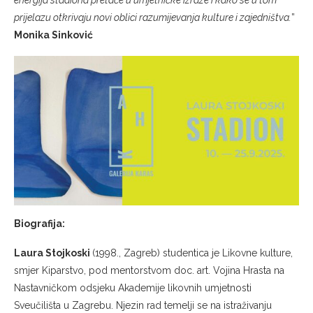
energija stadiona pretače u umjetničke izraze i kako se u tom
prijelazu otkrivaju novi oblici razumijevanja kulture i zajedništva.
”
Monika Sinković
Biografija:
Laura Stojkoski
(1998., Zagreb) studentica je Likovne kulture,
smjer Kiparstvo, pod mentorstvom doc. art. Vojina Hrasta na
Nastavničkom odsjeku Akademije likovnih umjetnosti
Sveučilišta u Zagrebu. Njezin rad temelji se na istraživanju