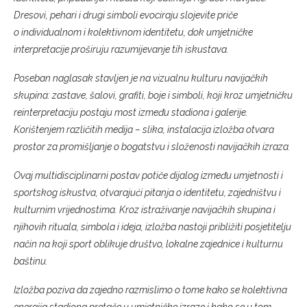
Dresovi, pehari i drugi simboli evociraju slojevite priče
o individualnom i kolektivnom identitetu, dok umjetničke
interpretacije proširuju razumijevanje tih iskustava.
Poseban naglasak stavljen je na vizualnu kulturu navijačkih
skupina: zastave, šalovi, grafiti, boje i simboli, koji kroz umjetničku
reinterpretaciju postaju most između stadiona i galerije.
Korištenjem različitih medija – slika, instalacija izložba otvara
prostor za promišljanje o bogatstvu i složenosti navijačkih izraza.
Ovaj multidisciplinarni postav potiče dijalog između umjetnosti i
sportskog iskustva, otvarajući pitanja o identitetu, zajedništvu i
kulturnim vrijednostima. Kroz istraživanje navijačkih skupina i
njihovih rituala, simbola i ideja, izložba nastoji približiti posjetitelju
način na koji sport oblikuje društvo, lokalne zajednice i kulturnu
baštinu.
Izložba poziva da zajedno razmislimo o tome kako se kolektivna