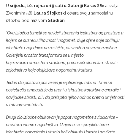
U
srijedu, 10. rujna u 19 sati u Galeriji Karas
(Ulica kralja
Zvonimira 58)
Laura Stojkoski
otvara svoju samostalnu
izložbu pod nazivom
Stadion
.
“Ova izložba temelji se na ideji stvaranja jedinstvenog prostora u
kojem se susreću likovnost i nogomet, dvije sfere koje oblikuju
identitete i zajednice na različite, ali snažno povezane načine.
Galerijski prostor transformira se u mjesto
koje evocira atmosferu stadiona, prenoseći dinamiku, strast i
zajedništvo koje obilježava nogometnu kulturu.
Jedan dio postava posvećen je repliciranju tribina. Time se
posjetitelju omogućuje da uroni u iskustvo kolektivne energije i
navijačke strasti, ali i da preispita njihov odnos prema umjetnosti
u takvom kontekstu.
Drugi dio izložbe oblikovan je poput nogometne svlačionice –
prostora intime i zajedništva. U njemu se isprepliću teme
identiteta, pripadanja i rituala koji oblikuju i igrače i navijače.