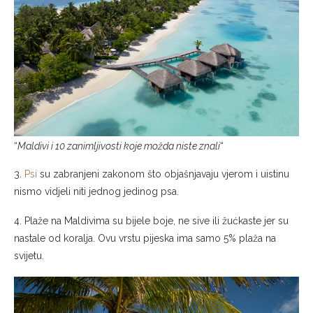
“
Maldivi i 10 zanimljivosti koje možda niste znali
“
3.
Psi
su zabranjeni zakonom što objašnjavaju vjerom i uistinu
nismo vidjeli niti jednog jedinog psa.
4. Plaže na Maldivima su bijele boje, ne sive ili žućkaste jer su
nastale od koralja. Ovu vrstu pijeska ima samo 5% plaža na
svijetu.