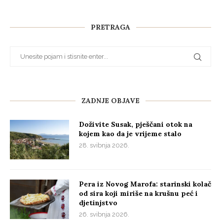
PRETRAGA
ZADNJE OBJAVE
Doživite Susak, pješčani otok na
kojem kao da je vrijeme stalo
28. svibnja 2026.
Pera iz Novog Marofa: starinski kolač
od sira koji miriše na krušnu peć i
djetinjstvo
26. svibnja 2026.