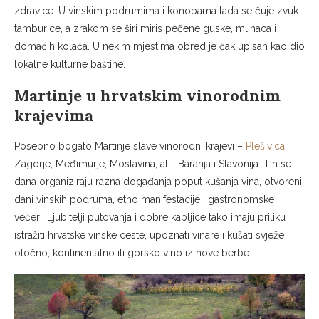
zdravice. U vinskim podrumima i konobama tada se čuje zvuk
tamburice, a zrakom se širi miris pečene guske, mlinaca i
domaćih kolača. U nekim mjestima obred je čak upisan kao dio
lokalne kulturne baštine.
Martinje u hrvatskim vinorodnim
krajevima
Posebno bogato Martinje slave vinorodni krajevi –
Plešivica
,
Zagorje, Međimurje, Moslavina, ali i Baranja i Slavonija. Tih se
dana organiziraju razna događanja poput kušanja vina, otvoreni
dani vinskih podruma, etno manifestacije i gastronomske
večeri. Ljubitelji putovanja i dobre kapljice tako imaju priliku
istražiti hrvatske vinske ceste, upoznati vinare i kušati svježe
otočno, kontinentalno ili gorsko vino iz nove berbe.