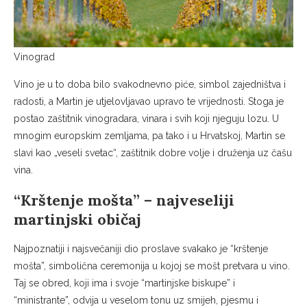
Vinograd
Vino je u to doba bilo svakodnevno piće, simbol zajedništva i
radosti, a Martin je utjelovljavao upravo te vrijednosti. Stoga je
postao zaštitnik vinogradara, vinara i svih koji njeguju lozu. U
mnogim europskim zemljama, pa tako i u Hrvatskoj, Martin se
slavi kao „veseli svetac“, zaštitnik dobre volje i druženja uz čašu
vina.
“Krštenje mošta” – najveseliji
martinjski običaj
Najpoznatiji i najsvečaniji dio proslave svakako je “krštenje
mošta”, simbolična ceremonija u kojoj se mošt pretvara u vino.
Taj se obred, koji ima i svoje “martinjske biskupe” i
“ministrante”, odvija u veselom tonu uz smijeh, pjesmu i