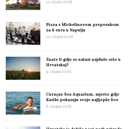
11. ožujka 2026.
Pizza s Michelinovom preporukom
za 6 eura u Napulju
10. ožujka 2026.
Znate li gdje se nalazi najduže selo u
Hrvatskoj?
9. ožujka 2026.
Curaçao Sea Aquarium, mjesto gdje
Karibi pokazuju svoje najljepše lice
8. ožujka 2026.
Hrvatska je dobila novi park prirode