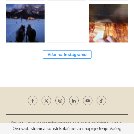
Više na Instagramu
©2024 - www.domagojsever.com. Sva prava pridržana. Dizajn i
razvoj web stranice
Tototohost d.o.o.
Ova web stranica koristi kolačiće za unaprijeđenje Vašeg