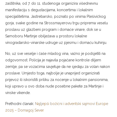
zaštitnika, od 7. do 11. studenoga organizira višednevnu
manifestaciju s degustacijama, koncertima i lokalnim
specijalitetima. Jastrebarsko, poznato po vinima Plešivičkog
gorja, svake godine na Strossmayerovu trgu priprema veselu
proslavu uz glazbeni program i domaće vinare, dok se u
Samoboru Martinje obilježava u prostoru lokalne
vinogradarsko-vinarske udruge uz pjesmu i domaću kuhinju.
No, uz sve veselje i čaše mladog vina, važno je podsjetiti na
odgovornost. Policija je najavila pojačane kontrole diljem
zemlje, pa se vozačima savjetuje da ne sjedaju za volan nakon
proslave. Umjesto toga, najbolje je unaprijed organizirati
prijevoz ili iskoristiti priliku za noćenje u lokalnim pansionima,
koji upravo u ovo doba nude posebne pakete za Martinje i
vinske vikende.
Prethodni članak:
Najljepši božićni i adventski sajmovi Europe
2025 – Domagoj Sever