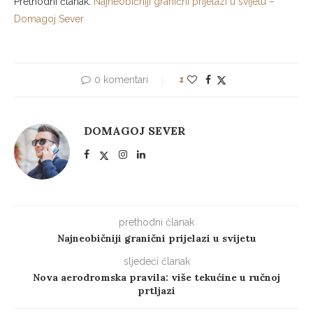
Prethodni članak:
Najneobičniji granični prijelazi u svijetu –
Domagoj Sever
0 komentari
1
DOMAGOJ SEVER
prethodni članak
Najneobičniji granični prijelazi u svijetu
sljedeći članak
Nova aerodromska pravila: više tekućine u ručnoj
prtljazi