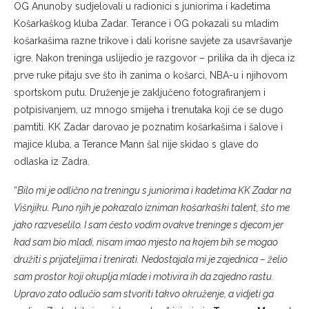
OG Anunoby sudjelovali u radionici s juniorima i kadetima
Košarkaškog kluba Zadar. Terance i OG pokazali su mladim
košarkašima razne trikove i dali korisne savjete za usavršavanje
igre. Nakon treninga uslijedio je razgovor – prilika da ih djeca iz
prve ruke pitaju sve što ih zanima o košarci, NBA-u i njihovom
sportskom putu. Druženje je zaključeno fotografiranjem i
potpisivanjem, uz mnogo smijeha i trenutaka koji će se dugo
pamtiti. KK Zadar darovao je poznatim košarkašima i šalove i
majice kluba, a Terance Mann šal nije skidao s glave do
odlaska iz Zadra.
“
Bilo mi je odlično na treningu s juniorima i kadetima KK Zadar na
Višnjiku. Puno njih je pokazalo izniman košarkaški talent, što me
jako razveselilo. I sam često vodim ovakve treninge s djecom jer
kad sam bio mlađi, nisam imao mjesto na kojem bih se mogao
družiti s prijateljima i trenirati. Nedostajala mi je zajednica – želio
sam prostor koji okuplja mlade i motivira ih da zajedno rastu.
Upravo zato odlučio sam stvoriti takvo okruženje, a vidjeti ga