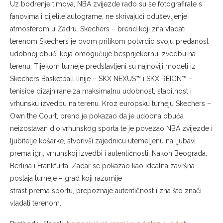
Uz bodrenje timova, NBA zvijezde rado su se fotografirale s
fanovima i dijelile autograme, ne skrivajući oduševljenje
atmosferom u Zadru. Skechers – brend koji zna vladati
terenom Skechers je ovom prilikom potvrdio svoju predanost
udobnoj obući koja omogućuje besprijekornu izvedbu na
terenu. Tijekom turneje predstavljeni su najnoviji modeli iz
Skechers Basketball linije – SKX NEXUS™ i SKX REIGN™ –
tenisice dizajnirane za maksimalnu udobnost, stabilnost i
vrhunsku izvedbu na terenu. Kroz europsku turneju Skechers –
Own the Court, brend je pokazao da je udobna obuća
neizostavan dio vrhunskog sporta te je povezao NBA zvijezde i
ljubitelje košarke, stvorivši zajednicu utemeljenu na ljubavi
prema igri, vrhunskoj izvedbi i autentičnosti. Nakon Beograda,
Berlina i Frankfurta, Zadar se pokazao kao idealna završna
postaja turneje – grad koji razumije
strast prema sportu, prepoznaje autentičnost i zna što znači
vladati terenom.