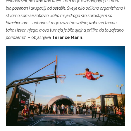
jednostavni, baš kao kod kuće. Zato mi je ovaj događaj u Zadru
bio poseban i drugačiji od ostalih. Sve je bilo odlično organizirano i
stvarno sam se zabavio. Jako mi je drago što surađujem sa
Skechersom – udobnost mi je izuzetno važna, kako na terenu
tako i izvan njega, a ova turneja je bila sjajna prilika da to zajedno
pokažemo
” – objašnjava
Terance Mann
.