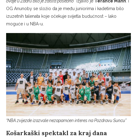
ovdje u Zadru bilo je zaista posebno
” izjavio je
Terance Mann
. I
OG Anunoby se složio da je među juniorima i kadetima bilo
izuzetnih talenata koje očekuje svijetla budućnost – lako
moguće i u NBA-u.
“NBA zvijezde izazvale nezapamćen interes na Pozdravu Suncu”
Košarkaški spektakl za kraj dana