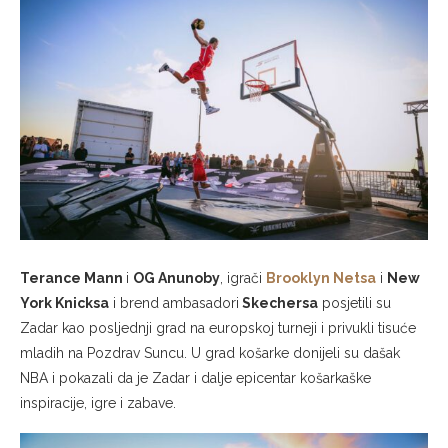
Terance Mann
i
OG Anunoby
, igrači
Brooklyn Netsa
i
New
York Knicksa
i brend ambasadori
Skechersa
posjetili su
Zadar kao posljednji grad na europskoj turneji i privukli tisuće
mladih na Pozdrav Suncu. U grad košarke donijeli su dašak
NBA i pokazali da je Zadar i dalje epicentar košarkaške
inspiracije, igre i zabave.