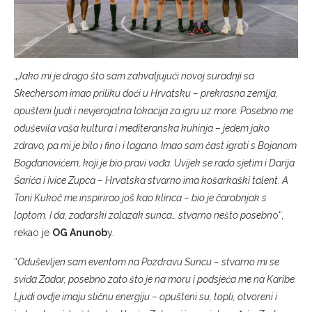
„
Jako mi je drago što sam zahvaljujući novoj suradnji sa
Skechersom imao priliku doći u Hrvatsku – prekrasna zemlja,
opušteni ljudi i nevjerojatna lokacija za igru uz more. Posebno me
oduševila vaša kultura i mediteranska kuhinja – jedem jako
zdravo, pa mi je bilo i fino i lagano. Imao sam čast igrati s Bojanom
Bogdanovićem, koji je bio pravi vođa. Uvijek se rado sjetim i Darija
Šarića i Ivice Zupca – Hrvatska stvarno ima košarkaški talent. A
Toni Kukoč me inspirirao još kao klinca – bio je čarobnjak s
loptom. I da, zadarski zalazak sunca… stvarno nešto posebn
o“,
rekao je
OG Anunob
y.
“
Oduševljen sam eventom na Pozdravu Suncu – stvarno mi se
sviđa Zadar, posebno zato što je na moru i podsjeća me na Karibe.
Ljudi ovdje imaju sličnu energiju – opušteni su, topli, otvoreni i