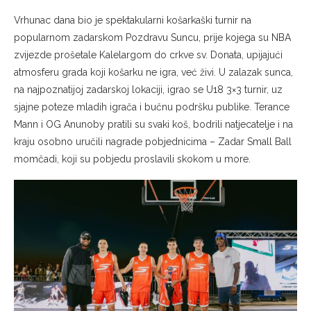
Vrhunac dana bio je spektakularni košarkaški turnir na
popularnom zadarskom Pozdravu Suncu, prije kojega su NBA
zvijezde prošetale Kalelargom do crkve sv. Donata, upijajući
atmosferu grada koji košarku ne igra, već živi. U zalazak sunca,
na najpoznatijoj zadarskoj lokaciji, igrao se U18 3×3 turnir, uz
sjajne poteze mladih igrača i bučnu podršku publike. Terance
Mann i OG Anunoby pratili su svaki koš, bodrili natjecatelje i na
kraju osobno uručili nagrade pobjednicima – Zadar Small Ball
momčadi, koji su pobjedu proslavili skokom u more.