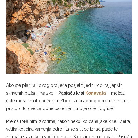
Ako ste planirali ovog proljeća posjetiti jednu od najljepših
skrivenih plaža Hrvatske –
Pasjaču kraj
Konavala
– možda
ćete morati malo pričekati. Zbog iznenadnog odrona kamenja,
pristup do ove čarobne oaze trenutno je onemogućen.
Prema lokalnim izvorima, nakon nekoliko dana jake kiše i vjetra,
velika količina kamenja odronila se s litice iznad plaže te
zatrpala stazu koja vodi do mora. S obzirom na to da je Pasjača