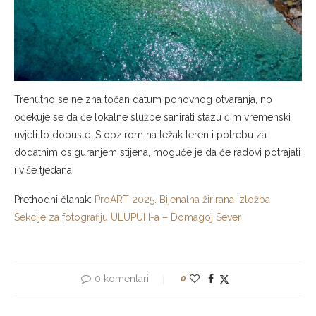
Trenutno se ne zna točan datum ponovnog otvaranja, no
očekuje se da će lokalne službe sanirati stazu čim vremenski
uvjeti to dopuste. S obzirom na težak teren i potrebu za
dodatnim osiguranjem stijena, moguće je da će radovi potrajati
i više tjedana.
Prethodni članak:
ProART 2025. Bijenalna žirirana izložba
Sekcije za fotografiju ULUPUH-a – Domagoj Sever
0 komentari
0