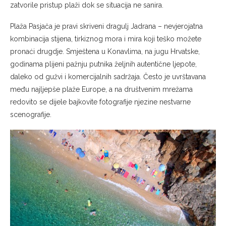
zatvorile pristup plaži dok se situacija ne sanira.
Plaža Pasjača je pravi skriveni dragulj Jadrana – nevjerojatna
kombinacija stijena, tirkiznog mora i mira koji teško možete
pronaći drugdje. Smještena u Konavlima, na jugu Hrvatske,
godinama plijeni pažnju putnika željnih autentične ljepote,
daleko od gužvi i komercijalnih sadržaja. Često je uvrštavana
među najljepše plaže Europe, a na društvenim mrežama
redovito se dijele bajkovite fotografije njezine nestvarne
scenografije.