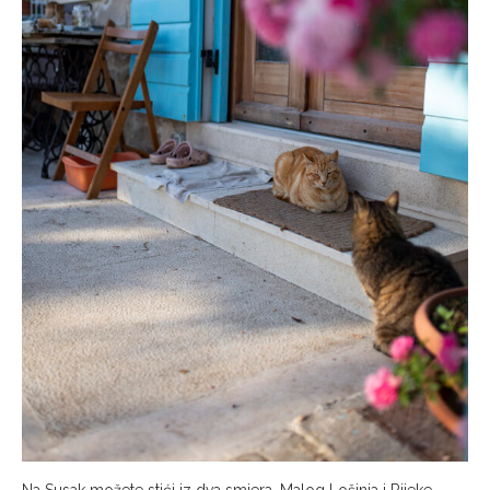
Na Susak možete stići iz dva smjera, Malog Lošinja i Rijeke.