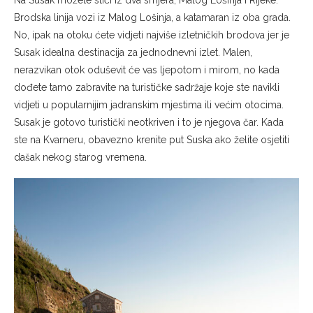
Brodska linija vozi iz Malog Lošinja, a katamaran iz oba grada.
No, ipak na otoku ćete vidjeti najviše izletničkih brodova jer je
Susak idealna destinacija za jednodnevni izlet. Malen,
nerazvikan otok oduševit će vas ljepotom i mirom, no kada
dođete tamo zabravite na turističke sadržaje koje ste navikli
vidjeti u popularnijim jadranskim mjestima ili većim otocima.
Susak je gotovo turistički neotkriven i to je njegova čar. Kada
ste na Kvarneru, obavezno krenite put Suska ako želite osjetiti
dašak nekog starog vremena.