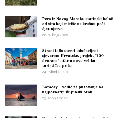
Pera iz Novog Marofa: starinski kolač
od sira koji miriše na krušnu peć i
djetinjstvo
26. svibnja 2026.
Strani influenceri oduševljeni
sjeverom Hrvatske: projekt “100
dvoraca” otkrio novu veliku
turističku priču
24. svibnja 2026.
Boracay – vodič za putovanje na
najpoznatiji filipinski otok
23. svibnja 2026.