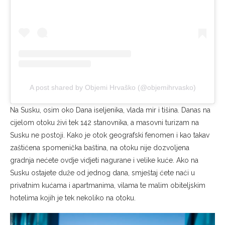
A post shared by Objemi Hrvaško (@objemihrvasko)
Na Susku, osim oko Dana iseljenika, vlada mir i tišina. Danas na
cijelom otoku živi tek 142 stanovnika, a masovni turizam na
Susku ne postoji. Kako je otok geografski fenomen i kao takav
zaštićena spomenička baština, na otoku nije dozvoljena
gradnja nećete ovdje vidjeti nagurane i velike kuće. Ako na
Susku ostajete duže od jednog dana, smještaj ćete naći u
privatnim kućama i apartmanima, vilama te malim obiteljskim
hotelima kojih je tek nekoliko na otoku.