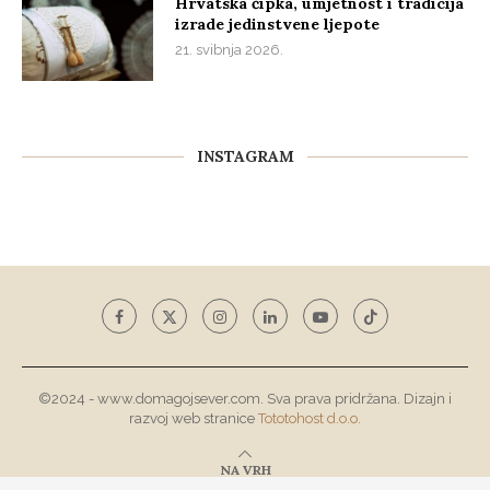
Hrvatska čipka, umjetnost i tradicija
izrade jedinstvene ljepote
21. svibnja 2026.
INSTAGRAM
©2024 - www.domagojsever.com. Sva prava pridržana. Dizajn i
razvoj web stranice
Tototohost d.o.o.
NA VRH