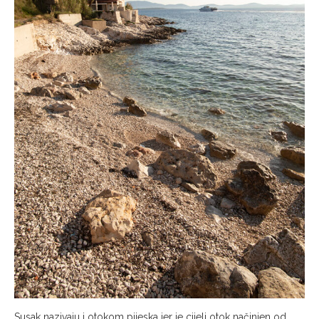
Susak nazivaju i otokom pijeska jer je cijeli otok načinjen od