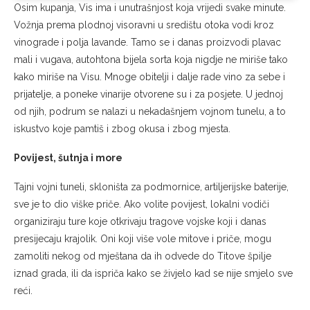
Osim kupanja, Vis ima i unutrašnjost koja vrijedi svake minute.
Vožnja prema plodnoj visoravni u središtu otoka vodi kroz
vinograde i polja lavande. Tamo se i danas proizvodi plavac
mali i vugava, autohtona bijela sorta koja nigdje ne miriše tako
kako miriše na Visu. Mnoge obitelji i dalje rade vino za sebe i
prijatelje, a poneke vinarije otvorene su i za posjete. U jednoj
od njih, podrum se nalazi u nekadašnjem vojnom tunelu, a to
iskustvo koje pamtiš i zbog okusa i zbog mjesta.
Povijest, šutnja i more
Tajni vojni tuneli, skloništa za podmornice, artiljerijske baterije,
sve je to dio viške priče. Ako volite povijest, lokalni vodiči
organiziraju ture koje otkrivaju tragove vojske koji i danas
presijecaju krajolik. Oni koji više vole mitove i priče, mogu
zamoliti nekog od mještana da ih odvede do Titove špilje
iznad grada, ili da ispriča kako se živjelo kad se nije smjelo sve
reći.