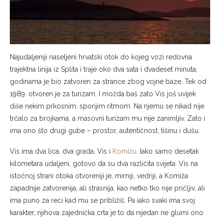
Najudaljeniji naseljeni hrvatski otok do kojeg vozi redovna
trajektna linija iz Splita i traje oko dva sata i dvadeset minuta,
godinama je bio zatvoren za strance zbog vojne baze. Tek od
1989. otvoren je za turizam. I možda baš zato Vis još uvijek
diše nekim prkosnim, sporijim ritmom. Na njemu se nikad nije
trčalo za brojkama, a masovni turizam mu nije zanimljiv. Zato i
ima ono što drugi gube – prostor, autentičnost, tišinu i dušu.
Vis ima dva lica, dva grada, Vis i
Komižu
. Iako samo desetak
kilometara udaljeni, gotovo da su dva različita svijeta. Vis na
istočnoj strani otoka otvoreniji je, mirniji, vedriji, a Komiža
zapadnije zatvorenija, ali strasnija, kao netko tko nije pričljiv, ali
ima puno za reći kad mu se približiš. Pa iako svaki ima svoj
karakter, njihova zajednička crta je to da nijedan ne glumi ono