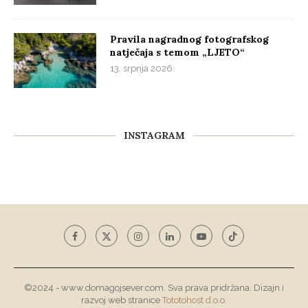
Pravila nagradnog fotografskog
natječaja s temom „LJETO“
13. srpnja 2026.
INSTAGRAM
©2024 - www.domagojsever.com. Sva prava pridržana. Dizajn i
razvoj web stranice
Tototohost d.o.o.