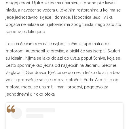
drugoj epohi. Ujutro se ide na ribarnicu, u podne pije kava u
hladu, a navečer se večera u lokalnim restoranima u kojima se
jede jednostavno, svježe i domaće. Hobotnica lešo i viška
pogača ne nalaze se u jelovnicima zbog turista, nego zato što
se oduvijek tako jede.
Lokalci će vam reći da je najbolji način za upoznati otok
motorom. Automobil je previše, a bicikl će vas iscrpiti. Skuteri
su idealni. Njima se lako dolazi do uvala poput Stinive, koja se
često spominje kao jedna od najljepših na Jadranu, Srebrne,
Zaglava ili Grandovca. Pješice se do nekih teško dolazi, a bez
vozila promašuje se cijeli mozaik otočnih čuda. Ako niste od
motora, mogu se unajmiti i manji brodovi, pogotovo za
jednodnevni đir oko otoka.