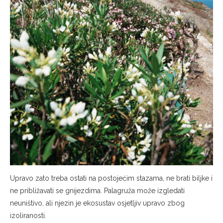
Upravo zato treba ostati na postojećim stazama, ne brati biljke i
ne približavati se gnijezdima. Palagruža može izgledati
neuništivo, ali njezin je ekosustav osjetljiv upravo zbog
izoliranosti.