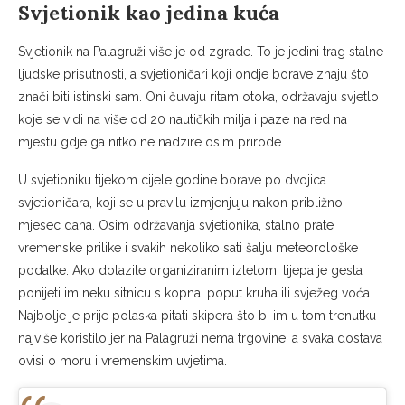
Svjetionik kao jedina kuća
Svjetionik na Palagruži više je od zgrade. To je jedini trag stalne
ljudske prisutnosti, a svjetioničari koji ondje borave znaju što
znači biti istinski sam. Oni čuvaju ritam otoka, održavaju svjetlo
koje se vidi na više od 20 nautičkih milja i paze na red na
mjestu gdje ga nitko ne nadzire osim prirode.
U svjetioniku tijekom cijele godine borave po dvojica
svjetioničara, koji se u pravilu izmjenjuju nakon približno
mjesec dana. Osim održavanja svjetionika, stalno prate
vremenske prilike i svakih nekoliko sati šalju meteorološke
podatke. Ako dolazite organiziranim izletom, lijepa je gesta
ponijeti im neku sitnicu s kopna, poput kruha ili svježeg voća.
Najbolje je prije polaska pitati skipera što bi im u tom trenutku
najviše koristilo jer na Palagruži nema trgovine, a svaka dostava
ovisi o moru i vremenskim uvjetima.