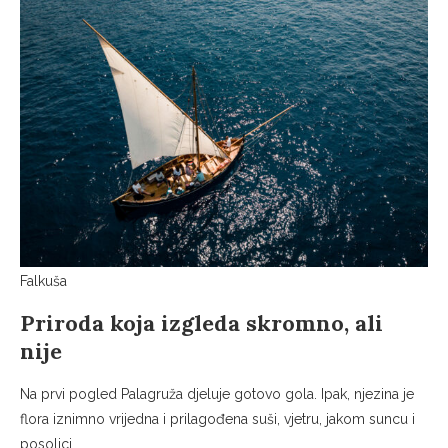
Falkuša
Priroda koja izgleda skromno, ali
nije
Na prvi pogled Palagruža djeluje gotovo gola. Ipak, njezina je
flora iznimno vrijedna i prilagođena suši, vjetru, jakom suncu i
posolici.