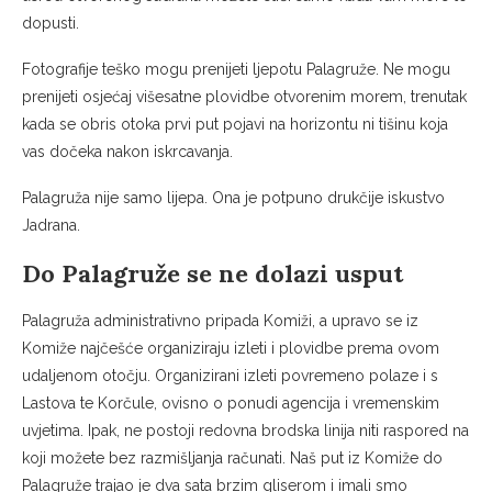
dopusti.
Fotografije teško mogu prenijeti ljepotu Palagruže. Ne mogu
prenijeti osjećaj višesatne plovidbe otvorenim morem, trenutak
kada se obris otoka prvi put pojavi na horizontu ni tišinu koja
vas dočeka nakon iskrcavanja.
Palagruža nije samo lijepa. Ona je potpuno drukčije iskustvo
Jadrana.
Do Palagruže se ne dolazi usput
Palagruža administrativno pripada Komiži, a upravo se iz
Komiže najčešće organiziraju izleti i plovidbe prema ovom
udaljenom otočju. Organizirani izleti povremeno polaze i s
Lastova te Korčule, ovisno o ponudi agencija i vremenskim
uvjetima. Ipak, ne postoji redovna brodska linija niti raspored na
koji možete bez razmišljanja računati. Naš put iz Komiže do
Palagruže trajao je dva sata brzim gliserom i imali smo