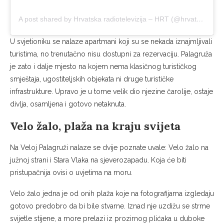
A post shared by Hrvatska radiotelevizija – HRT (@hrvatska_radiotelevizija)
U svjetioniku se nalaze apartmani koji su se nekada iznajmljivali
turistima, no trenutačno nisu dostupni za rezervaciju. Palagruža
je zato i dalje mjesto na kojem nema klasičnog turističkog
smještaja, ugostiteljskih objekata ni druge turističke
infrastrukture. Upravo je u tome velik dio njezine čarolije, ostaje
divlja, osamljena i gotovo netaknuta.
Velo žalo, plaža na kraju svijeta
Na Veloj Palagruži nalaze se dvije poznate uvale: Velo žalo na
južnoj strani i Stara Vlaka na sjeverozapadu. Koja će biti
pristupačnija ovisi o uvjetima na moru.
Velo žalo jedna je od onih plaža koje na fotografijama izgledaju
gotovo predobro da bi bile stvarne. Iznad nje uzdižu se strme
svijetle stijene, a more prelazi iz prozirnog plićaka u duboke