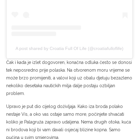
A post shared by Croatia Full Of Life (@croatiafulloflife)
Čak i kada je izlet dogovoren, konačna odluka često se donosi
tek neposredno prije polaska. Na otvorenom moru vrijeme se
može brzo promijeniti, a valovi koji uz obalu djeluju bezazleno
nekoliko desetaka nautičkih milja dalje postaju ozbiljan
problem.
Upravo je put dio cijelog doživljaja. Kako iza broda polako
nestaje Vis, a oko vas ostaje samo more, počinjete shvaćati
koliko je Palagruža zapravo udaljena. Nema drugih otoka, kuća
ni brodova koji bi vam davali osjećaj blizine kopna. Samo
pučina u svim smjerovima.