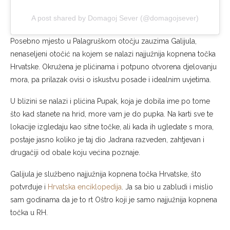
A post shared by Domagoj Sever (@domagojsever)
Posebno mjesto u Palagruškom otočju zauzima Galijula,
nenaseljeni otočić na kojem se nalazi najjužnija kopnena točka
Hrvatske. Okružena je plićinama i potpuno otvorena djelovanju
mora, pa prilazak ovisi o iskustvu posade i idealnim uvjetima.
U blizini se nalazi i plićina Pupak, koja je dobila ime po tome
što kad stanete na hrid, more vam je do pupka. Na karti sve te
lokacije izgledaju kao sitne točke, ali kada ih ugledate s mora,
postaje jasno koliko je taj dio Jadrana razveden, zahtjevan i
drugačiji od obale koju većina poznaje.
Galijula je službeno najjužnija kopnena točka Hrvatske, što
potvrđuje i
Hrvatska enciklopedija
. Ja sa bio u zabludi i mislio
sam godinama da je to rt Oštro koji je samo najjužnija kopnena
točka u RH.