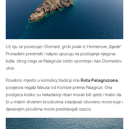
Uz nju se povezuje i Diomed, grčki junak iz Homerove „Ilijade”.
Pronađeni predmeti i natpisi upućuju na postojanje njegova
kulta, zbog čega se Palagruža često spominje i kao Diomedov
otok.
Posebno mjesto u komiškoj tradiciji ima
Rota Palagruzona
,
povijesna regata falkuša od Komiže prema Palagruži. Ona
podsjeća koliko su nekadašnji ribari morali biti vješti i hrabri da
bi u malim drvenim brodovima svladavali otvoreno more koje i
današnjim plovilima može predstavljati izazov.