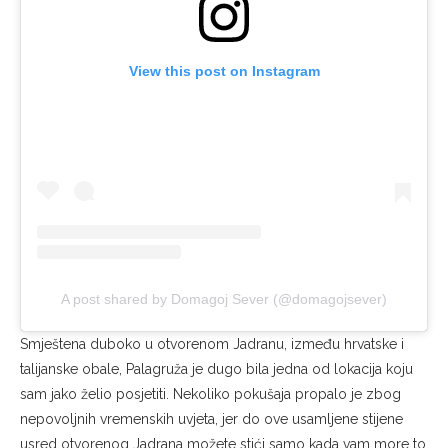
View this post on Instagram
A post shared by Domagoj Sever (@domagojsever)
Smještena duboko u otvorenom Jadranu, između hrvatske i
talijanske obale, Palagruža je dugo bila jedna od lokacija koju
sam jako želio posjetiti. Nekoliko pokušaja propalo je zbog
nepovoljnih vremenskih uvjeta, jer do ove usamljene stijene
usred otvorenog Jadrana možete stići samo kada vam more to