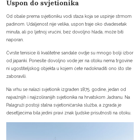
Uspon do svjetionika
Od obale prema svjetioniku vodi staza koja se uspinje strmom
padinom. Udaljenost nije velika, uspon traje oko dvadesetak
minuta, ali po ljetnoj vrućini, bez dovoljno hlada, može biti
naporan.
Čvrste tenisice ili kvalitetne sandale ovdje su mnogo bolji izbor
od japanki. Ponesite dovoljno vode jer na otoku nema trgovine
ni ugostiteljskog objekta u kojem ćete nadoknaditi ono što ste
zaboravili.
Na vrhu se nalazi svjetionik izgrađen 1875. godine, jedan od
najvažnijih i najizoliranijih svjetionika na hrvatskom Jadranu. Na
Palagruži postoji stalna svjetioničarska služba, a zgrada je
desetljećima bila jedini pravi znak ljudske prisutnosti na otoku.