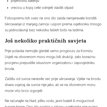
prijenosnu bateriju
vrećicu u kojoj ćete odnijeti vlastiti otpad
Fotoopremu bih sveo na ono što zaista namjeravate koristiti.
Iskrcavanje iz manjeg čamca i uspon prema svjetioniku mnogo
su jednostavniji bez nekoliko teških torbi na leđima.
Još nekoliko praktičnih savjeta
Prije polaska nemojte gledati samo prognozu za Komižu.
Uvjeti na otvorenom moru mogu biti drukčiji, zato konačnu
procjenu prepustite iskusnom organizatoru i zapovjedniku
broda.
Zaštitu od sunca nanesite već prije ukrcavanja. Vjetar na brodu
stvara osjećaj da sunce nije jako, ali se na otvorenom moru
može vrlo brzo izgorjeti.
Ne računajte na hlad, pitku vodu, javni toalet ili mogućnost
kupnje hrane. Ono što postoji u sklopu svjetionika nije nužno