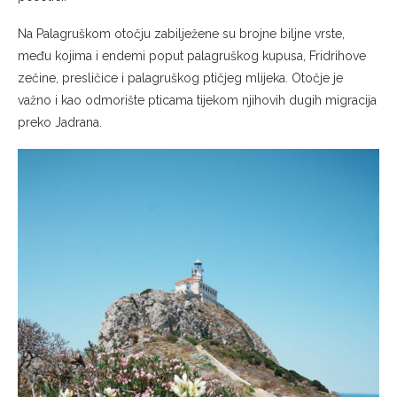
Na Palagruškom otočju zabilježene su brojne biljne vrste,
među kojima i endemi poput palagruškog kupusa, Fridrihove
zečine, presličice i palagruškog ptičjeg mlijeka. Otočje je
važno i kao odmorište pticama tijekom njihovih dugih migracija
preko Jadrana.