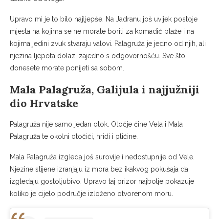
Upravo mi je to bilo najljepše. Na Jadranu još uvijek postoje
mjesta na kojima se ne morate boriti za komadić plaže i na
kojima jedini zvuk stvaraju valovi. Palagruža je jedno od njih, ali
njezina ljepota dolazi zajedno s odgovornošću. Sve što
donesete morate ponijeti sa sobom.
Mala Palagruža, Galijula i najjužniji
dio Hrvatske
Palagruža nije samo jedan otok. Otočje čine Vela i Mala
Palagruža te okolni otočići, hridi i plićine.
Mala Palagruža izgleda još surovije i nedostupnije od Vele.
Njezine stijene izranjaju iz mora bez ikakvog pokušaja da
izgledaju gostoljubivo. Upravo taj prizor najbolje pokazuje
koliko je cijelo područje izloženo otvorenom moru.