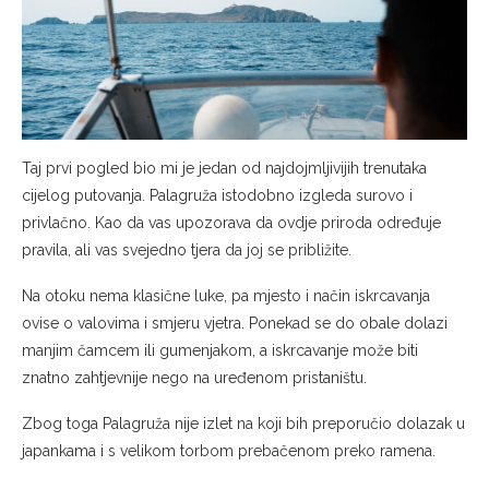
Taj prvi pogled bio mi je jedan od najdojmljivijih trenutaka
cijelog putovanja. Palagruža istodobno izgleda surovo i
privlačno. Kao da vas upozorava da ovdje priroda određuje
pravila, ali vas svejedno tjera da joj se približite.
Na otoku nema klasične luke, pa mjesto i način iskrcavanja
ovise o valovima i smjeru vjetra. Ponekad se do obale dolazi
manjim čamcem ili gumenjakom, a iskrcavanje može biti
znatno zahtjevnije nego na uređenom pristaništu.
Zbog toga Palagruža nije izlet na koji bih preporučio dolazak u
japankama i s velikom torbom prebačenom preko ramena.