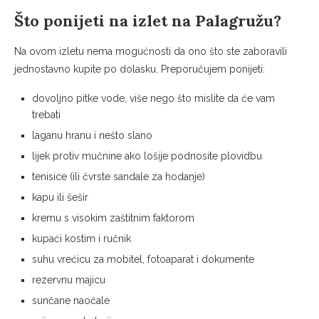
Što ponijeti na izlet na Palagružu?
Na ovom izletu nema mogućnosti da ono što ste zaboravili
jednostavno kupite po dolasku. Preporučujem ponijeti:
dovoljno pitke vode, više nego što mislite da će vam
trebati
laganu hranu i nešto slano
lijek protiv mučnine ako lošije podnosite plovidbu
tenisice (ili čvrste sandale za hodanje)
kapu ili šešir
kremu s visokim zaštitnim faktorom
kupaći kostim i ručnik
suhu vrećicu za mobitel, fotoaparat i dokumente
rezervnu majicu
sunčane naočale