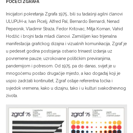
POČECI ZGRAFA
Inicijatori pokretanja Zgrafa 1975., bili su tadašnji agilni članovi
ULUPUH-a; Ivan Picelj, Alfred Pal, Bernardo Bernardi, Nenad
Pepeonik, Vladimir Straža, Fedor Kritovac, Mitja Koman, Vahid
Hodžić i brojni tada mladi članovi. Zamišljen kao trijenalna
manifestacija grafičkog dizajna i vizualnih komunikacija, Zgraf je
u pedeset godina postojanja ostvario trinaest izdanja uz
povremene pauze, uzrokovane političkim previranjima,
pandemijom i potresom. Od 1975. pa do danas, svijet je u
mnogočemu postao drugačije mjesto, a kao događaj koji je
uspio zadržati kontinuitet, Zgraf ostaje referentna točka i
svjedok vremena, kako u dizajnu, tako i u kulturi svakodnevnog
života.