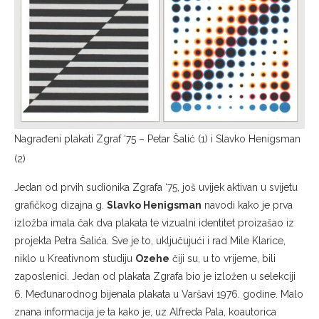
Nagrađeni plakati Zgraf ‘75 – Petar Šalić (1) i Slavko Henigsman
(2)
Jedan od prvih sudionika Zgrafa ‘75, još uvijek aktivan u svijetu
grafičkog dizajna g.
Slavko Henigsman
navodi kako je prva
izložba imala čak dva plakata te vizualni identitet proizašao iz
projekta Petra Šalića. Sve je to, uključujući i rad Mile Klarice,
niklo u Kreativnom studiju
Ozehe
čiji su, u to vrijeme, bili
zaposlenici. Jedan od plakata Zgrafa bio je izložen u selekciji
6. Međunarodnog bijenala plakata u Varšavi 1976. godine. Malo
znana informacija je ta kako je, uz Alfreda Pala, koautorica