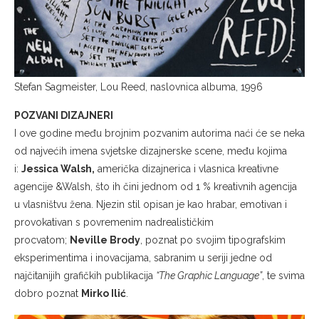
Stefan Sagmeister, Lou Reed, naslovnica albuma, 1996
POZVANI DIZAJNERI
I ove godine među brojnim pozvanim autorima naći će se neka
od najvećih imena svjetske dizajnerske scene, među kojima
i:
Jessica Walsh,
američka dizajnerica i vlasnica kreativne
agencije &Walsh, što ih čini jednom od 1 % kreativnih agencija
u vlasništvu žena. Njezin stil opisan je kao hrabar, emotivan i
provokativan s povremenim nadrealističkim
procvatom;
Neville Brody
, poznat po svojim tipografskim
eksperimentima i inovacijama, sabranim u seriji jedne od
najčitanijih grafičkih publikacija
“The Graphic Language”
, te svima
dobro poznat
Mirko Ilić
.