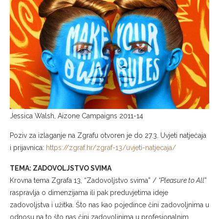
Jessica Walsh, Aizone Campaigns 2011-14
Poziv za izlaganje na Zgrafu otvoren je do 27.3. Uvjeti natječaja
i prijavnica:
https://zgraf.hr/zgraf-13/uvjeti-natjecaja/
TEMA: ZADOVOLJSTVO SVIMA
Krovna tema Zgrafa 13, “Zadovoljstvo svima” /
“Pleasure to All
”
raspravlja o dimenzijama ili pak preduvjetima ideje
zadovoljstva i užitka. Što nas kao pojedince čini zadovoljnima u
odnosu na to što nas čini zadovoljnima u profesionalnim