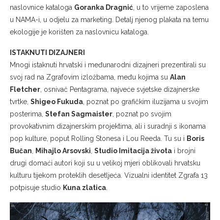
naslovnice kataloga
Goranka Dragnić
, u to vrijeme zaposlena
u NAMA-i, u odjelu za marketing. Detalj njenog plakata na temu
ekologije je korišten za naslovnicu kataloga.
ISTAKNUTI DIZAJNERI
Mnogi istaknuti hrvatski i međunarodni dizajneri prezentirali su
svoj rad na Zgrafovim izložbama, među kojima su
Alan
Fletcher
, osnivač Pentagrama, najveće svjetske dizajnerske
tvrtke,
Shigeo Fukuda
, poznat po grafičkim iluzijama u svojim
posterima,
Stefan Sagmaister
, poznat po svojim
provokativnim dizajnerskim projektima, ali i suradnji s ikonama
pop kulture, poput Rolling Stonesa i Lou Reeda. Tu su i
Boris
Bučan
,
Mihajlo Arsovski
,
Studio Imitacija života
i brojni
drugi domaći autori koji su u velikoj mjeri oblikovali hrvatsku
kulturu tijekom proteklih desetljeća. Vizualni identitet Zgrafa 13
potpisuje studio
Kuna zlatica
.