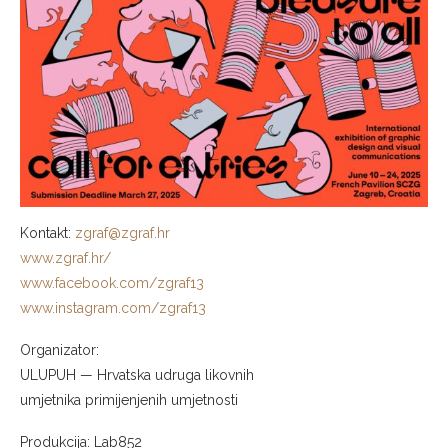
Kontakt:
zgraf@zgraf.hr
www.zgraf.hr/
www.facebook.com/zgraf13
www.instagram.com/zgraf13
Organizator:
ULUPUH — Hrvatska udruga likovnih
umjetnika primijenjenih umjetnosti
Produkcija: Lab852