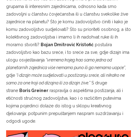
grupama ili interesnim zajednicama, odnosno kada smo
zadovoljni u članstvu čovječanstva ili u članstvu svekolike žive
zajednice na planetu? Što je komu zadovoljstvo činiti i kako je
komu zadovoljstvo sudjelovati? Što su prioriteti osobnog, a što
kolektivnog zadovoljstva i imamo li ih nadohvat ruke ili ih
moramo stvoriti?
Bojan Dmitrović Krištofić
postulira
zadovoljstvo kao bazu sreće, i to sreće za sve, gdje dizajn ima
ulogu osvještavanja
“vremena kojeg kao samo jedna od
planetarnih zajednica više nemamo puno ili ga nemamo uopće”
,
gdje
“i dizajn može sudjelovati u postizanju sreće, ali nikako ne
samo za one koji od dizajna ili za dizajn žive.”
S druge
strane
Boris Greiner
raspravlja o aspektima postizanja, ali i
etičnosti stručnog zadovoljstva, kao i o različitim putevima
kojima pojedinci dolaze do istog u sklopu kreativnog
djelovanja: potpunim prepuštanjem naspram suzdržavanju i
odgodi ugode.