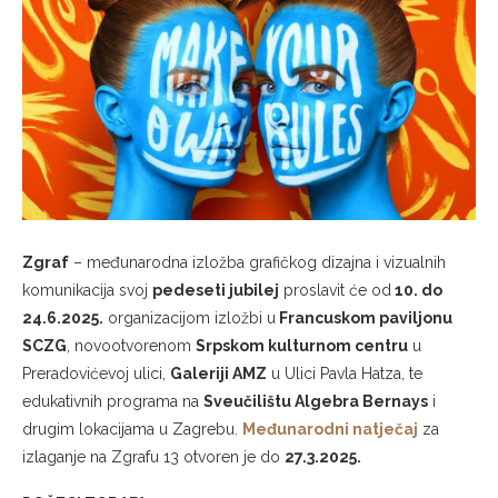
Zgraf
– međunarodna izložba grafičkog dizajna i vizualnih
komunikacija svoj
pedeseti jubilej
proslavit će od
10. do
24.6.2025.
organizacijom izložbi u
Francuskom paviljonu
SCZG
, novootvorenom
Srpskom kulturnom centru
u
Preradovićevoj ulici,
Galeriji AMZ
u Ulici Pavla Hatza, te
edukativnih programa na
Sveučilištu Algebra Bernays
i
drugim lokacijama u Zagrebu.
Međunarodni natječaj
za
izlaganje na Zgrafu 13 otvoren je do
27.3.2025.