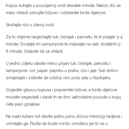
Kupus kuhajte u posoljenoj vodi desetak minuta. Nakon što se
malo ohladi odvojite listove i odstranite tvrde dijelove.
Skuhajte rižu u slanoj vodi.
Za to vrijeme nasjeckajte luk, češnjak i pancetu, te ih pirjajte 3-4
minute. Dodajte im šampinjone te miješajte na vatri dodatnih 5-
6 minuta. Ostavite da se ohladi.
U jednu zdjelu stavite meso pirjani luk, češnjak, pancetu i
šampinjone, sol, papar, papriku u prahu, rižu i jaje. Sve dobro
izmiješajte i ostavite da odstoji oko pola sata u hladnjaku.
Ocijedite glavicu kupusa i pripremite listove, a tvrđe dijelove
možete nasjeckati i staviti ih na dno vatrostalne posude u kojoj
ćete peći golabke.
Na svaki kuhani list stavite jednu jušnu žličicu mesnog nadjeva i
omotajte ga. Pazite da bude čvrsto omotano jer bi se u