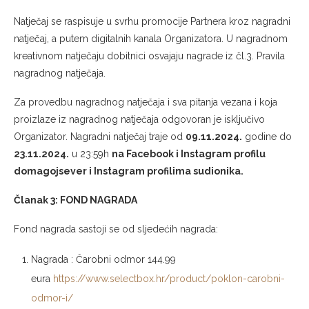
Natječaj se raspisuje u svrhu promocije Partnera kroz nagradni
natječaj, a putem digitalnih kanala Organizatora. U nagradnom
kreativnom natječaju dobitnici osvajaju nagrade iz čl.3. Pravila
nagradnog natječaja.
Za provedbu nagradnog natječaja i sva pitanja vezana i koja
proizlaze iz nagradnog natječaja odgovoran je isključivo
Organizator. Nagradni natječaj traje od
09.11.2024.
godine do
23.11.2024.
u 23:59h
na Facebook i Instagram profilu
domagojsever i Instagram profilima sudionika.
Članak 3: FOND NAGRADA
Fond nagrada sastoji se od sljedećih nagrada:
Nagrada : Čarobni odmor 144.99
eura
https://www.selectbox.hr/product/poklon-carobni-
odmor-i/