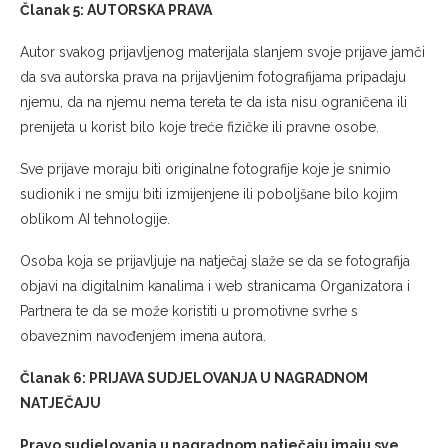
Članak 5: AUTORSKA PRAVA
Autor svakog prijavljenog materijala slanjem svoje prijave jamči
da sva autorska prava na prijavljenim fotografijama pripadaju
njemu, da na njemu nema tereta te da ista nisu ograničena ili
prenijeta u korist bilo koje treće fizičke ili pravne osobe.
Sve prijave moraju biti originalne fotografije koje je snimio
sudionik i ne smiju biti izmijenjene ili poboljšane bilo kojim
oblikom AI tehnologije.
Osoba koja se prijavljuje na natječaj slaže se da se fotografija
objavi na digitalnim kanalima i web stranicama Organizatora i
Partnera te da se može koristiti u promotivne svrhe s
obaveznim navođenjem imena autora.
Članak 6: PRIJAVA SUDJELOVANJA U NAGRADNOM
NATJEČAJU
Pravo sudjelovanja u nagradnom natječaju imaju sve