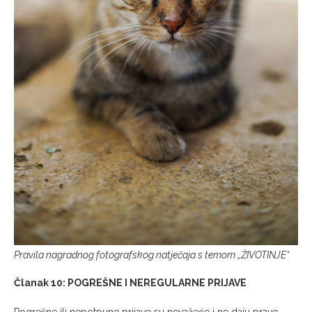
Pravila nagradnog fotografskog natječaja s temom „ŽIVOTINJE“
Članak 10: POGREŠNE I NEREGULARNE PRIJAVE
Pogrešne ili nepotpune prijave su nevažeće i ne daju pravo