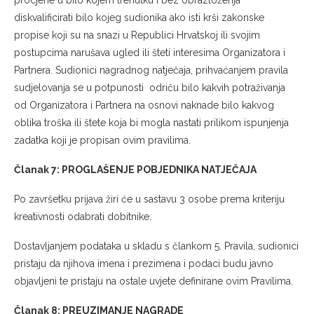
procjene u bilo kojem trenutku i bez obrazloženja
diskvalificirati bilo kojeg sudionika ako isti krši zakonske
propise koji su na snazi u Republici Hrvatskoj ili svojim
postupcima narušava ugled ili šteti interesima Organizatora i
Partnera. Sudionici nagradnog natječaja, prihvaćanjem pravila
sudjelovanja se u potpunosti odriču bilo kakvih potraživanja
od Organizatora i Partnera na osnovi naknade bilo kakvog
oblika troška ili štete koja bi mogla nastati prilikom ispunjenja
zadatka koji je propisan ovim pravilima.
Članak 7: PROGLAŠENJE POBJEDNIKA NATJEČAJA
Po završetku prijava žiri će u sastavu 3 osobe prema kriteriju
kreativnosti odabrati dobitnike.
Dostavljanjem podataka u skladu s člankom 5. Pravila, sudionici
pristaju da njihova imena i prezimena i podaci budu javno
objavljeni te pristaju na ostale uvjete definirane ovim Pravilima.
Članak 8: PREUZIMANJE NAGRADE