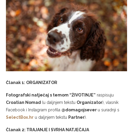
Članak 1: ORGANIZATOR
Fotografski natječaj s temom “ŽIVOTINJE”
raspisuju
Croatian Nomad
(u daljnjem tekstu
Organizator
), vlasnik
Facebook i Instagram profila
@domagojsever
u suradnji s
SelectBox.hr
u daljnjem tekstu
Partner
).
Članak 2: TRAJANJE I SVRHA NATJEČAJA