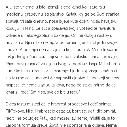
A u isto vrijeme, u istoj zemlji, sjede klinci koji studiraju
medicinu, građevinu, strojarstvo. Gutaju knjige od 800 stranica,
spavaju tri sata dnevno, nose bijele kute dok ti nosiš havajsku
košulju. Ti klinci će sutra spašavati tvoj život kad te “avantura”
odvede u neku egzotičnu bakteriju. Oni ne dobiju naslov u
novinama. Njih nitko ne tapša po ramenu jer su “slijedili svoje
snove”. A bez njih nema svijeta u koji ti putuješ. Mi ne trebamo
još jednog influencera koji se kupa u zalasku sunca i prodaje ti
“život bez granica” za cijenu tvog samopouzdanja. Mi trebamo
ljude koji znaju zaustaviti krvarenje. Ljude koji znaju izračunati
statiku mosta. Ljude koji će napraviti cjepivo. Ljude koji se neće
raspasti jer nemaju 5000 lajkova, nego će stajati mirno dok ti
krvariš i reći: “Smiri se, sve će biti u redu.”
Djeca rastu misleći da je hrabrost prodat sve i otić’ snimat
TikTokove. Nije. Hrabrost je ostat’ tu, borit se, učit, diplomirat,
radit i ne poludjet. Putuj kad možeš, ali nemoj misliti da je to
čarobna formula sreće. Život nije sponzorirana objava. Nema