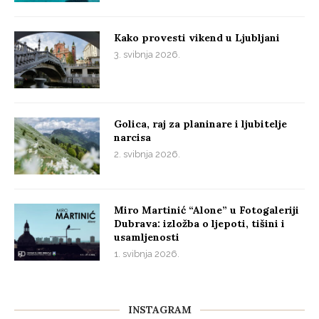
Kako provesti vikend u Ljubljani
3. svibnja 2026.
Golica, raj za planinare i ljubitelje
narcisa
2. svibnja 2026.
Miro Martinić “Alone” u Fotogaleriji
Dubrava: izložba o ljepoti, tišini i
usamljenosti
1. svibnja 2026.
INSTAGRAM