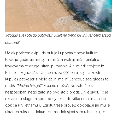
“Prodao sve i otišao putovati? Svijet ne treba još influencera, treba
doktore!”
Uvijek potičem ekipu da putuje i upoznaje nove kulture,
lokacije, ljude, ali nastojim i na čim realniji način pričati o
troškovima te drugoj strani putovanja. A ti, mladi čovječe iz
Kutine, ti koji radiš u call centru za 950 eura, koji na kredit
kupuješ patike jer si vidio da ih ima influencer, ti sad gledaš to i
misliš:
“Možda bih i ja?”
E pa ne možeš. Ne zato što si
nesposoban, nego zato što ovo što ti prodaju nije život. To je
reklama. Instagram spot od 15 sekundi. Nitko ne snima sebe
dok ga u Vijetnamu ili Egiptu trese proljev, dok plače jer mu je
ukraden ruksak s dokumentima, dok sjedi sam u hostelu jer