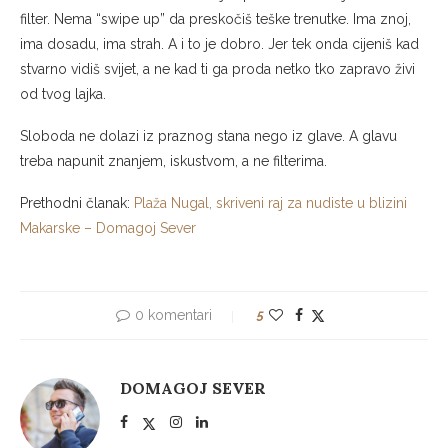
filter. Nema “swipe up” da preskočiš teške trenutke. Ima znoj,
ima dosadu, ima strah. A i to je dobro. Jer tek onda cijeniš kad
stvarno vidiš svijet, a ne kad ti ga proda netko tko zapravo živi
od tvog lajka.
Sloboda ne dolazi iz praznog stana nego iz glave. A glavu
treba napunit znanjem, iskustvom, a ne filterima.
Prethodni članak:
Plaža Nugal, skriveni raj za nudiste u blizini
Makarske – Domagoj Sever
0 komentari
5
DOMAGOJ SEVER