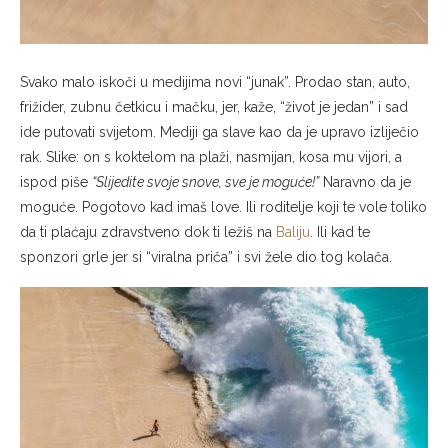
Svako malo iskoči u medijima novi “junak”. Prodao stan, auto,
frižider, zubnu četkicu i mačku, jer, kaže, “život je jedan” i sad
ide putovati svijetom. Mediji ga slave kao da je upravo izliječio
rak. Slike: on s koktelom na plaži, nasmijan, kosa mu vijori, a
ispod piše
“Slijedite svoje snove, sve je moguće!”
Naravno da je
moguće. Pogotovo kad imaš love. Ili roditelje koji te vole toliko
da ti plaćaju zdravstveno dok ti ležiš na
Baliju
. Ili kad te
sponzori grle jer si “viralna priča” i svi žele dio tog kolača.