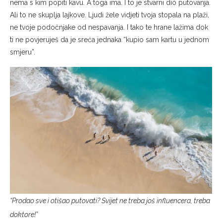
nema s kim popiti kavu. A toga ima. I to je stvarni dio putovanja.
Ali to ne skuplja lajkove. Ljudi žele vidjeti tvoja stopala na plaži,
ne tvoje podočnjake od nespavanja. I tako te hrane lažima dok
ti ne povjeruješ da je sreća jednaka “kupio sam kartu u jednom
smjeru”.
“Prodao sve i otišao putovati? Svijet ne treba još influencera, treba
doktore!”