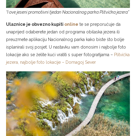
“I ove jeseni promotivni tjedan Nacionalnog parka Plitvička jezera”
Ulaznice je obvezno kupiti
online
te se preporučuje da
unaprijed odaberete jedan od programa obilaska jezera ili
preuzmete aplikaciju Nacionalnog parka kako biste što bolje
isplanirali svoj posjet. U nastavku vam donosim i najbolje foto
lokacije ako se želite kući vratiti s super fotografijama –
Plitvička
jezera, najbolje foto lokacije – Domagoj Sever