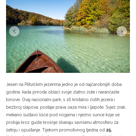
Jesen na Plitvičkim jezerima jedno je od najčarobnijih doba
godine, kada priroda oblači svoje zlatno-žute i narančaste
tonove. Ovaj nacionalni park, s 16 kristalno čistih jezera i
bezbroj slapova, postaje prava oaza mira i ljepote. Svjež zrak,
mekano šuštavo lišće pod nogama i nježno sunce koje se
probija kroz guste krošnje stvaraju savršenu atmosferu za
šetnju i opuštanje. Tijekom promotivnog tjedna od
25.