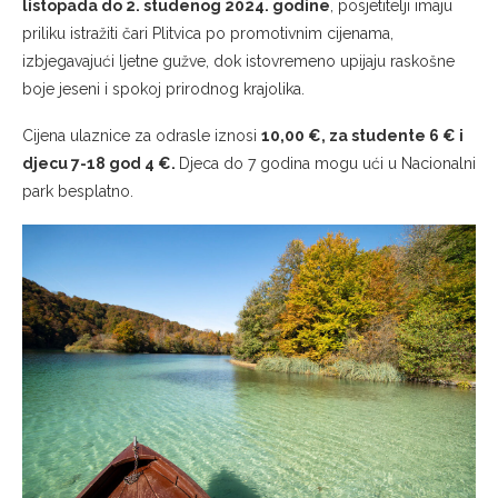
listopada do 2. studenog 2024. godine
, posjetitelji imaju
priliku istražiti čari Plitvica po promotivnim cijenama,
izbjegavajući ljetne gužve, dok istovremeno upijaju raskošne
boje jeseni i spokoj prirodnog krajolika.
Cijena ulaznice za odrasle iznosi
10,00 €, za studente 6 € i
djecu 7-18 god 4 €.
Djeca do 7 godina mogu ući u Nacionalni
park besplatno.