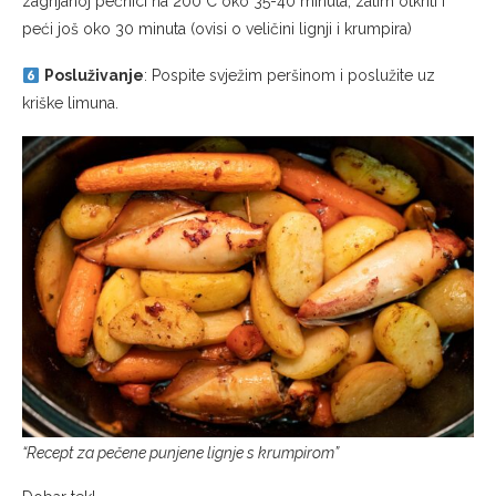
zagrijanoj pećnici na 200°C oko 35-40 minuta, zatim otkriti i
peći još oko 30 minuta (ovisi o veličini lignji i krumpira)
Posluživanje
: Pospite svježim peršinom i poslužite uz
kriške limuna.
“Recept za pečene punjene lignje s krumpirom”