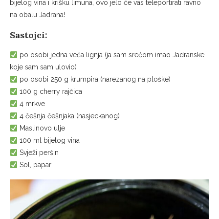
bijelog vina i krišku limuna, ovo jelo će vas teleportirati ravno
na obalu Jadrana!
Sastojci:
po osobi jedna veća lignja (ja sam srećom imao Jadranske
koje sam sam ulovio)
po osobi 250 g krumpira (narezanog na ploške)
100 g cherry rajčica
4 mrkve
4 češnja češnjaka (nasjeckanog)
Maslinovo ulje
100 ml bijelog vina
Svježi peršin
Sol, papar