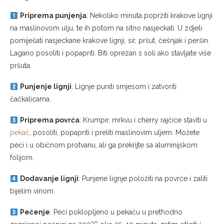
Priprema punjenja
: Nekoliko minuta popržiti krakove lignji
na maslinovom ulju, te ih potom na sitno nasjeckati. U zdjeli
pomiješati nasjeckane krakove lignji, sir, pršut, češnjak i peršin.
Lagano posoliti i popapriti. Biti oprezan s soli ako stavljate više
pršuta.
Punjenje lignji
: Lignje puniti smjesom i zatvoriti
čačkalicama.
Priprema povrća
: Krumpir, mrkvu i cherry rajčice staviti u
pekač
, posoliti, popapriti i preliti maslinovim uljem. Možete
peći i u običnom protvanu, ali ga prekrijte sa aluminijskom
folijom.
Dodavanje lignji
: Punjene lignje položiti na povrće i zaliti
bijelim vinom.
Pečenje
: Peći poklopljeno u pekaču u prethodno