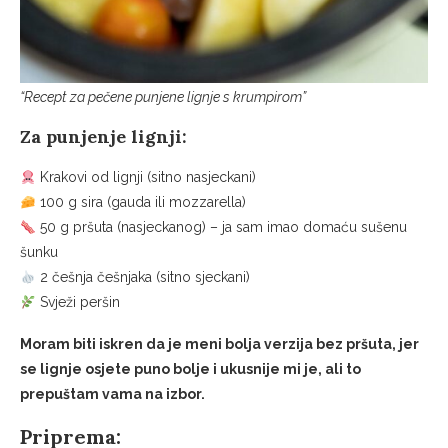
“Recept za pečene punjene lignje s krumpirom”
Za punjenje lignji:
Krakovi od lignji (sitno nasjeckani)
100 g sira (gauda ili mozzarella)
50 g pršuta (nasjeckanog) – ja sam imao domaću sušenu
šunku
2 češnja češnjaka (sitno sjeckani)
Svježi peršin
Moram biti iskren da je meni bolja verzija bez pršuta, jer
se lignje osjete puno bolje i ukusnije mi je, ali to
prepuštam vama na izbor.
Priprema: