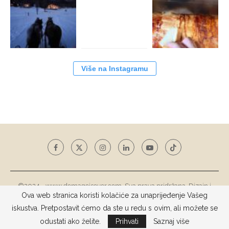
Više na Instagramu
©2024 - www.domagojsever.com. Sva prava pridržana. Dizajn i
Ova web stranica koristi kolačiće za unaprijeđenje Vašeg
razvoj web stranice
Tototohost d.o.o.
iskustva. Pretpostavit ćemo da ste u redu s ovim, ali možete se
NA VRH
odustati ako želite.
Prihvati
Saznaj više