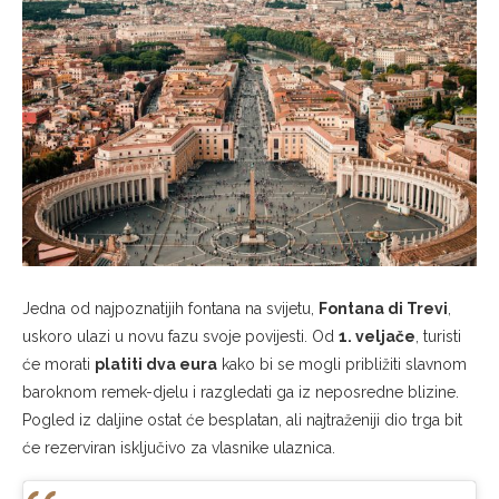
Jedna od najpoznatijih fontana na svijetu,
Fontana di Trevi
,
uskoro ulazi u novu fazu svoje povijesti. Od
1. veljače
, turisti
će morati
platiti dva eura
kako bi se mogli približiti slavnom
baroknom remek-djelu i razgledati ga iz neposredne blizine.
Pogled iz daljine ostat će besplatan, ali najtraženiji dio trga bit
će rezerviran isključivo za vlasnike ulaznica.