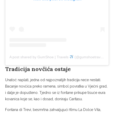
A post shared by GumShoe | Travels
(@gumshoetravels)
Tradicija novčića ostaje
Unatoč naplati, jedna od najpoznatijih tradicija neće nestati.
Bacanje novčića preko ramena, simbol povratka u Vječni grad,
i dalje je dopušteno. Tjedno se iz fontane prikupe tisuće eura
kovanica koje se, kao i dosad, doniraju Caritasu.
Fontana di Trevi, besmrtna zahvaljujući filmu La Dolce Vita,