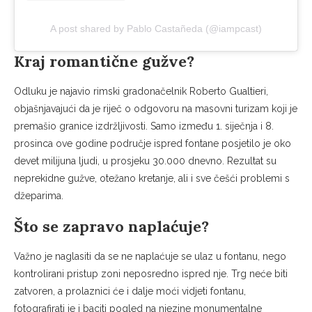
A post shared by Pablo Castañeda (@iampcast)
Kraj romantične gužve?
Odluku je najavio rimski gradonačelnik Roberto Gualtieri,
objašnjavajući da je riječ o odgovoru na masovni turizam koji je
premašio granice izdržljivosti. Samo između 1. siječnja i 8.
prosinca ove godine područje ispred fontane posjetilo je oko
devet milijuna ljudi, u prosjeku 30.000 dnevno. Rezultat su
neprekidne gužve, otežano kretanje, ali i sve češći problemi s
džeparima.
Što se zapravo naplaćuje?
Važno je naglasiti da se ne naplaćuje se ulaz u fontanu, nego
kontrolirani pristup zoni neposredno ispred nje. Trg neće biti
zatvoren, a prolaznici će i dalje moći vidjeti fontanu,
fotografirati je i baciti pogled na njezine monumentalne