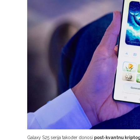
Galaxy S25 serija također donosi
post-kvantnu kriptog