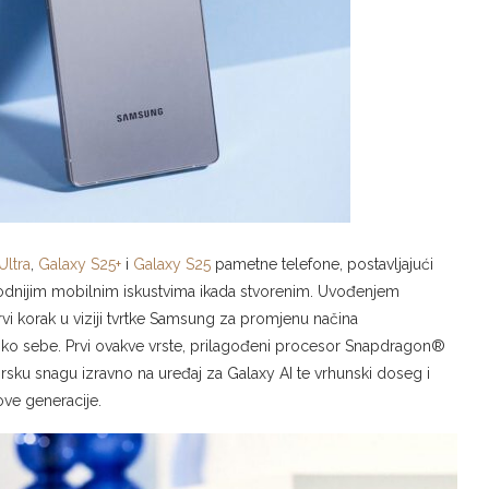
Ultra
,
Galaxy S25+
i
Galaxy S25
pametne telefone, postavljajući
irodnijim mobilnim iskustvima ikada stvorenim. Uvođenjem
rvi korak u viziji tvrtke Samsung za promjenu načina
 oko sebe. Prvi ovakve vrste, prilagođeni procesor Snapdragon®
rsku snagu izravno na uređaj za Galaxy AI te vrhunski doseg i
ove generacije.