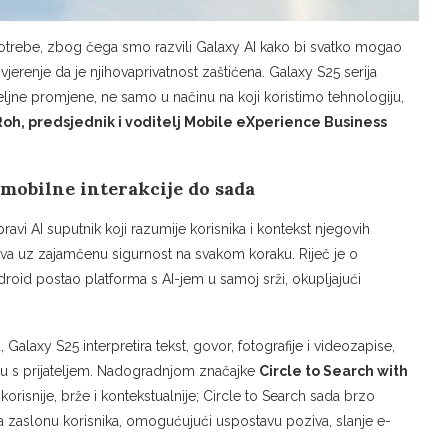
 potrebe, zbog čega smo razvili Galaxy AI kako bi svatko mogao
vjerenje da je njihovaprivatnost zaštićena. Galaxy S25 serija
ljne promjene, ne samo u načinu na koji koristimo tehnologiju,
oh, predsjednik i voditelj Mobile eXperience Business
 mobilne interakcije do sada
ravi AI suputnik koji razumije korisnika i kontekst njegovih
ustva uz zajamčenu sigurnost na svakom koraku. Riječ je o
droid postao platforma s AI-jem u samoj srži, okupljajući
laxy S25 interpretira tekst, govor, fotografije i videozapise,
ru s prijateljem. Nadogradnjom značajke
Circle to Search with
orisnije, brže i kontekstualnije; Circle to Search sada brzo
a zaslonu korisnika, omogućujući uspostavu poziva, slanje e-