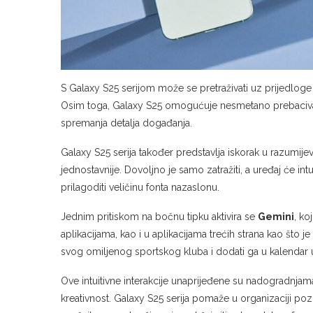
S Galaxy S25 serijom može se pretraživati uz prijedloge z
Osim toga, Galaxy S25 omogućuje nesmetano prebacivanje
spremanja detalja događanja.
Galaxy S25 serija također predstavlja iskorak u razumije
jednostavnije. Dovoljno je samo zatražiti, a uređaj će int
prilagoditi veličinu fonta nazaslonu.
Jednim pritiskom na bočnu tipku aktivira se
Gemini
, k
aplikacijama, kao i u aplikacijama trećih strana kao što 
svog omiljenog sportskog kluba i dodati ga u kalendar
Ove intuitivne interakcije unaprijeđene su nadogradnjama
kreativnost. Galaxy S25 serija pomaže u organizaciji po