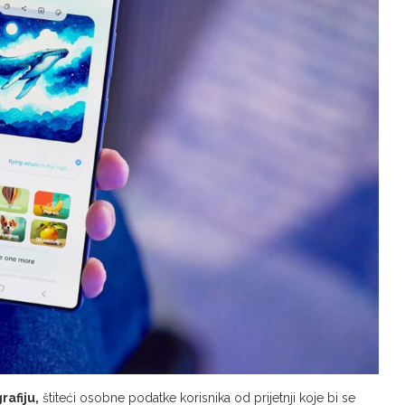
rafiju,
štiteći osobne podatke korisnika od prijetnji koje bi se