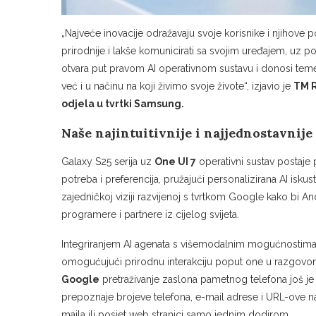
„Najveće inovacije odražavaju svoje korisnike i njihove
prirodnije i lakše komunicirati sa svojim uređajem, uz po
otvara put pravom AI operativnom sustavu i donosi teme
već i u načinu na koji živimo svoje živote“, izjavio je
TM R
odjela u tvrtki Samsung.
Naše najintuitivnije i najjednostavnije
Galaxy S25 serija uz
One UI 7
operativni sustav postaje p
potreba i preferencija, pružajući personalizirana AI isk
zajedničkoj viziji razvijenoj s tvrtkom Google kako bi An
programere i partnere iz cijelog svijeta.
Integriranjem AI agenata s višemodalnim mogućnostima, Ga
omogućujući prirodnu interakciju poput one u razgovo
Google
pretraživanje zaslona pametnog telefona još je k
prepoznaje brojeve telefona, e-mail adrese i URL-ove n
maila ili posjet web stranici samo jednim dodirom.