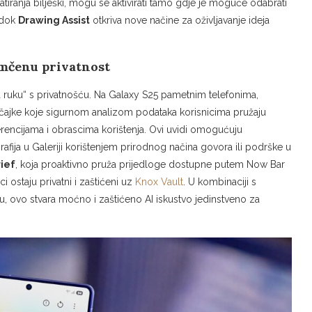
tiranja bilješki, mogu se aktivirati tamo gdje je moguće odabrati
 dok
Drawing Assist
otkriva nove načine za oživljavanje ideja
amčenu privatnost
od ruku“ s privatnošću. Na Galaxy S25 pametnim telefonima,
čajke koje sigurnom analizom podataka korisnicima pružaju
erencijama i obrascima korištenja. Ovi uvidi omogućuju
grafija u Galeriji korištenjem prirodnog načina govora ili podrške u
ief
, koja proaktivno pruža prijedloge dostupne putem Now Bar
 ostaju privatni i zaštićeni uz
Knox Vault
. U kombinaciji s
ovo stvara moćno i zaštićeno AI iskustvo jedinstveno za