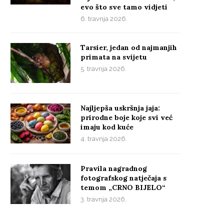
evo što sve tamo vidjeti
6. travnja 2026.
Tarsier, jedan od najmanjih
primata na svijetu
5. travnja 2026.
Najljepša uskršnja jaja:
prirodne boje koje svi već
imaju kod kuće
4. travnja 2026.
Pravila nagradnog
fotografskog natječaja s
temom „CRNO BIJELO“
3. travnja 2026.