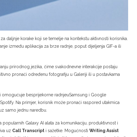
a daljnje korake koji se temelje na kontekstu aktivnosti korisnika.
 između aplikacija za brze radnje, poput dijeljenja GIF-a ili
vanju prirodnog jezika, čime svakodnevne interakcije postaju
uitivno pronaći određenu fotografiju u Galeriji ili u postavkama
oji omogućuje besprijekorne radnjeuSamsung i Google
je Spotify. Na primjer, korisnik može pronaći raspored utakmica
 uz samo jednu naredbu.
 popularnih Galaxy AI alata za komunikaciju, produktivnost i
ziva uz
Call Transcript
i sažetke. Mogućnosti
Writing Assist