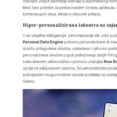
značajke, poput sažimanja sadržaja ili automatskog forma
tekst, bez potrebe za prebacivanjem između aplikacija,
kombinacijom skica, teksta ili slikovnih prikaza.
Hiper-personalizirana iskustva uz zaj
U eri umjetne inteligencije, personalizacija ide „ruku p
Personal Data Engine
pokreće personalizirane AI zna
izrazito prilagođena iskustva, usklađena s njihovim pref
personalizirana iskustva poput pretraživanja starijih foto
svakodnevnim aktivnostima s pomoću značajke
Now Br
opcije na zaključanom zaslonu. Svi personalizirani podaci
poboljšanim mogućnostima obrade podataka na uređaju, 
Galaxy.