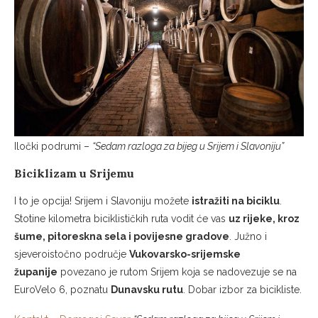
Iločki podrumi –
“Sedam razloga za bijeg u Srijem i Slavoniju”
Biciklizam u Srijemu
I to je opcija! Srijem i Slavoniju možete
istražiti na biciklu
.
Stotine kilometra biciklističkih ruta vodit će vas
uz rijeke, kroz
šume, pitoreskna sela i povijesne gradove
. Južno i
sjeveroistočno područje
Vukovarsko-srijemske
županije
povezano je rutom Srijem koja se nadovezuje se na
EuroVelo 6, poznatu
Dunavsku rutu
. Dobar izbor za bicikliste.