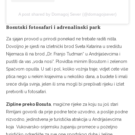
A post shared by Domagoj Sever (@domagojsever)
Bosutski fotosafari i adrenalinski park
Za sjajan provod u prirodi ponekad ne trebate raditi ništa.
Dovoljno je sjesti na izletnički brod Sveta Katarina u središtu
Nijemaca ili na brod „Dr. Franjo Tuđman“ u Andrijaševcima i
pustiti da vas „voda nosi“. Plovidba mirnim Bosutom i zelenom
Spačvom opušta. U sat i pol, koliko vožnja traje, vidjet ćete više
ptica nego u nekim krajevima u nekoliko dana, a budete li imali
sreće divlja svinja, jelen ili srna mogli bi preplivati rijeku i izlet
pretvoriti u fotosafari.
Zipline preko Bosuta
, magične rijeke za koju su još stari
Rimljani govorili da prije podne teče uzvodno, a poslije podne
nizvodno, jedinstvena je turistička atrakcija u Andrijaševcima
koja Vukovarsko-srijemsku županiju promeće u poželjno
turističko odredište za sve one sportskog duha i željne