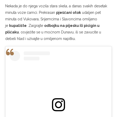
Nekada je do njega vozila stara skela, a danas svakih desetak
minuta voze čamci. Prekrasan
pješčani otok
udaljen pet
minuta od Vukovara, Srijemcima i Slavoncima omiljeno
je
kupalište
. Zaigrajte
odbojku na pijesku ili picigin u
plićaku
, osvježite se u moćnom Dunavu, ili se zavucite u
debeli hlad i uživajte u omiljenom napitku.