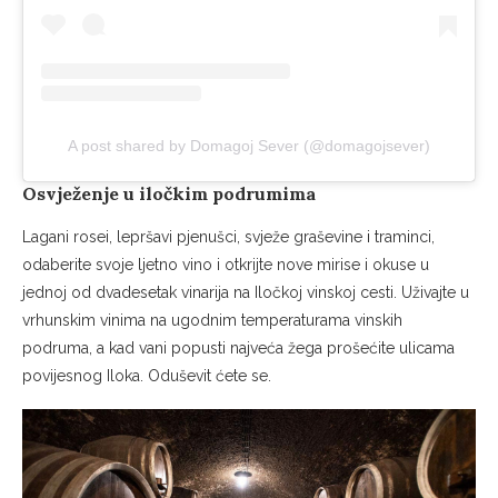
A post shared by Domagoj Sever (@domagojsever)
Osvježenje u iločkim podrumima
Lagani rosei, lepršavi pjenušci, svježe graševine i traminci,
odaberite svoje ljetno vino i otkrijte nove mirise i okuse u
jednoj od dvadesetak vinarija na Iločkoj vinskoj cesti. Uživajte u
vrhunskim vinima na ugodnim temperaturama vinskih
podruma, a kad vani popusti najveća žega prošećite ulicama
povijesnog Iloka. Oduševit ćete se.