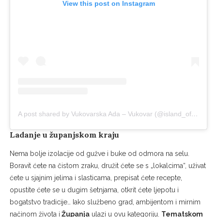
View this post on Instagram
A post shared by Vukovarska Ada – Vukovar (@island_of_vukovar)
Ladanje u županjskom kraju
Nema bolje izolacije od gužve i buke od odmora na selu.
Boravit ćete na čistom zraku, družit ćete se s „lokalcima“, uživat
ćete u sjajnim jelima i slasticama, prepisat ćete recepte,
opustite ćete se u dugim šetnjama, otkrit ćete ljepotu i
bogatstvo tradicije… Iako službeno grad, ambijentom i mirnim
načinom života i
Županja
ulazi u ovu kategoriju.
Tematskom