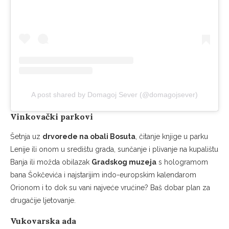
A post shared by Domagoj Sever (@domagojsever)
Vinkovački parkovi
Šetnja uz
drvorede na obali Bosuta
, čitanje knjige u parku
Lenije ili onom u središtu grada, sunčanje i plivanje na kupalištu
Banja ili možda obilazak
Gradskog muzeja
s hologramom
bana Šokčevića i najstarijim indo-europskim kalendarom
Orionom i to dok su vani najveće vrućine? Baš dobar plan za
drugačije ljetovanje.
Vukovarska ada