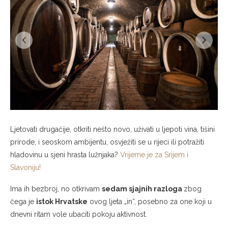
Ljetovati drugačije, otkriti nešto novo, uživati u ljepoti vina, tišini
prirode, i seoskom ambijentu, osvježiti se u rijeci ili potražiti
hladovinu u sjeni hrasta lužnjaka?
Vrijeme je za Srijem i
Slavoniju!
Ima ih bezbroj, no otkrivam
sedam sjajnih razloga
zbog
čega je
istok Hrvatske
ovog ljeta „in“, posebno za one koji u
dnevni ritam vole ubaciti pokoju aktivnost.