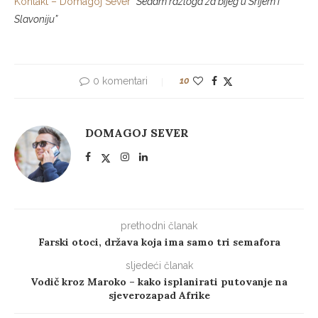
Kontakt – Domagoj Sever
“Sedam razloga za bijeg u Srijem i
Slavoniju”
0 komentari
10
DOMAGOJ SEVER
prethodni članak
Farski otoci, država koja ima samo tri semafora
sljedeći članak
Vodič kroz Maroko – kako isplanirati putovanje na
sjeverozapad Afrike