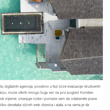
u digitalnih agencija, posebno u fazi brze evaluacije društvenih
nalizu, može otkriti mnogo toga već na prvi pogled. Korišten
štedi vrijeme, smanjuje rizike i pomaže vam da odaberete prave
ko desetaka sličnih web stranica i alata, a na vama je da