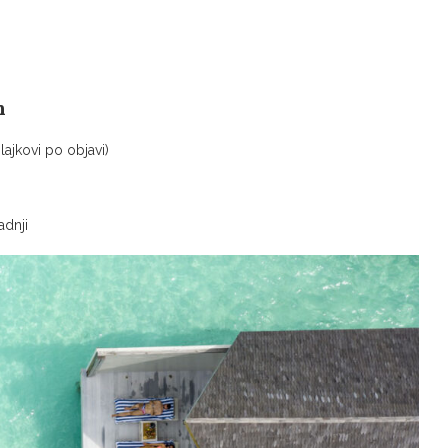
n
ajkovi po objavi)
adnji