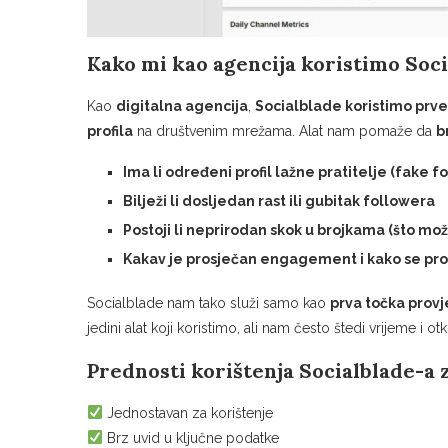
Kako mi kao agencija koristimo Soc
Kao
digitalna agencija
,
Socialblade koristimo prv
profila
na društvenim mrežama. Alat nam pomaže da
b
Ima li određeni profil lažne pratitelje (fake f
Bilježi li dosljedan rast ili gubitak followera
Postoji li neprirodan skok u brojkama (što mož
Kakav je prosječan engagement i kako se pro
Socialblade nam tako služi samo kao
prva točka provj
jedini alat koji koristimo, ali nam često štedi vrijeme i o
Prednosti korištenja Socialblade-a 
Jednostavan za korištenje
Brz uvid u ključne podatke