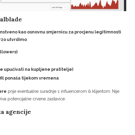
ialblade
enstveno kao osnovnu smjernicu za procjenu legitimnosti
rzo utvrdimo
:
ollowers)
e upućivati na kupljene pratitelje)
fil ponaša tijekom vremena
ere
prije eventualne suradnje s influencerom ili klijentom. Nije
tkriva potencijalne crvene zastavice.
za agencije