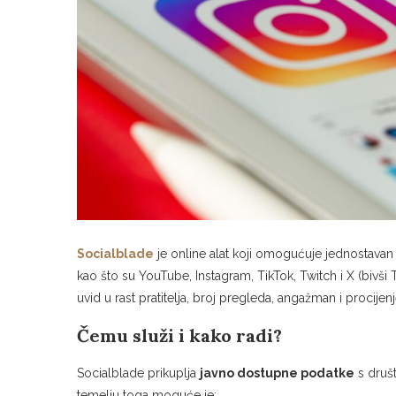
Socialblade
je online alat koji omogućuje jednostavan 
kao što su YouTube, Instagram, TikTok, Twitch i X (bivši 
uvid u rast pratitelja, broj pregleda, angažman i procijen
Čemu služi i kako radi?
Socialblade prikuplja
javno dostupne podatke
s društ
temelju toga moguće je: