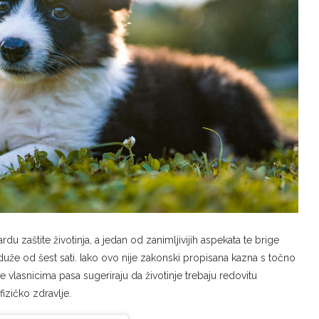
 zaštite životinja, a jedan od zanimljivijih aspekata te brige
 duže od šest sati. Iako ovo nije zakonski propisana kazna s točno
vlasnicima pasa sugeriraju da životinje trebaju redovitu
fizičko zdravlje.