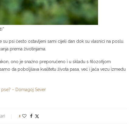
i”
u psi često ostavljeni sami cijeli dan dok su vlasnici na poslu.
ćanja prema životinjama.
 zakon, ono je snažno preporučeno i u skladu s filozofijom
e samo da poboljšava kvalitetu života pasa, već i jača vezu između
 za pse? – Domagoj Sever
ari
1