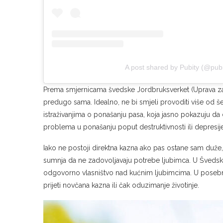
A post shared by Pubity (@pubi
Prema smjernicama švedske Jordbruksverket (Uprava za po
predugo sama. Idealno, ne bi smjeli provoditi više od šes
istraživanjima o ponašanju pasa, koja jasno pokazuju da d
problema u ponašanju poput destruktivnosti ili depresije
Iako ne postoji direktna kazna ako pas ostane sam duže, v
sumnja da ne zadovoljavaju potrebe ljubimca. U Švedskoj
odgovorno vlasništvo nad kućnim ljubimcima. U posebni
prijeti novčana kazna ili čak oduzimanje životinje.