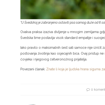
“U Švedskoj je zabranjeno ostaviti psa samog duže od 6 sat
Ovakva praksa izaziva divljenje u mnogim zemljama gdje s
Švedska time postavlja visok standard empatije i suosje
Iako pravilo o maksimalnih šest sati samoće nije izričit
poštovanja životinja kao osjećajnih bića. Ovaj pristup n
čovjeka i njegovog četveronožnog prijatelja.
Povezani članak:
Znate li koja je ljudska hrana sigurna
0 koment