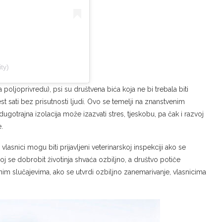
ty)
ljoprivredu), psi su društvena bića koja ne bi trebala biti
t sati bez prisutnosti ljudi. Ovo se temelji na znanstvenim
ugotrajna izolacija može izazvati stres, tjeskobu, pa čak i razvoj
.
lasnici mogu biti prijavljeni veterinarskoj inspekciji ako se
 se dobrobit životinja shvaća ozbiljno, a društvo potiče
m slučajevima, ako se utvrdi ozbiljno zanemarivanje, vlasnicima