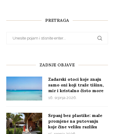
PRETRAGA
ZADNJE OBJAVE
Zadarski otoci koje znaju
samo oni koji traže tišinu,
mir i kristalno čisto more
16. srpnja 2026.
Srpanj bez plastike: male
promjene na putovanju
koje čine veliku razliku
15. srpnja 2026.