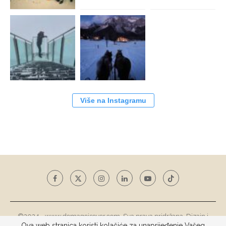
Više na Instagramu
©2024 - www.domagojsever.com. Sva prava pridržana. Dizajn i
Ova web stranica koristi kolačiće za unaprijeđenje Vašeg
razvoj web stranice
Tototohost d.o.o.