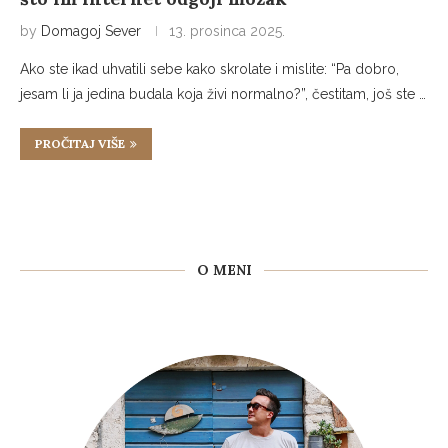
by
Domagoj Sever
13. prosinca 2025.
Ako ste ikad uhvatili sebe kako skrolate i mislite: “Pa dobro,
jesam li ja jedina budala koja živi normalno?”, čestitam, još ste …
PROČITAJ VIŠE
O MENI