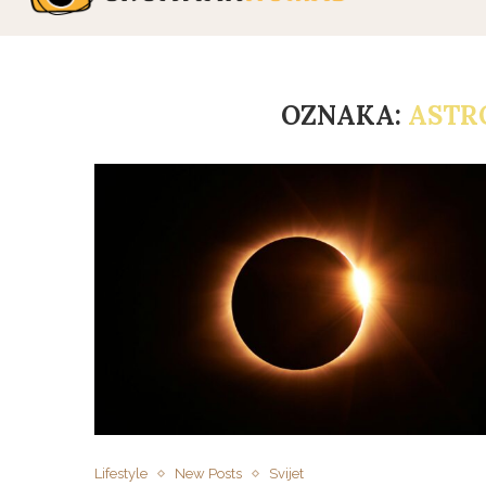
OZNAKA:
ASTR
Lifestyle
New Posts
Svijet