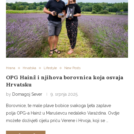
Hrana
Hrvatska
Lifestyle
New Posts
OPG Hainž i njihova borovnica koja osvaja
Hrvatsku
by
Domagoj Sever
9. srpnja 2025.
Borovnice, te male plave bobice svakoga ljeta zaplave
polja OPG-a Hainž u Maruševcu nedaleko Varaždina. Ovdje
možete doživjeti cijelu priču Verene i Hrvoja, koji se …