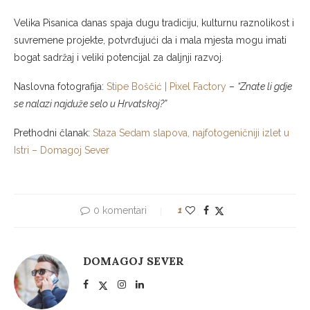
Velika Pisanica danas spaja dugu tradiciju, kulturnu raznolikost i
suvremene projekte, potvrđujući da i mala mjesta mogu imati
bogat sadržaj i veliki potencijal za daljnji razvoj.
Naslovna fotografija:
Stipe Boščić | Pixel Factory
–
“Znate li gdje
se nalazi najduže selo u Hrvatskoj?”
Prethodni članak:
Staza Sedam slapova, najfotogeničniji izlet u
Istri – Domagoj Sever
0 komentari
1
DOMAGOJ SEVER