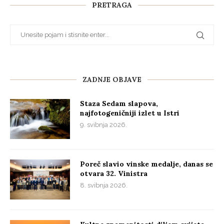
PRETRAGA
ZADNJE OBJAVE
Staza Sedam slapova,
najfotogeničniji izlet u Istri
9. svibnja 2026.
Poreč slavio vinske medalje, danas se
otvara 32. Vinistra
8. svibnja 2026.