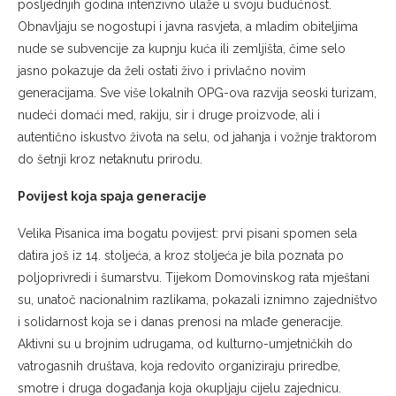
posljednjih godina intenzivno ulaže u svoju budućnost.
Obnavljaju se nogostupi i javna rasvjeta, a mladim obiteljima
nude se subvencije za kupnju kuća ili zemljišta, čime selo
jasno pokazuje da želi ostati živo i privlačno novim
generacijama. Sve više lokalnih OPG-ova razvija seoski turizam,
nudeći domaći med, rakiju, sir i druge proizvode, ali i
autentično iskustvo života na selu, od jahanja i vožnje traktorom
do šetnji kroz netaknutu prirodu.
Povijest koja spaja generacije
Velika Pisanica ima bogatu povijest: prvi pisani spomen sela
datira još iz 14. stoljeća, a kroz stoljeća je bila poznata po
poljoprivredi i šumarstvu. Tijekom Domovinskog rata mještani
su, unatoč nacionalnim razlikama, pokazali iznimno zajedništvo
i solidarnost koja se i danas prenosi na mlađe generacije.
Aktivni su u brojnim udrugama, od kulturno-umjetničkih do
vatrogasnih društava, koja redovito organiziraju priredbe,
smotre i druga događanja koja okupljaju cijelu zajednicu.