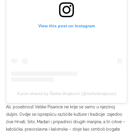
View this post on Instagram
A post shared by Štefan Brajković (@stefanbrajkovic)
Ali, posebnost Velike Pisanice ne krije se samo u njezinoj
duljini. Ovdje se isprepliću različite kulture i tradicije: zajedno
žive Hrvati, Srbi, Mađari i pripadnici drugih manjina, a tri crkve –
katolička, pravoslavna i kalvinska – stoje kao simboli bogate