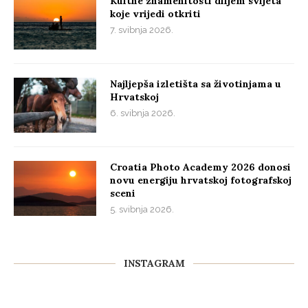
Kultne znamenitosti diljem svijeta
koje vrijedi otkriti
7. svibnja 2026.
Najljepša izletišta sa životinjama u
Hrvatskoj
6. svibnja 2026.
Croatia Photo Academy 2026 donosi
novu energiju hrvatskoj fotografskoj
sceni
5. svibnja 2026.
INSTAGRAM