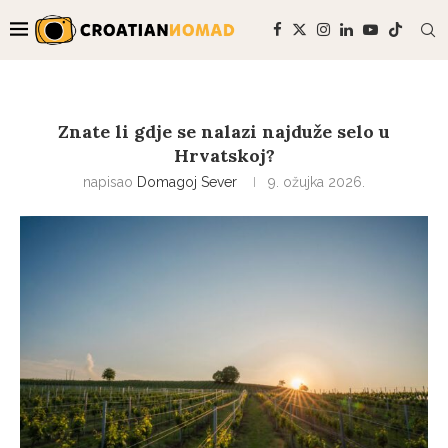
Znate li gdje se nalazi najduže selo u
Hrvatskoj?
napisao
Domagoj Sever
9. ožujka 2026.