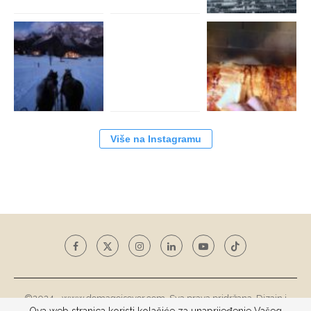
Više na Instagramu
©2024 - www.domagojsever.com. Sva prava pridržana. Dizajn i
razvoj web stranice
Tototohost d.o.o.