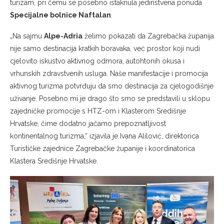
turizam, pri čemu se posebno istaknula jedinstvena ponuda
Specijalne bolnice Naftalan
.
„Na sajmu
Alpe-Adria
želimo pokazati da Zagrebačka županija
nije samo destinacija kratkih boravaka, već prostor koji nudi
cjelovito iskustvo aktivnog odmora, autohtonih okusa i
vrhunskih zdravstvenih usluga. Naše manifestacije i promocija
aktivnog turizma potvrđuju da smo destinacija za cjelogodišnje
uživanje. Posebno mi je drago što smo se predstavili u sklopu
zajedničke promocije s HTZ-om i Klasterom Središnje
Hrvatske, čime dodatno jačamo prepoznatljivost
kontinentalnog turizma,“ izjavila je Ivana Alilović, direktorica
Turističke zajednice Zagrebačke županije i koordinatorica
Klastera Središnje Hrvatske.