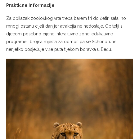
Praktične informacije
Za obilazak zoološkog vrta treba barem tri do četiri sata, no
mnogi ostanu cijeli dan jer atrakcija ne nedostaje. Obitelji s
djecom posebno cijene interaktivne zone, edukativne
programe i brojna mjesta za odmor, pa se Schönbrunn
nerijetko posjećuje više puta tijekom boravka u Beču.