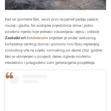
Kad se spomene Beč, većini prvo na pamet padaju palače,
muzeji i glazba. No austrijska prijestolnica skriva i jedno
posebno mjesto koje jednako oduševljava i djecu i odrasle.
Zoološki vrt
Schönbrunn
smješten je unutar raskošnog
kompleksa carskog dvorca i ponosno nosi titulu najstarijeg
zoološkog vrta na svijetu, osnovanog još davne 1752. godine.
Iako je ukorijenjen u povijesti, danas izgleda moderno,
interaktivno i prilagođeno svim generacijama posjetitelja.