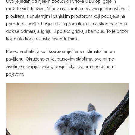
Ovo je jedan od rijetkih zooloških vrtova u Europi gdje ih
možete vidjeti uživo. Njihova nastamba nedavno je obnovljena i
proširena, s unutarnjim i vanjskim prostorom koji podsjeća na
prirodno stanište. Posjetitelji ih promatraju iz carskog paviljona
dok se odmaraju, igraju ili polako grickaju bambus. To je prizor
koji malo koga ostavlja ravnodušnim.
Posebna atrakcija su i
koale
smještene u klimatiziranom
paviljonu. Okružene eukaliptusovim stablima, ove mirne
životinje osvajaju svakog posjetitelja svojom spokojnom
pojavom.