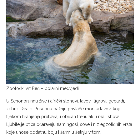
Zoološki vrt Beč – polarni medvjedi
U Schönbrunnu žive i afrički slonovi, lavovi, tigrovi, gepardi,
zebre i žirafe. Posebnu pažnju privlače morski lavovi koji
tijekom hranjenja pretvaraju običan trenutak u mali show.
Ljubitelje ptica očaravaju flamingosi, sove i niz egzotičnih vrsta
koje unose dodatnu boju i šarm u šetnju vrtom.