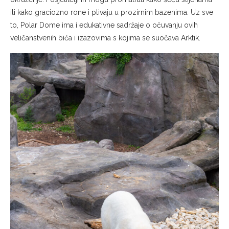
ili kako graciozno rone i plivaju u prozirnim bazenima. Uz sve
to, Polar Dome ima i edukativne sadržaje o očuvanju ovih
veličanstvenih bića i izazovima s kojima se suočava Arktik.