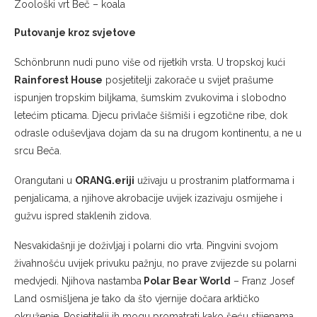
Zoološki vrt Beč – koala
Putovanje kroz svjetove
Schönbrunn nudi puno više od rijetkih vrsta. U tropskoj kući
Rainforest House
posjetitelji zakorače u svijet prašume
ispunjen tropskim biljkama, šumskim zvukovima i slobodno
letećim pticama. Djecu privlače šišmiši i egzotične ribe, dok
odrasle oduševljava dojam da su na drugom kontinentu, a ne u
srcu Beča.
Orangutani u
ORANG.eriji
uživaju u prostranim platformama i
penjalicama, a njihove akrobacije uvijek izazivaju osmijehe i
gužvu ispred staklenih zidova.
Nesvakidašnji je doživljaj i polarni dio vrta. Pingvini svojom
živahnošću uvijek privuku pažnju, no prave zvijezde su polarni
medvjedi. Njihova nastamba
Polar Bear World
– Franz Josef
Land osmišljena je tako da što vjernije dočara arktičko
okruženje. Posjetitelji ih mogu promatrati kako šeću stijenama