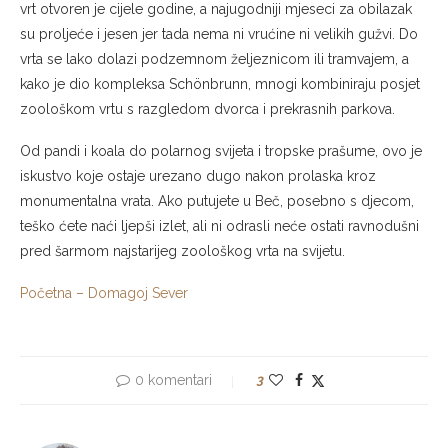
vrt otvoren je cijele godine, a najugodniji mjeseci za obilazak
su proljeće i jesen jer tada nema ni vrućine ni velikih gužvi. Do
vrta se lako dolazi podzemnom željeznicom ili tramvajem, a
kako je dio kompleksa Schönbrunn, mnogi kombiniraju posjet
zoološkom vrtu s razgledom dvorca i prekrasnih parkova.
Od pandi i koala do polarnog svijeta i tropske prašume, ovo je
iskustvo koje ostaje urezano dugo nakon prolaska kroz
monumentalna vrata. Ako putujete u Beč, posebno s djecom,
teško ćete naći ljepši izlet, ali ni odrasli neće ostati ravnodušni
pred šarmom najstarijeg zoološkog vrta na svijetu.
Početna – Domagoj Sever
0 komentari
3