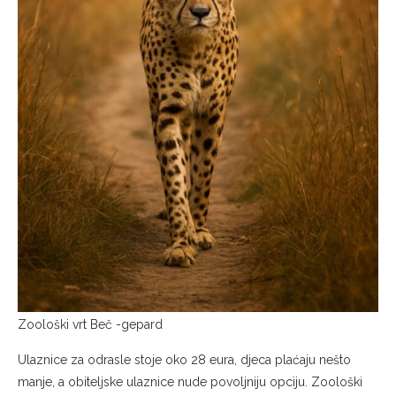
Zoološki vrt Beč -gepard
Ulaznice za odrasle stoje oko 28 eura, djeca plaćaju nešto
manje, a obiteljske ulaznice nude povoljniju opciju. Zoološki