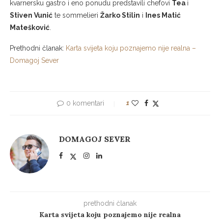
kvarnersku gastro i eno ponudu predstavili chefovi
Tea
i
Stiven Vunić
te sommelieri
Žarko Stilin
i
Ines Matić
Matešković
.
Prethodni članak:
Karta svijeta koju poznajemo nije realna –
Domagoj Sever
0 komentari
1
DOMAGOJ SEVER
prethodni članak
Karta svijeta koju poznajemo nije realna