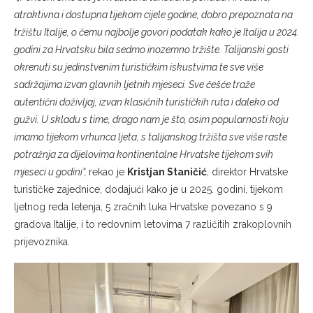
atraktivna i dostupna tijekom cijele godine, dobro prepoznata na
tržištu Italije, o čemu najbolje govori podatak kako je Italija u 2024.
godini za Hrvatsku bila sedmo inozemno tržište. Talijanski gosti
okrenuti su jedinstvenim turističkim iskustvima te sve više
sadržajima izvan glavnih ljetnih mjeseci. Sve češće traže
autentični doživljaj, izvan klasičnih turističkih ruta i daleko od
gužvi. U skladu s time, drago nam je što, osim popularnosti koju
imamo tijekom vrhunca ljeta, s talijanskog tržišta sve više raste
potražnja za dijelovima kontinentalne Hrvatske tijekom svih
mjeseci u godini“,
rekao je
Kristjan Staničić
, direktor Hrvatske
turističke zajednice, dodajući kako je u 2025. godini, tijekom
ljetnog reda letenja, 5 zračnih luka Hrvatske povezano s 9
gradova Italije, i to redovnim letovima 7 različitih zrakoplovnih
prijevoznika.