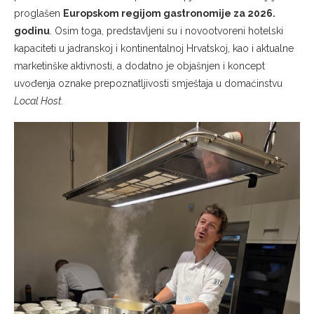
proglašen
Europskom regijom gastronomije za 2026.
godinu
. Osim toga, predstavljeni su i novootvoreni hotelski
kapaciteti u jadranskoj i kontinentalnoj Hrvatskoj, kao i aktualne
marketinške aktivnosti, a dodatno je objašnjen i koncept
uvođenja oznake prepoznatljivosti smještaja u domaćinstvu
Local Host.