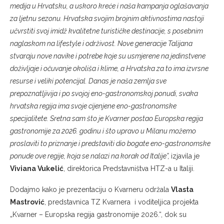
medija u Hrvatsku, a uskoro kreće i naša kampanja oglašavanja
za ljetnu sezonu. Hrvatska svojim brojnim aktivnostima nastoji
učvrstiti svoj imidž kvalitetne turističke destinacije, s posebnim
naglaskom na lifestyle i održivost. Nove generacije Talijana
stvaraju nove navike i potrebe koje su usmjerene na jedinstvene
doživljaje i očuvanje okoliša i klime, a Hrvatska za to ima izvrsne
resurse i veliki potencijal. Danas je naša zemlja sve
prepoznatljivija i po svojoj eno-gastronomskoj ponudi, svaka
hrvatska regija ima svoje cijenjene eno-gastronomske
specijalitete. Sretna sam što je Kvarner postao Europska regija
gastronomije za 2026. godinu i što upravo u Milanu možemo
proslaviti to priznanje i predstaviti dio bogate eno-gastronomske
ponude ove regije, koja se nalazi na korak od Italije”,
izjavila je
Viviana Vukelić
, direktorica Predstavništva HTZ-a u Italiji.
Dodajmo kako je prezentaciju o Kvarneru održala
Vlasta
Mastrović
, predstavnica TZ Kvarnera i voditeljica projekta
„Kvarner – Europska regija gastronomije 2026.“, dok su