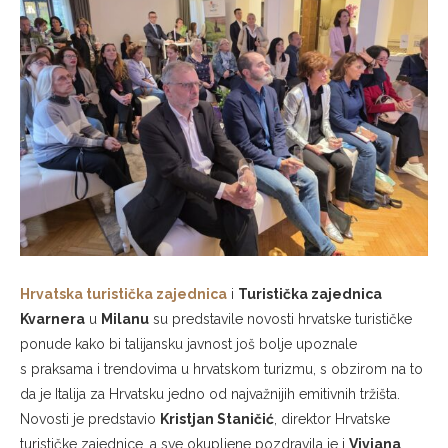
Hrvatska turistička zajednica
i
Turistička zajednica
Kvarnera
u
Milanu
su predstavile novosti hrvatske turističke
ponude kako bi talijansku javnost još bolje upoznale
s praksama i trendovima u hrvatskom turizmu, s obzirom na to
da je Italija za Hrvatsku jedno od najvažnijih emitivnih tržišta.
Novosti je predstavio
Kristjan Staničić
, direktor Hrvatske
turističke zajednice, a sve okupljene pozdravila je i
Viviana