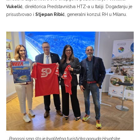
Vukelić
, direktorica Predstavništva HTZ-a u Italiji. Događanju je
prisustvovao i
Stjepan Ribić
, generalni konzul RH u Milanu.
„Ponosni smo što je kvalitetna turistička ponuda Hrvatske,