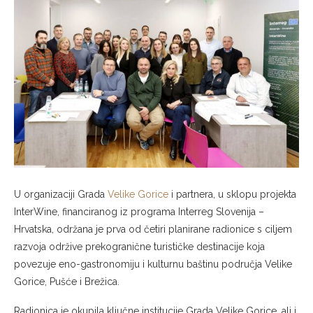
U organizaciji Grada
Velike Gorice
i partnera, u sklopu projekta
InterWine, financiranog iz programa Interreg Slovenija –
Hrvatska, održana je prva od četiri planirane radionice s ciljem
razvoja održive prekogranične turističke destinacije koja
povezuje eno-gastronomiju i kulturnu baštinu područja Velike
Gorice, Pušće i Brežica.
Radionica je okupila ključne institucije Grada Velike Gorice, ali i