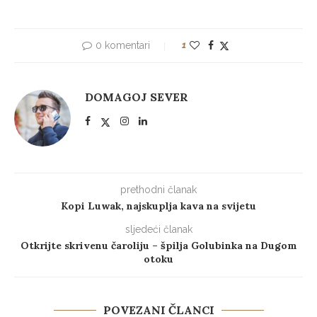
0 komentari
1
DOMAGOJ SEVER
prethodni članak
Kopi Luwak, najskuplja kava na svijetu
sljedeći članak
Otkrijte skrivenu čaroliju – špilja Golubinka na Dugom
otoku
POVEZANI ČLANCI