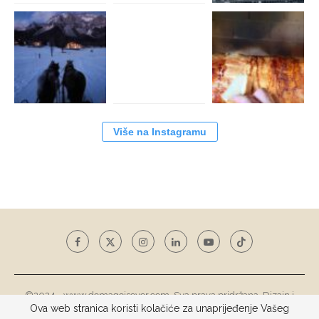
Više na Instagramu
©2024 - www.domagojsever.com. Sva prava pridržana. Dizajn i
Ova web stranica koristi kolačiće za unaprijeđenje Vašeg
razvoj web stranice
Tototohost d.o.o.