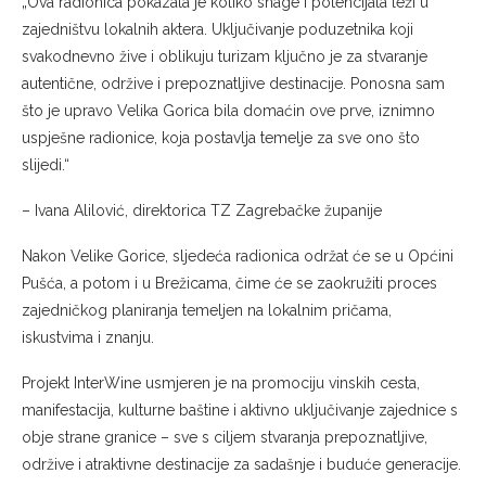
„Ova radionica pokazala je koliko snage i potencijala leži u
zajedništvu lokalnih aktera. Uključivanje poduzetnika koji
svakodnevno žive i oblikuju turizam ključno je za stvaranje
autentične, održive i prepoznatljive destinacije. Ponosna sam
što je upravo Velika Gorica bila domaćin ove prve, iznimno
uspješne radionice, koja postavlja temelje za sve ono što
slijedi.“
– Ivana Alilović, direktorica TZ Zagrebačke županije
Nakon Velike Gorice, sljedeća radionica održat će se u Općini
Pušća, a potom i u Brežicama, čime će se zaokružiti proces
zajedničkog planiranja temeljen na lokalnim pričama,
iskustvima i znanju.
Projekt InterWine usmjeren je na promociju vinskih cesta,
manifestacija, kulturne baštine i aktivno uključivanje zajednice s
obje strane granice – sve s ciljem stvaranja prepoznatljive,
održive i atraktivne destinacije za sadašnje i buduće generacije.