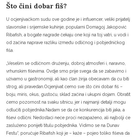
Što čini dobar fiš?
U ocjenjivačkom sudu ove godine je i influencer, veliki prijatelj
slavonske i srijemske kuhinje, popularni Domagoj Jakopović
Ribafish, a bogate nagrade čekaju one koji na toj vatri, u vodi i
od začina naprave razliku između odličnog i pobjedničkog
fiša.
„Veselim se odličnom druženju, dobroj atmosferi i, naravno,
vrhunskim fiševima. Ovdje smo prije svega da se zabavimo i
uživamo u gastronomiji, ali kao član žirija obećavam da ću biti
strog, ali pravedan.Ocjenjivat ćemo sve što čini dobar fiš –
boju, miris, okus, gustoću, sklad začina i ukupni dojam. Obratit
ćemo pozornost na svaku sitnicu, jer i najmanji detalji mogu
odlučiti pobjednika.Nadam se da će konkurencija biti jaka, a
fiševi odlični. Nedostaci neće proći nezapaženo, ali najbolji će
zasluženo ponijeti titulu pobjednika. Vidimo se na Dunav
Festu“, poručuje Ribafish koji je – kaže – pojeo toliko fiševa da