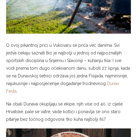
O ovoj pikantnoj priči u Vukovaru se priča već danima. Svi
jedva čekaju saznati tko je najbolji u jednoj od najpoznatijih
sportskih disciplina u Srijemu i Slavoniji – kuhanju fiša. I sve
vodi prema tom dugo očekivanom danu, suboti 27. lipnja, kada
se na Dunavskoj šetnici održava još jedna Fišijada, najmirisnije,
najukusnije i najposjećenije događanje trodnevnog
Dunav
Festa
.
Na obali Dunava okupljaju se ekipe, njih više od 40, iz cijele
Hrvatske, pale se vatre, vade kotlići i ponavlja se ono staro
pitanje bez točnog odgovora: tko kuha najbolji fiš?