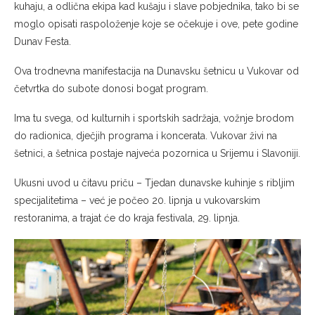
kuhaju, a odlična ekipa kad kušaju i slave pobjednika, tako bi se
moglo opisati raspoloženje koje se očekuje i ove, pete godine
Dunav Festa.
Ova trodnevna manifestacija na Dunavsku šetnicu u Vukovar od
četvrtka do subote donosi bogat program.
Ima tu svega, od kulturnih i sportskih sadržaja, vožnje brodom
do radionica, dječjih programa i koncerata. Vukovar živi na
šetnici, a šetnica postaje najveća pozornica u Srijemu i Slavoniji.
Ukusni uvod u čitavu priču – Tjedan dunavske kuhinje s ribljim
specijalitetima – već je počeo 20. lipnja u vukovarskim
restoranima, a trajat će do kraja festivala, 29. lipnja.